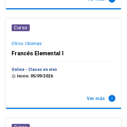
Curso
Otros Idiomas
Francés Elemental I
Online - Clases en vivo
Inicio: 05/09/2026
access_time
Ver más
keyboard_arrow_right