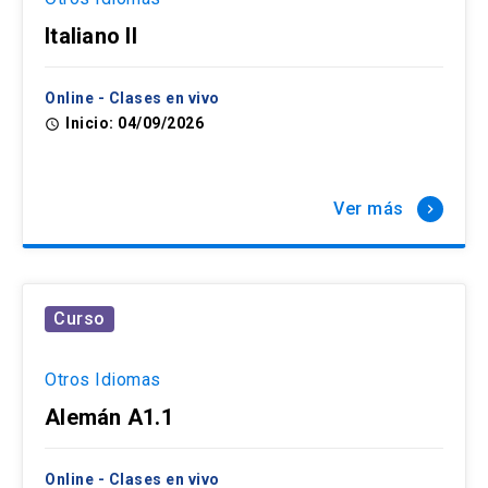
Italiano II
Online - Clases en vivo
Inicio: 04/09/2026
access_time
Ver más
keyboard_arrow_right
Curso
Otros Idiomas
Alemán A1.1
Online - Clases en vivo