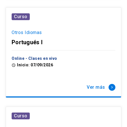
Curso
Otros Idiomas
Portugués I
Online - Clases en vivo
Inicio: 07/09/2026
access_time
Ver más
keyboard_arrow_right
Curso