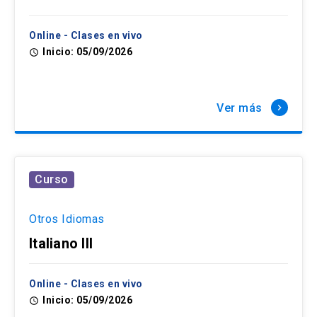
Online - Clases en vivo
Inicio: 05/09/2026
access_time
Ver más
keyboard_arrow_right
Curso
Otros Idiomas
Italiano III
Online - Clases en vivo
Inicio: 05/09/2026
access_time