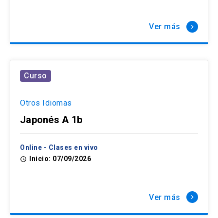
Ver más
keyboard_arrow_right
Curso
Otros Idiomas
Japonés A 1b
Online - Clases en vivo
Inicio: 07/09/2026
access_time
Ver más
keyboard_arrow_right