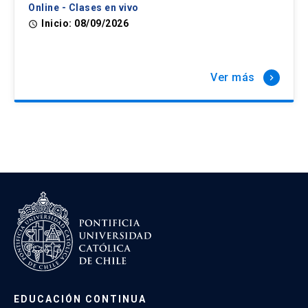
Online - Clases en vivo
Inicio: 08/09/2026
access_time
Ver más
keyboard_arrow_right
EDUCACIÓN CONTINUA