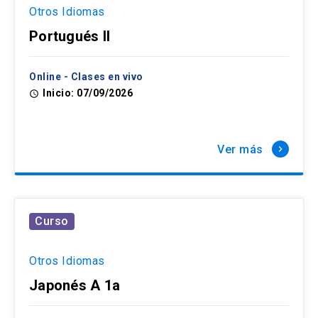
Otros Idiomas
Portugués II
Online - Clases en vivo
Inicio: 07/09/2026
access_time
Ver más
keyboard_arrow_right
Curso
Otros Idiomas
Japonés A 1a