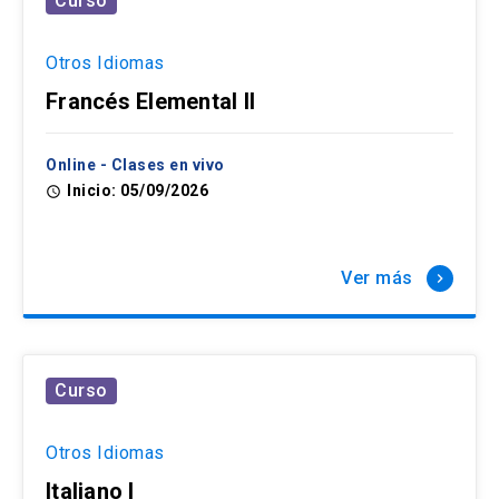
Curso
Otros Idiomas
Francés Elemental II
Online - Clases en vivo
Inicio: 05/09/2026
access_time
Ver más
keyboard_arrow_right
Curso
Otros Idiomas
Italiano I