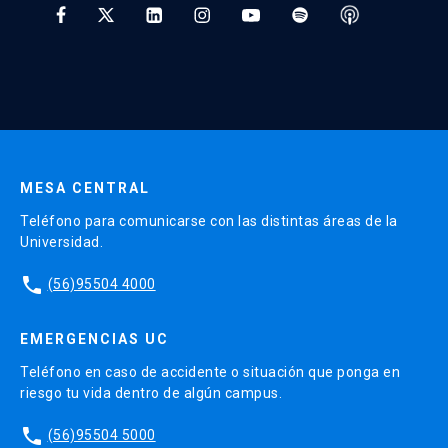
* Al ingresar tu e-mail aceptas recibir información de Educación
Continua UC y actividades relacionadas.
Enviar datos
MESA CENTRAL
Teléfono para comunicarse con las distintas áreas de la
Universidad.
phone
(56)95504 4000
EMERGENCIAS UC
Teléfono en caso de accidente o situación que ponga en
riesgo tu vida dentro de algún campus.
phone
(56)95504 5000