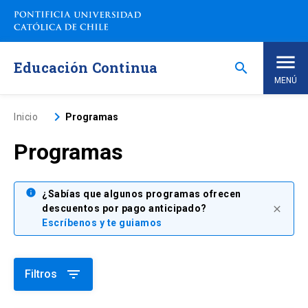
Saltar
a
contenido
principal
Educación Continua
search
MENÚ
Inicio
keyboard_arrow_right
Inicio
Programas
Programas
Nosotros
Programas de Estudio
info
keyboard_arrow_down
¿Sabías que algunos programas ofrecen
descuentos por pago anticipado?
close
Escríbenos y te guiamos
Programas Corporativos
Noticias
filter_list
Filtros