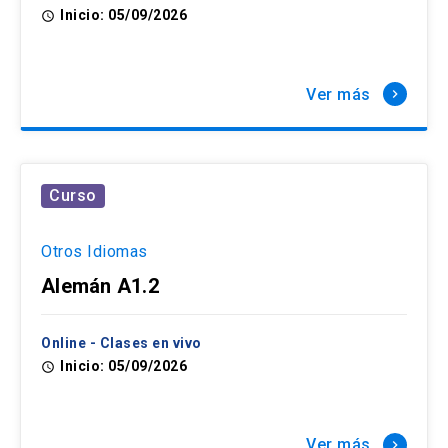
Inicio: 05/09/2026
access_time
Ver más
keyboard_arrow_right
Curso
Otros Idiomas
Alemán A1.2
Online - Clases en vivo
Inicio: 05/09/2026
access_time
Ver más
keyboard_arrow_right