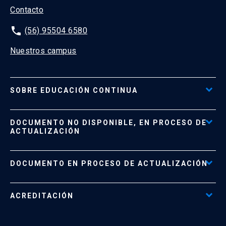
Contacto
phone
(56) 95504 6580
Nuestros campus
SOBRE EDUCACIÓN CONTINUA
Acceso al Portal de Pagos
DOCUMENTO NO DISPONIBLE, EN PROCESO DE
Formas de Pago
ACTUALIZACIÓN
Reglamentos
Políticas de Retiro, Devolución e Información Importante
Documento No Disponible
file_download
DOCUMENTO EN PROCESO DE ACTUALIZACIÓN
Beneficios para Alumnos de Diplomados
Programas Corporativos
ACREDITACIÓN
Preguntas Frecuentes
Tratamiento y Protección de Datos UC