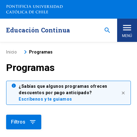
Saltar
a
contenido
principal
Educación Continua
search
MENÚ
Inicio
keyboard_arrow_right
Inicio
Programas
Programas
Nosotros
Programas de Estudio
info
keyboard_arrow_down
¿Sabías que algunos programas ofrecen
descuentos por pago anticipado?
close
Escríbenos y te guiamos
Programas Corporativos
Noticias
filter_list
Filtros