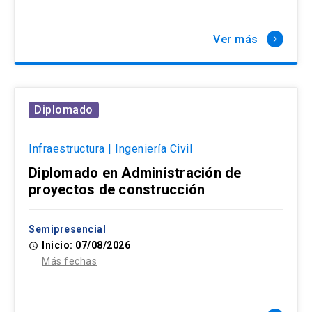
Ver más
keyboard_arrow_right
Diplomado
Infraestructura | Ingeniería Civil
Diplomado en Administración de
proyectos de construcción
Semipresencial
Inicio: 07/08/2026
access_time
Más fechas