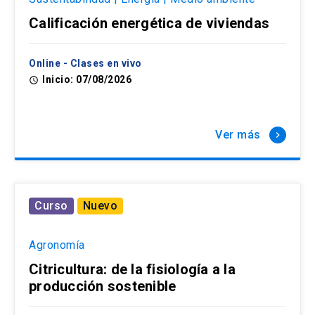
Calificación energética de viviendas
Online - Clases en vivo
Inicio: 07/08/2026
access_time
Ver más
keyboard_arrow_right
Curso
Nuevo
Agronomía
Citricultura: de la fisiología a la
producción sostenible