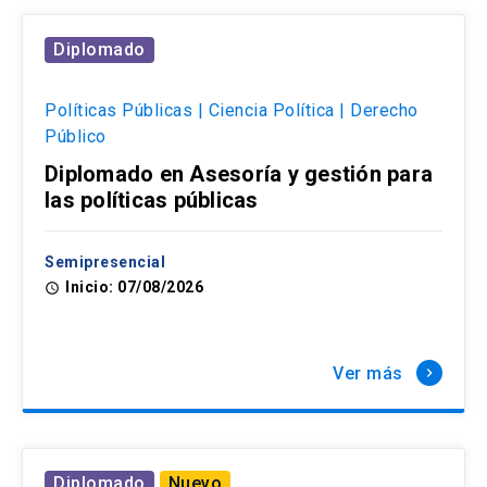
Diplomado
Políticas Públicas | Ciencia Política | Derecho
Público
Diplomado en Asesoría y gestión para
las políticas públicas
Semipresencial
Inicio: 07/08/2026
access_time
Ver más
keyboard_arrow_right
Diplomado
Nuevo