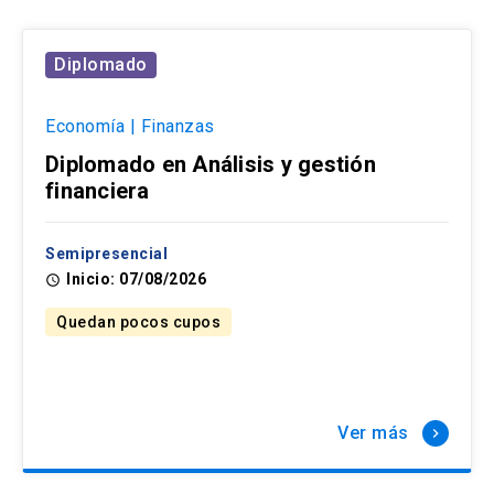
Diplomado
Economía | Finanzas
Diplomado en Análisis y gestión
financiera
Semipresencial
Inicio: 07/08/2026
access_time
Quedan pocos cupos
Ver más
keyboard_arrow_right