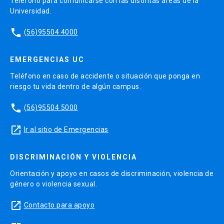
Teléfono para comunicarse con las distintas áreas de la
Universidad.
phone
(56)95504 4000
EMERGENCIAS UC
Teléfono en caso de accidente o situación que ponga en
riesgo tu vida dentro de algún campus.
phone
(56)95504 5000
launch
Ir al sitio de Emergencias
DISCRIMINACIÓN Y VIOLENCIA
Orientación y apoyo en casos de discriminación, violencia de
género o violencia sexual.
launch
Contacto para apoyo