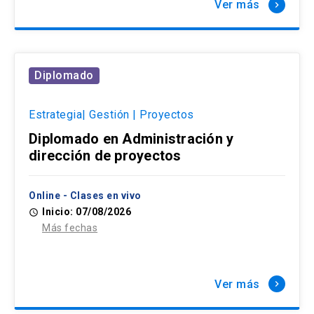
Ver más
keyboard_arrow_right
Diplomado
Estrategia| Gestión | Proyectos
Diplomado en Administración y
dirección de proyectos
Online - Clases en vivo
Inicio: 07/08/2026
access_time
Más fechas
Ver más
keyboard_arrow_right