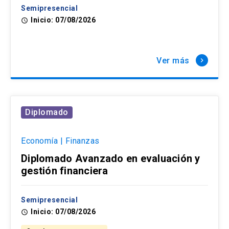
Semipresencial
Inicio: 07/08/2026
access_time
Ver más
keyboard_arrow_right
Diplomado
Economía | Finanzas
Diplomado Avanzado en evaluación y
gestión financiera
Semipresencial
Inicio: 07/08/2026
access_time