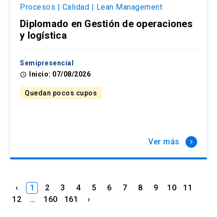
Procesos | Calidad | Lean Management
Diplomado en Gestión de operaciones
y logística
Semipresencial
Inicio: 07/08/2026
access_time
Quedan pocos cupos
Ver más
keyboard_arrow_right
‹
1
2
3
4
5
6
7
8
9
10
11
12
...
160
161
›