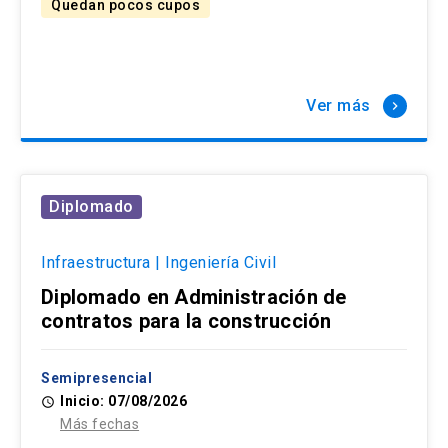
Quedan pocos cupos
Ver más
keyboard_arrow_right
Diplomado
Infraestructura | Ingeniería Civil
Diplomado en Administración de
contratos para la construcción
Semipresencial
Inicio: 07/08/2026
access_time
Más fechas