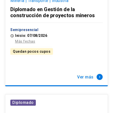
Minería | Transporte | Industria
Diplomado en Gestión de la
construcción de proyectos mineros
Semipresencial
Inicio: 07/08/2026
access_time
Más fechas
Quedan pocos cupos
Ver más
keyboard_arrow_right
Diplomado