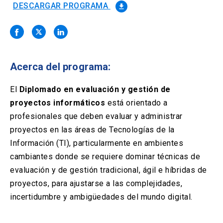
Solicitud Certificados
(El
keyboard_arrow_right
DESCARGAR PROGRAMA
file_download
enlace
se
Portal Empresas
(El
keyboard_arrow_right
abre
enlace
en
se
una
Pagos y Convenios
(El
keyboard_arrow_right
abre
nueva
enlace
Acerca del programa:
en
pestaña)
se
una
ACCESOS UC
abre
El
Diplomado en evaluación y gestión de
nueva
en
pestaña)
proyectos informáticos
está orientado a
Biblioteca
Mi Portal UC
launch
launch
una
(El
(El
profesionales que deben evaluar y administrar
nueva
enlace
enlace
pestaña)
se
se
proyectos en las áreas de Tecnologías de la
Correo
launch
(El
abre
abre
Información (TI), particularmente en ambientes
enlace
en
en
se
cambiantes donde se requiere dominar técnicas de
una
una
abre
nueva
nueva
evaluación y de gestión tradicional, ágil e híbridas de
en
pestaña)
pestaña)
una
proyectos, para ajustarse a las complejidades,
nueva
incertidumbre y ambigüedades del mundo digital.
pestaña)