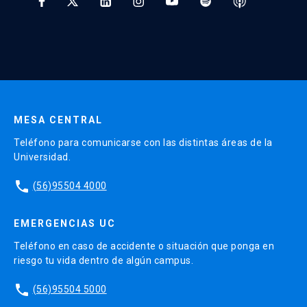
* Al ingresar tu e-mail aceptas recibir información de Educación
Continua UC y actividades relacionadas.
Enviar datos
MESA CENTRAL
Teléfono para comunicarse con las distintas áreas de la
Universidad.
phone
(56)95504 4000
EMERGENCIAS UC
Teléfono en caso de accidente o situación que ponga en
riesgo tu vida dentro de algún campus.
phone
(56)95504 5000