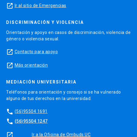
launch
Ir al sitio de Emergencias
DISCRIMINACIÓN Y VIOLENCIA
Orientación y apoyo en casos de discriminación, violencia de
género o violencia sexual.
launch
Contacto para apoyo
launch
Más orientación
MEDIACIÓN UNIVERSITARIA
Teléfonos para orientación y consejo si se ha vulnerado
alguno de tus derechos en la universidad.
phone
(56)95504 1691
phone
(56)95504 1247
launch
Ir a la Oficina de Ombuds UC