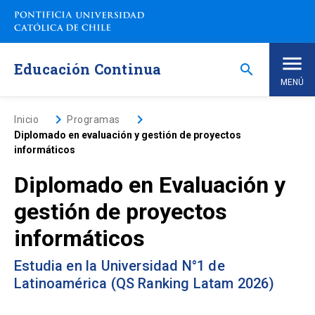
Saltar
a
contenido
principal
Educación Continua
search
MENÚ
Inicio
keyboard_arrow_right
keyboard_arrow_right
Inicio
Programas
Diplomado en evaluación y gestión de proyectos
informáticos
Nosotros
Diplomado en Evaluación y
Programas de Estudio
keyboard_arrow_down
gestión de proyectos
informáticos
Programas Corporativos
Estudia en la Universidad N°1 de
Noticias
Latinoamérica (QS Ranking Latam 2026)