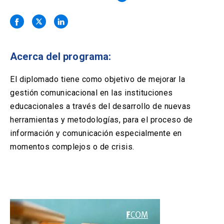
Solicitud Certificados
(El
keyboard_arrow_right
enlace
se
Portal Empresas
(El
keyboard_arrow_right
abre
enlace
en
se
una
Pagos y Convenios
(El
keyboard_arrow_right
Acerca del programa:
abre
nueva
enlace
en
pestaña)
se
El diplomado tiene como objetivo de mejorar la
una
ACCESOS UC
abre
nueva
gestión comunicacional en las instituciones
en
pestaña)
Biblioteca
Mi Portal UC
educacionales a través del desarrollo de nuevas
launch
launch
una
(El
(El
nueva
herramientas y metodologías, para el proceso de
enlace
enlace
pestaña)
se
se
Correo
launch
información y comunicación especialmente en
(El
abre
abre
enlace
momentos complejos o de crisis.
en
en
se
una
una
abre
nueva
nueva
en
pestaña)
pestaña)
una
nueva
pestaña)