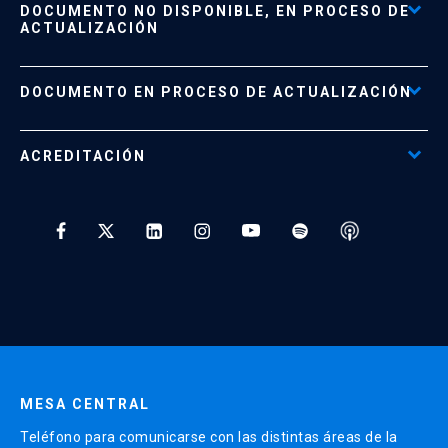
DOCUMENTO NO DISPONIBLE, EN PROCESO DE
Formas de Pago
ACTUALIZACIÓN
Reglamentos
Políticas de Retiro, Devolución e Información Importante
Documento No Disponible
file_download
DOCUMENTO EN PROCESO DE ACTUALIZACIÓN
Beneficios para Alumnos de Diplomados
Programas Corporativos
ACREDITACIÓN
Preguntas Frecuentes
Tratamiento y Protección de Datos UC
* Al ingresar tu e-mail aceptas recibir información de Educación
Continua UC y actividades relacionadas.
Enviar datos
MESA CENTRAL
Teléfono para comunicarse con las distintas áreas de la