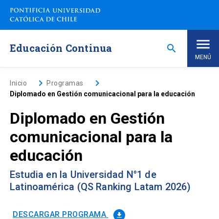
Saltar
a
contenido
principal
Educación Continua
search
MENÚ
Inicio
keyboard_arrow_right
keyboard_arrow_right
Inicio
Programas
Diplomado en Gestión comunicacional para la educación
Nosotros
Diplomado en Gestión
comunicacional para la
Programas de Estudio
keyboard_arrow_down
educación
Programas Corporativos
Estudia en la Universidad N°1 de
Latinoamérica (QS Ranking Latam 2026)
Noticias
DESCARGAR PROGRAMA
file_download