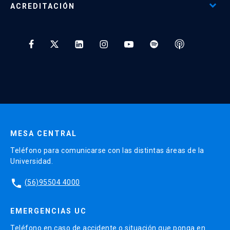
ACREDITACIÓN
Preguntas Frecuentes
Tratamiento y Protección de Datos UC
* Al ingresar tu e-mail aceptas recibir información de Educación
Continua UC y actividades relacionadas.
Enviar datos
MESA CENTRAL
Teléfono para comunicarse con las distintas áreas de la
Universidad.
phone
(56)95504 4000
EMERGENCIAS UC
Teléfono en caso de accidente o situación que ponga en