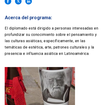
Solicitud Certificados
(El
keyboard_arrow_right
enlace
se
Portal Empresas
(El
keyboard_arrow_right
abre
Acerca del programa:
enlace
en
se
una
Pagos y Convenios
(El
keyboard_arrow_right
abre
El diplomado está dirigido a personas interesadas en
nueva
enlace
en
profundizar su conocimiento sobre el pensamiento y
pestaña)
se
una
ACCESOS UC
abre
las culturas asiáticas, específicamente, en las
nueva
en
temáticas de estética, arte, patrones culturales y la
pestaña)
Biblioteca
Mi Portal UC
launch
launch
una
(El
(El
presencia e influencia asiática en Latinoamérica.
nueva
enlace
enlace
pestaña)
se
se
Correo
launch
(El
abre
abre
enlace
en
en
se
una
una
abre
nueva
nueva
en
pestaña)
pestaña)
una
nueva
pestaña)