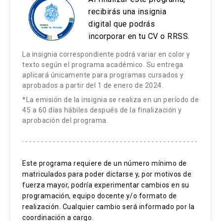
del comercio internacional y de la inversión
Analizar los principales conceptos
recibirás una insignia
extranjera a nivel regional y local en Chile.
Contenidos:
estéticos presentes en las distintas obras
digital que podrás
Contenidos:
También se dedica al desarrollo urbano
para un juicio crítico del arte tradicional y
incorporar en tu CV o RRSS.
Yoga
sustentable, siendo parte del Centro de
Noción de cultura, pensamiento, estética y
contemporáneo asiático.
La insignia correspondiente podrá variar en color y
Desarrollo Urbano Sustentable (CEDEUS).
Hinduismo
arte.
texto según el programa académico. Su entrega
Evaluar el rol y sentido del camino del arte
aplicará únicamente para programas cursados y
Daoísmo
El conocimiento del pensamiento asiático
como proceso epistemológico y disciplina
José Miguel Vidal Kunstmann
aprobados a partir del 1 de enero de 2024.
en occidente y América Latina
espiritual.
Confucianismo
*La emisión de la insignia se realiza en un período de
Licenciado en Historia, Universidad de Chile.
Movimientos migratorios
45 a 60 días hábiles después de la finalización y
Budismo
Magíster en Historia, East China Normal
Contenidos:
aprobación del programa.
Patrones culturales
University. Doctor en Historia, East China Normal
Estrategias Metodológicas:
Estética y arte tradicional y contemporáneo
University. Su campo de estudio se centra en la
Estrategias Metodológicas:
India
historia intelectual y global, con un interés
Clases expositivas sincrónicas con apoyo
Este programa requiere de un número mínimo de
especial en el análisis de las interacciones entre
China
matriculados para poder dictarse y, por motivos de
audiovisual.
Clases expositivas sincrónicas con apoyo
fuerza mayor, podría experimentar cambios en su
China y América Latina. Su proyecto postdoctoral
audiovisual.
Corea
Análisis de textos
programación, equipo docente y/o formato de
actual investiga las perspectivas que los
realización. Cualquier cambio será informado por la
Análisis de textos
Japón
Ejercicios de experiencia estética
letrados y oficiales de la dinastía Qing (1644-
coordinación a cargo.