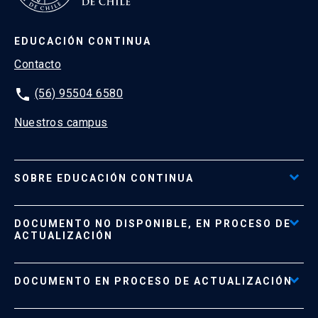
EDUCACIÓN CONTINUA
Contacto
phone
(56) 95504 6580
Nuestros campus
SOBRE EDUCACIÓN CONTINUA
Acceso al Portal de Pagos
DOCUMENTO NO DISPONIBLE, EN PROCESO DE
Formas de Pago
ACTUALIZACIÓN
Reglamentos
Políticas de Retiro, Devolución e Información Importante
Documento No Disponible
file_download
DOCUMENTO EN PROCESO DE ACTUALIZACIÓN
Beneficios para Alumnos de Diplomados
Programas Corporativos