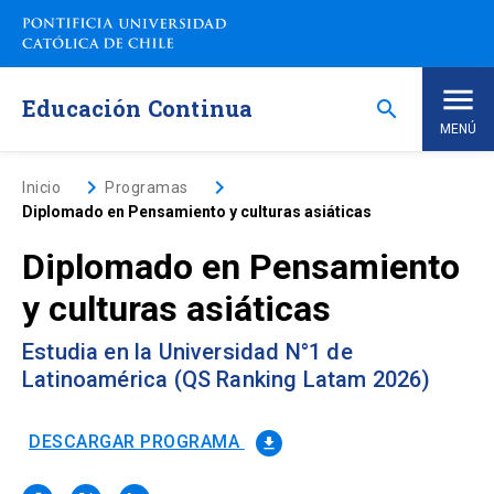
Saltar
a
contenido
principal
Educación Continua
search
MENÚ
Inicio
keyboard_arrow_right
keyboard_arrow_right
Inicio
Programas
Diplomado en Pensamiento y culturas asiáticas
Nosotros
Diplomado en Pensamiento
y culturas asiáticas
Programas de Estudio
keyboard_arrow_down
Estudia en la Universidad N°1 de
Programas Corporativos
Latinoamérica (QS Ranking Latam 2026)
Noticias
DESCARGAR PROGRAMA
file_download