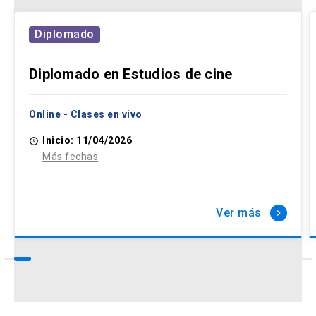
Diplomado
Diplomado en Estudios de cine
Online - Clases en vivo
Inicio: 11/04/2026
access_time
Más fechas
Ver más
keyboard_arrow_right