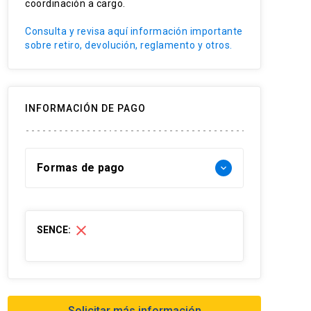
coordinación a cargo.
Consulta y revisa aquí información importante
sobre retiro, devolución, reglamento y otros.
INFORMACIÓN DE PAGO
Formas de pago
keyboard_arrow_down
Forma de pago Chile:
close
SENCE:
- Web pay: Tarjeta de crédito hasta 3
cuotas sin interés y Tarjeta de débito-
redcompra en 1 cuota
- Transferencia Bancaria:
Solicitar más información