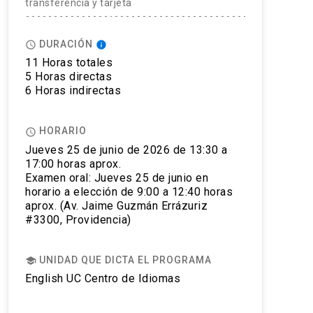
transferencia y tarjeta
DURACIÓN
access_time
info
11 Horas totales
5 Horas directas
6 Horas indirectas
HORARIO
access_time
Jueves 25 de junio de 2026 de 13:30 a
17:00 horas aprox.
Examen oral: Jueves 25 de junio en
horario a elección de 9:00 a 12:40 horas
aprox. (Av. Jaime Guzmán Errázuriz
#3300, Providencia)
UNIDAD QUE DICTA EL PROGRAMA
school
English UC Centro de Idiomas
econocimiento a nivel mundial, siendo aceptado por más de 1