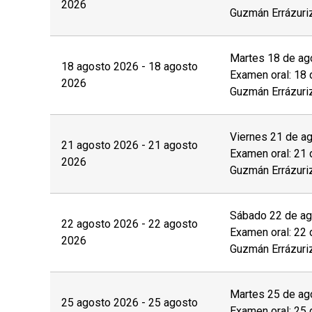
2026
Las personas interesadas deberán completar la
Guzmán Errázuri
derecho de esta página web y enviar los sigui
de manera posterior a la coordinación a cargo:
Martes 18 de ago
18 agosto 2026 - 18 agosto
Examen oral: 18 
Fotocopia simple del carnet de identidad por a
2026
Guzmán Errázuri
Otros (preguntar a la unidad)
Viernes 21 de ag
Con el objetivo de brindar las condiciones y a
21 agosto 2026 - 21 agosto
Examen oral: 21 
discapacidad
física, motriz, sensorial (visual o
2026
Guzmán Errázuri
proceso de postulación.
El
postular no asegura el cupo
, una vez insc
Sábado 22 de ago
22 agosto 2026 - 22 agosto
valor completo de la actividad para estar m
Examen oral: 22 
2026
Guzmán Errázuri
No se tramitarán postulaciones incompletas.
Puedes revisar aquí más información impor
Martes 25 de ago
25 agosto 2026 - 25 agosto
Examen oral: 25 