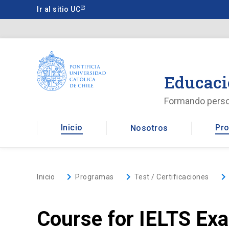
Saltar
Ir al sitio UC
a
contenido
principal
Educaci
Formando pers
Inicio
Pro
Nosotros
keyboard_arrow_right
keyboard_arrow_right
keyboard_arrow_righ
Inicio
Programas
Test / Certificaciones
Course for IELTS Exa