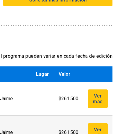
Formas de pago extranjero:
- Tarjetas de créditos a través de
webpay
- Transferencia Bancaria
Formas de pago por empresas:
l programa pueden variar en cada fecha de edición
- Con ficha de inscripción y Orden de
compra
Lugar
Valor
Ver
. Jaime
$261.500
más
Ver
. Jaime
$261.500