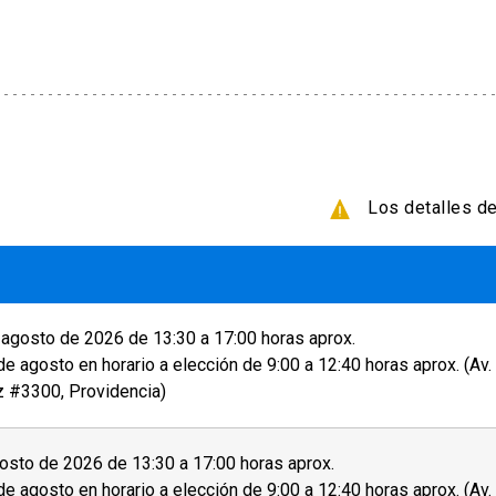
inal. Si la fecha de elección ese en más de 3 meses
ntonces tu solicitud de cambio de fecha será
smo examen una vez.
14 días antes de la prueba, se te cobrará una tarifa
Los detalles de
5 días después de la prueba o 13 días después de la
 encuentren disponibles, se le notificará al
r a sus resultados de manera online y retirar su
agosto de 2026 de 13:30 a 17:00 horas aprox.
as oficinas de English UC, ubicadas en Campus
de agosto en horario a elección de 9:00 a 12:40 horas aprox. (Av
tificado físico. Además, puede pedir que se le envíe
z #3300, Providencia)
sto de 2026 de 13:30 a 17:00 horas aprox.
de agosto en horario a elección de 9:00 a 12:40 horas aprox. (Av