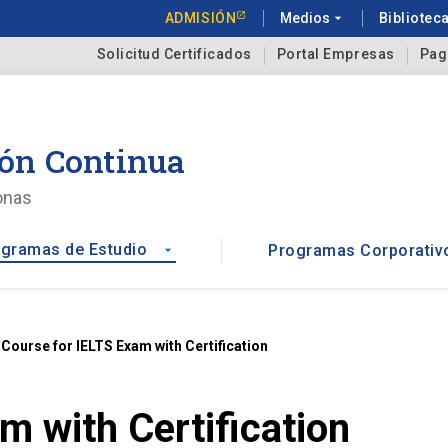
ADMISIÓN
Medios
arrow_drop_down
Bibliotec
Solicitud Certificados
Portal Empresas
Pag
ón Continua
onas
gramas de Estudio
Programas Corporativ
arrow_drop_down
t
Course for IELTS Exam with Certification
m with Certification