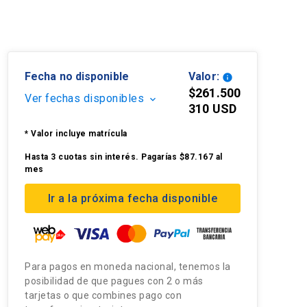
Fecha no disponible
Valor:
info
$261.500
Ver fechas disponibles
keyboard_arrow_down
310 USD
* Valor incluye matrícula
Hasta 3 cuotas sin interés. Pagarías $87.167 al
mes
Ir a la próxima fecha disponible
Para pagos en moneda nacional, tenemos la
posibilidad de que pagues con 2 o más
tarjetas o que combines pago con