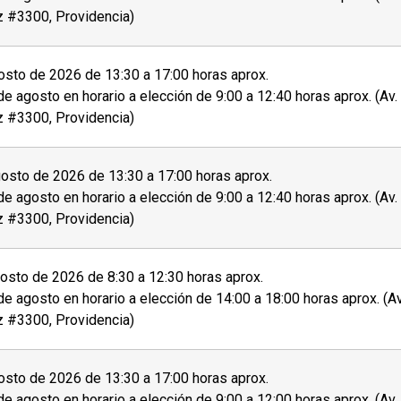
 ficha de postulación que se encuentra al costado
z #3300, Providencia)
entes documentos al momento de la postulación o
sto de 2026 de 13:30 a 17:00 horas aprox.
de agosto en horario a elección de 9:00 a 12:40 horas aprox. (Av
mbos lados.
z #3300, Providencia)
osto de 2026 de 13:30 a 17:00 horas aprox.
sistencia adecuadas, invitamos a
personas con
de agosto en horario a elección de 9:00 a 12:40 horas aprox. (Av
 auditiva) u otra, a dar aviso de esto durante el
z #3300, Providencia)
rito o aceptado en el programa se debe
pagar el
sto de 2026 de 8:30 a 12:30 horas aprox.
atriculado
.
de agosto en horario a elección de 14:00 a 18:00 horas aprox. (A
z #3300, Providencia)
tante sobre el proceso de admisión y matrícula.
sto de 2026 de 13:30 a 17:00 horas aprox.
de agosto en horario a elección de 9:00 a 12:00 horas aprox. (Av