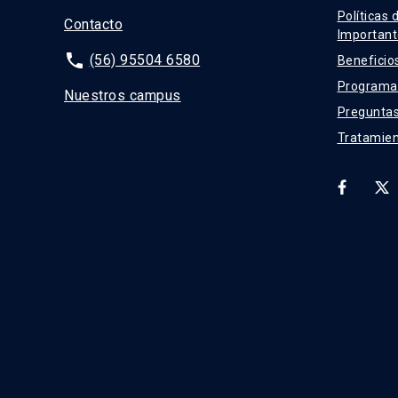
Políticas 
Contacto
Important
phone
(56) 95504 6580
Beneficio
Programas
Nuestros campus
Preguntas
Tratamien