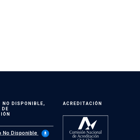
NO DISPONIBLE,
ACREDITACIÓN
 DE
CIÓN
 No Disponible
file_download