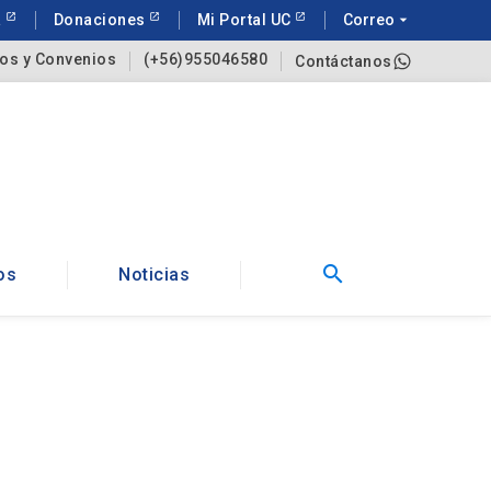
a
Donaciones
Mi Portal UC
Correo
arrow_drop_down
os y Convenios
(+56)955046580
Contáctanos
search
os
Noticias