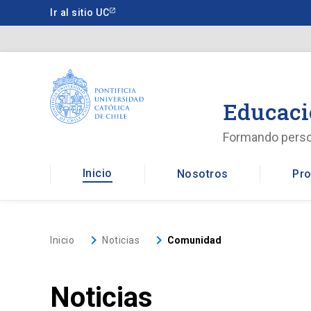
Saltar
Ir al sitio UC
a
contenido
principal
Educaci
Formando pers
Inicio
Nosotros
Pro
keyboard_arrow_right
keyboard_arrow_right
Inicio
Noticias
Comunidad
Noticias