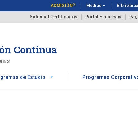
ADMISIÓN
Medios
arrow_drop_down
Bibliotec
Solicitud Certificados
Portal Empresas
Pag
ón Continua
onas
gramas de Estudio
Programas Corporativ
arrow_drop_down