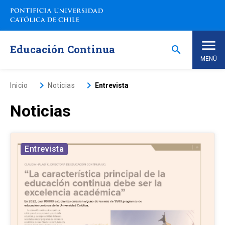
Saltar
a
contenido
principal
Educación Continua
search
MENÚ
Inicio
keyboard_arrow_right
keyboard_arrow_right
Inicio
Noticias
Entrevista
Noticias
Nosotros
Programas de Estudio
keyboard_arrow_down
Entrevista
Programas Corporativos
Noticias