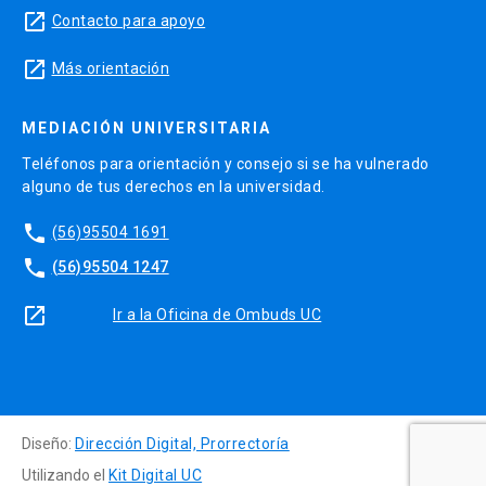
launch
Contacto para apoyo
launch
Más orientación
MEDIACIÓN UNIVERSITARIA
Teléfonos para orientación y consejo si se ha vulnerado
alguno de tus derechos en la universidad.
phone
(56)95504 1691
phone
(56)95504 1247
launch
Ir a la Oficina de Ombuds UC
Diseño:
Dirección Digital, Prorrectoría
Utilizando el
Kit Digital UC