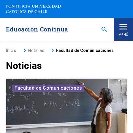
Saltar
a
contenido
principal
Educación Continua
search
MENÚ
Inicio
keyboard_arrow_right
keyboard_arrow_right
Inicio
Noticias
Facultad de Comunicaciones
Noticias
Nosotros
Programas de Estudio
keyboard_arrow_down
Facultad de Comunicaciones
Programas Corporativos
Noticias