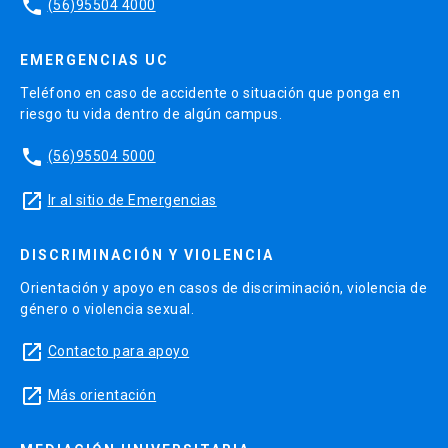
phone
(56)95504 4000
EMERGENCIAS UC
Teléfono en caso de accidente o situación que ponga en
riesgo tu vida dentro de algún campus.
phone
(56)95504 5000
launch
Ir al sitio de Emergencias
DISCRIMINACIÓN Y VIOLENCIA
Orientación y apoyo en casos de discriminación, violencia de
género o violencia sexual.
launch
Contacto para apoyo
launch
Más orientación