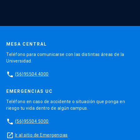
Continua UC y actividades relacionadas.
Enviar datos
MESA CENTRAL
Teléfono para comunicarse con las distintas áreas de la
Universidad.
phone
(56)95504 4000
EMERGENCIAS UC
Teléfono en caso de accidente o situación que ponga en
riesgo tu vida dentro de algún campus.
phone
(56)95504 5000
launch
Ir al sitio de Emergencias