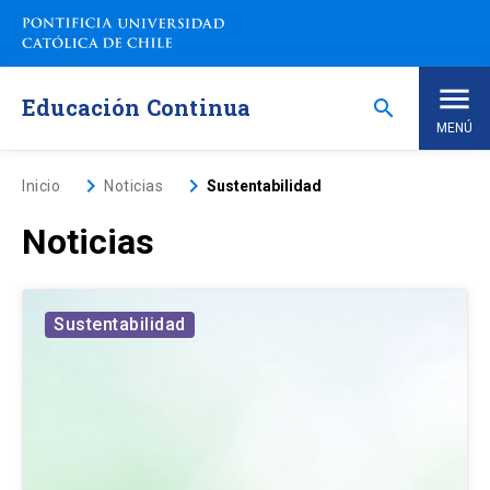
Saltar
a
contenido
principal
Educación Continua
search
MENÚ
Inicio
keyboard_arrow_right
keyboard_arrow_right
Inicio
Noticias
Sustentabilidad
Noticias
Nosotros
Programas de Estudio
keyboard_arrow_down
Sustentabilidad
Programas Corporativos
Noticias