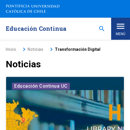
Saltar
a
contenido
principal
Educación Continua
search
MENÚ
Inicio
keyboard_arrow_right
keyboard_arrow_right
Inicio
Noticias
Transformación Digital
Noticias
Nosotros
Programas de Estudio
keyboard_arrow_down
Educación Continua UC
Programas Corporativos
Noticias