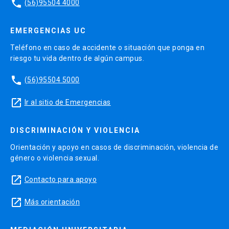
phone
(56)95504 4000
EMERGENCIAS UC
Teléfono en caso de accidente o situación que ponga en
riesgo tu vida dentro de algún campus.
phone
(56)95504 5000
launch
Ir al sitio de Emergencias
DISCRIMINACIÓN Y VIOLENCIA
Orientación y apoyo en casos de discriminación, violencia de
género o violencia sexual.
launch
Contacto para apoyo
launch
Más orientación