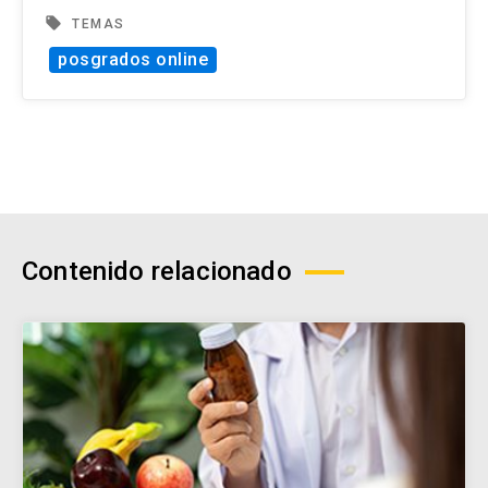
local_offer
TEMAS
posgrados online
Contenido relacionado