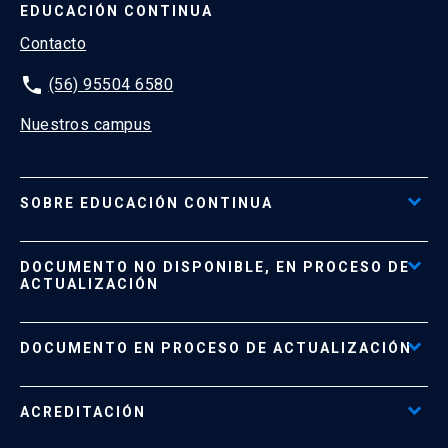
EDUCACIÓN CONTINUA
Contacto
phone
(56) 95504 6580
Nuestros campus
SOBRE EDUCACIÓN CONTINUA
Acceso al Portal de Pagos
DOCUMENTO NO DISPONIBLE, EN PROCESO DE
Formas de Pago
ACTUALIZACIÓN
Reglamentos
Políticas de Retiro, Devolución e Información Importante
Documento No Disponible
file_download
DOCUMENTO EN PROCESO DE ACTUALIZACIÓN
Beneficios para Alumnos de Diplomados
Programas Corporativos
ACREDITACIÓN
Preguntas Frecuentes