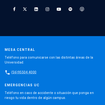
Tratamiento y Protección de Datos UC
* Al ingresar tu e-mail aceptas recibir información de Educación
Continua UC y actividades relacionadas.
Enviar datos
MESA CENTRAL
Teléfono para comunicarse con las distintas áreas de la
Universidad.
phone
(56)95504 4000
EMERGENCIAS UC
Teléfono en caso de accidente o situación que ponga en
riesgo tu vida dentro de algún campus.