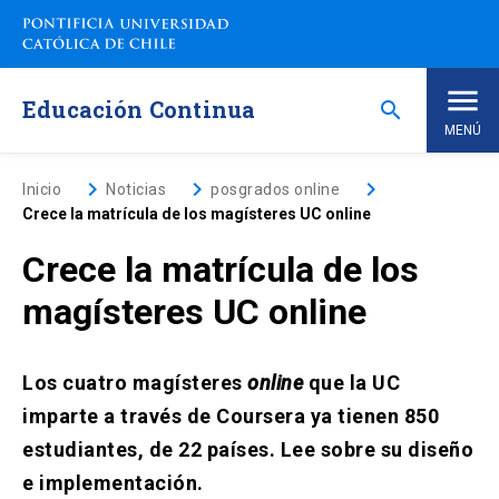
Saltar
a
contenido
principal
Educación Continua
search
MENÚ
Inicio
keyboard_arrow_right
keyboard_arrow_right
keyboard_arrow_right
Inicio
Noticias
posgrados online
Crece la matrícula de los magísteres UC online
Nosotros
Crece la matrícula de los
magísteres UC online
Programas de Estudio
keyboard_arrow_down
Programas Corporativos
Los cuatro magísteres
online
que la UC
imparte a través de Coursera ya tienen 850
Noticias
estudiantes, de 22 países. Lee sobre su diseño
e implementación.