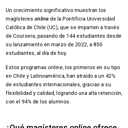
Solicitud Certificados
(El
keyboard_arrow_right
enlace
Un crecimiento significativo muestran los
se
Portal Empresas
(El
keyboard_arrow_right
magísteres
online
de la Pontificia Universidad
abre
enlace
en
Católica de Chile (UC), que se imparten a través
se
una
Pagos y Convenios
(El
keyboard_arrow_right
abre
de Coursera, pasando de 144 estudiantes desde
nueva
enlace
en
pestaña)
se
su lanzamiento en marzo de 2022, a 850
una
ACCESOS UC
abre
nueva
estudiantes, al día de hoy.
en
pestaña)
Biblioteca
Mi Portal UC
launch
launch
una
(El
(El
Estos programas online, los primeros en su tipo
nueva
enlace
enlace
pestaña)
se
se
Correo
launch
en Chile y Latinoamérica, han atraído a un 42%
(El
abre
abre
enlace
de estudiantes internacionales, gracias a su
en
en
se
una
una
flexibilidad y calidad, logrando una alta retención,
abre
nueva
nueva
en
pestaña)
pestaña)
con el 94% de los alumnos.
una
nueva
pestaña)
¿Qué magísteres
online
ofrece