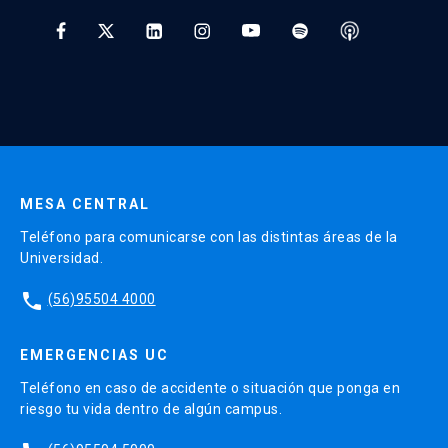
* Al ingresar tu e-mail aceptas recibir información de Educación
Continua UC y actividades relacionadas.
Enviar datos
MESA CENTRAL
Teléfono para comunicarse con las distintas áreas de la
Universidad.
phone
(56)95504 4000
EMERGENCIAS UC
Teléfono en caso de accidente o situación que ponga en
riesgo tu vida dentro de algún campus.