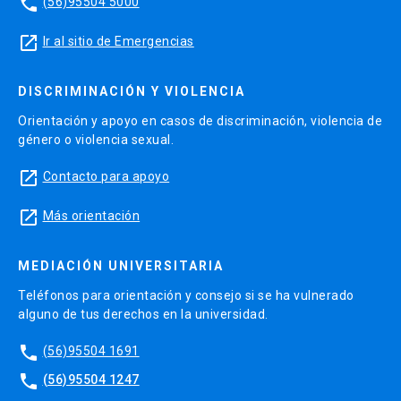
phone
(56)95504 5000
launch
Ir al sitio de Emergencias
DISCRIMINACIÓN Y VIOLENCIA
Orientación y apoyo en casos de discriminación, violencia de
género o violencia sexual.
launch
Contacto para apoyo
launch
Más orientación
MEDIACIÓN UNIVERSITARIA
Teléfonos para orientación y consejo si se ha vulnerado
alguno de tus derechos en la universidad.
phone
(56)95504 1691
phone
(56)95504 1247