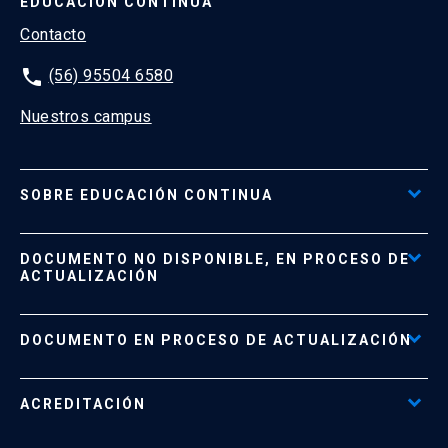
EDUCACIÓN CONTINUA
Contacto
phone
(56) 95504 6580
Nuestros campus
SOBRE EDUCACIÓN CONTINUA
Acceso al Portal de Pagos
DOCUMENTO NO DISPONIBLE, EN PROCESO DE
Formas de Pago
ACTUALIZACIÓN
Reglamentos
Políticas de Retiro, Devolución e Información Importante
Documento No Disponible
file_download
DOCUMENTO EN PROCESO DE ACTUALIZACIÓN
Beneficios para Alumnos de Diplomados
Programas Corporativos
ACREDITACIÓN
Preguntas Frecuentes
Tratamiento y Protección de Datos UC