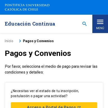
Saltar
a
contenido
principal
Educación Continua
search
MENÚ
Inicio
keyboard_arrow_right
Inicio
Pagos y Convenios
Pagos y Convenios
Nosotros
Por favor, selecciona el medio de pago para revisar las
Programas de Estudio
keyboard_arrow_down
condiciones y detalles:
Programas Corporativos
¿Necesitas ver el estado de tu inscripción,
Noticias
postulación o pagar una actividad?
Acceso a Portal de Pagos
launch