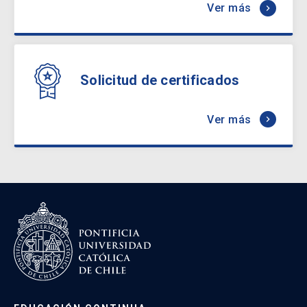
Ver más
keyboard_arrow_right
Solicitud de certificados
Ver más
keyboard_arrow_right