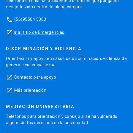
Teléfono en caso de accidente o situación que ponga en
riesgo tu vida dentro de algún campus.
phone
(56)95504 5000
launch
Ir al sitio de Emergencias
DISCRIMINACIÓN Y VIOLENCIA
Orientación y apoyo en casos de discriminación, violencia de
género o violencia sexual.
launch
Contacto para apoyo
launch
Más orientación
MEDIACIÓN UNIVERSITARIA
Teléfonos para orientación y consejo si se ha vulnerado
alguno de tus derechos en la universidad.