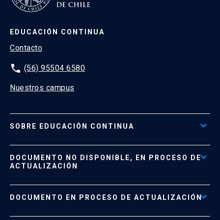
EDUCACIÓN CONTINUA
Contacto
phone
(56) 95504 6580
Nuestros campus
SOBRE EDUCACIÓN CONTINUA
Acceso al Portal de Pagos
DOCUMENTO NO DISPONIBLE, EN PROCESO DE
Formas de Pago
ACTUALIZACIÓN
Reglamentos
Políticas de Retiro, Devolución e Información Importante
Documento No Disponible
file_download
DOCUMENTO EN PROCESO DE ACTUALIZACIÓN
Beneficios para Alumnos de Diplomados