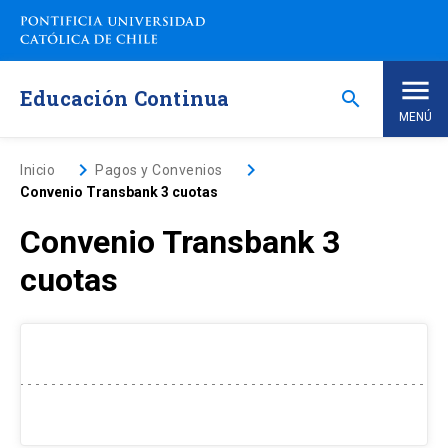
Saltar
a
contenido
principal
Educación Continua
search
MENÚ
Inicio
keyboard_arrow_right
keyboard_arrow_right
Inicio
Pagos y Convenios
Convenio Transbank 3 cuotas
Nosotros
Convenio Transbank 3
cuotas
Programas de Estudio
keyboard_arrow_down
Programas Corporativos
Noticias