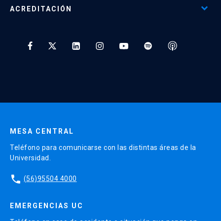
Programas Corporativos
ACREDITACIÓN
Preguntas Frecuentes
Tratamiento y Protección de Datos UC
* Al ingresar tu e-mail aceptas recibir información de Educación
Continua UC y actividades relacionadas.
Enviar datos
MESA CENTRAL
Teléfono para comunicarse con las distintas áreas de la
Universidad.
phone
(56)95504 4000
EMERGENCIAS UC