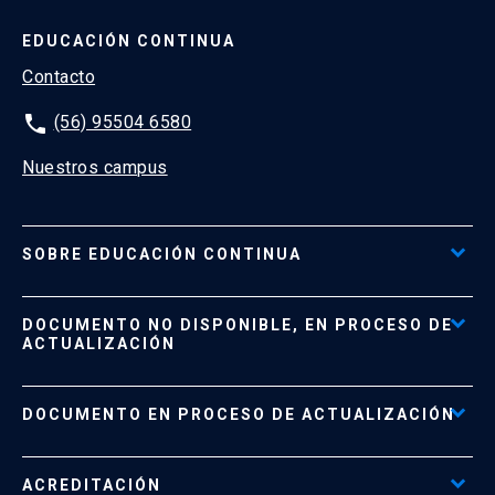
EDUCACIÓN CONTINUA
Contacto
phone
(56) 95504 6580
Nuestros campus
SOBRE EDUCACIÓN CONTINUA
Acceso al Portal de Pagos
DOCUMENTO NO DISPONIBLE, EN PROCESO DE
Formas de Pago
ACTUALIZACIÓN
Reglamentos
Políticas de Retiro, Devolución e Información Importante
Documento No Disponible
file_download
DOCUMENTO EN PROCESO DE ACTUALIZACIÓN
Beneficios para Alumnos de Diplomados
Programas Corporativos
ACREDITACIÓN