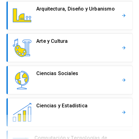
Arquitectura, Diseño y Urbanismo
arrow_forward
Arte y Cultura
arrow_forward
Ciencias Sociales
arrow_forward
Ciencias y Estadística
arrow_forward
Computación y Tecnologías de