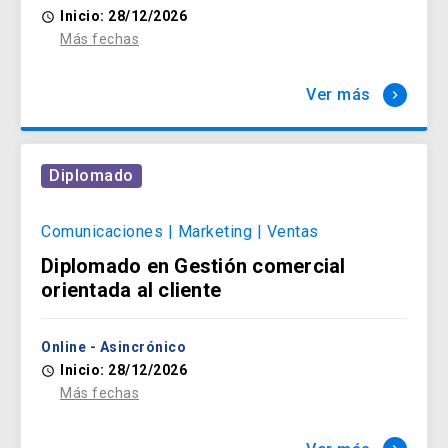
Inicio: 28/12/2026
access_time
Salud y Bienestar
Más fechas
arrow_forward
Ver más
keyboard_arrow_right
Diplomado
Comunicaciones | Marketing | Ventas
Diplomado en Gestión comercial
orientada al cliente
Online - Asincrónico
Inicio: 28/12/2026
access_time
Más fechas