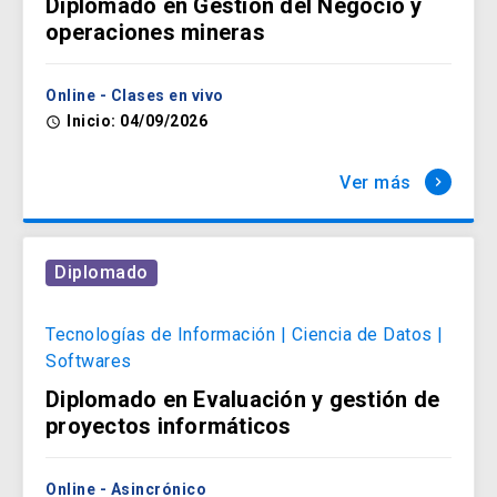
Diplomado en Gestión del Negocio y
operaciones mineras
Humanidades
arrow_forward
Online - Clases en vivo
Inicio: 04/09/2026
access_time
Idiomas
Ver más
keyboard_arrow_right
arrow_forward
Diplomado
Ingeniería, Construcción y
Tecnología
arrow_forward
Tecnologías de Información | Ciencia de Datos |
Softwares
Diplomado en Evaluación y gestión de
Políticas Públicas
proyectos informáticos
arrow_forward
Online - Asincrónico