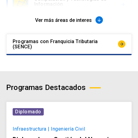
Información
arrow_forward
Ver más áreas de interes
arrow_downward
Comunicaciones, Marketing y
Experiencia
arrow_forward
Programas con Franquicia Tributaria
arrow_forward
(SENCE)
Derecho
arrow_forward
Programas Destacados
Educación
arrow_forward
Diplomado
Gestión y Negocios
Infraestructura | Ingeniería Civil
arrow_forward