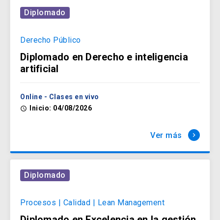
Diplomado
Derecho Público
Diplomado en Derecho e inteligencia
artificial
Online - Clases en vivo
Inicio: 04/08/2026
access_time
Ver más
keyboard_arrow_right
Diplomado
Procesos | Calidad | Lean Management
Diplomado en Excelencia en la gestión