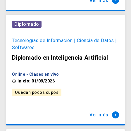
Ver más
keyboard_arrow_right
Diplomado
Tecnologías de Información | Ciencia de Datos |
Softwares
Diplomado en Inteligencia Artificial
Online - Clases en vivo
Inicio: 01/09/2026
access_time
Quedan pocos cupos
Ver más
keyboard_arrow_right