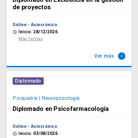
de proyectos
Online - Asincrónico
Inicio: 28/12/2026
access_time
Más fechas
Ver más
keyboard_arrow_right
Diplomado
Psiquiatría | Neuropsicología
Diplomado en Psicofarmacología
Online - Asincrónico
Inicio: 03/08/2026
access_time