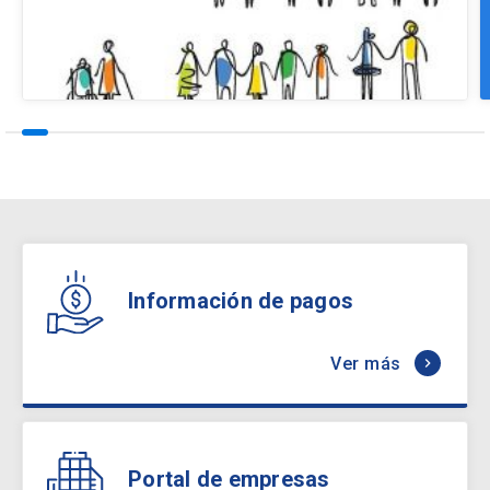
Información de pagos
Ver más
keyboard_arrow_right
Portal de empresas