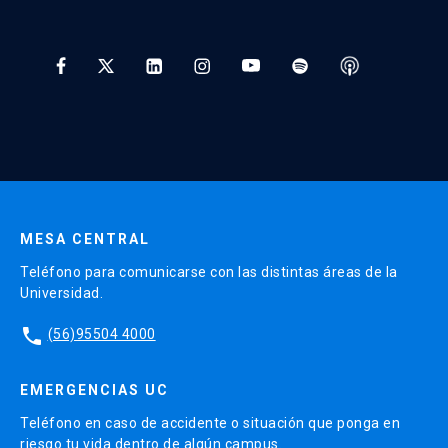
Preguntas Frecuentes
Tratamiento y Protección de Datos UC
* Al ingresar tu e-mail aceptas recibir información de Educación
Continua UC y actividades relacionadas.
Enviar datos
MESA CENTRAL
Teléfono para comunicarse con las distintas áreas de la
Universidad.
phone
(56)95504 4000
EMERGENCIAS UC
Teléfono en caso de accidente o situación que ponga en
riesgo tu vida dentro de algún campus.