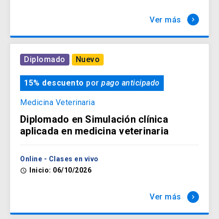
Ver más
keyboard_arrow_right
Diplomado
Nuevo
15% descuento
por
pago anticipado
Medicina Veterinaria
Diplomado en Simulación clínica
aplicada en medicina veterinaria
Online - Clases en vivo
Inicio: 06/10/2026
access_time
Ver más
keyboard_arrow_right