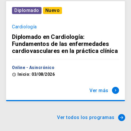
Diplomado
Nuevo
Cardiología
Diplomado en Cardiología:
Fundamentos de las enfermedades
cardiovasculares en la práctica clínica
Online - Asincrónico
Inicio: 03/08/2026
access_time
Ver más
keyboard_arrow_right
Ver todos los programas
arrow_forward