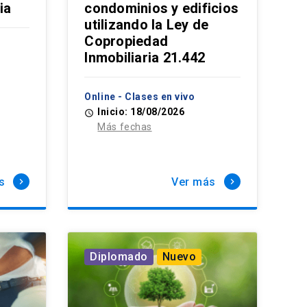
ia
condominios y edificios
utilizando la Ley de
Copropiedad
Inmobiliaria 21.442
Online - Clases en vivo
Inicio: 18/08/2026
access_time
Más fechas
s
Ver más
keyboard_arrow_right
keyboard_arrow_right
Diplomado
Nuevo