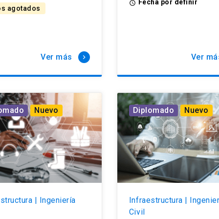
Fecha por definir
access_time
s agotados
Ver más
Ver má
keyboard_arrow_right
lomado
Nuevo
Diplomado
Nuevo
structura | Ingeniería
Infraestructura | Ingenie
Civil