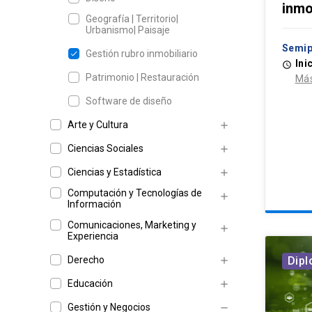
inmo
Geografía | Territorio|
Urbanismo| Paisaje
Semip
Gestión rubro inmobiliario
Ini
access_time
Patrimonio | Restauración
Más
Software de diseño
Arte y Cultura
add
Ciencias Sociales
add
Ciencias y Estadística
add
Computación y Tecnologías de
add
Información
Comunicaciones, Marketing y
add
Experiencia
Dip
Derecho
add
Educación
add
Gestión y Negocios
remove