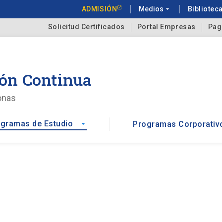
ADMISIÓN
Medios
arrow_drop_down
Bibliotec
Solicitud Certificados
Portal Empresas
Pag
ón Continua
onas
gramas de Estudio
Programas Corporativ
arrow_drop_down