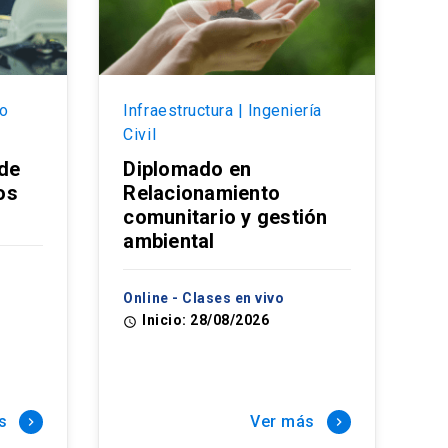
io
Infraestructura | Ingeniería
Civil
 de
Diplomado en
os
Relacionamiento
comunitario y gestión
ambiental
Online - Clases en vivo
Inicio: 28/08/2026
access_time
s
Ver más
keyboard_arrow_right
keyboard_arrow_right