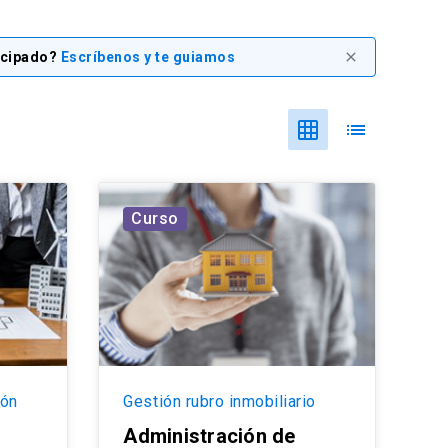
icipado?
Escríbenos y te guiamos
close
grid_on
list
Curso
ión
Gestión rubro inmobiliario
Administración de