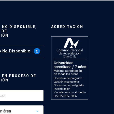
NO DISPONIBLE,
ACREDITACIÓN
 DE
CIÓN
 No Disponible
file_download
 EN PROCESO DE
CIÓN