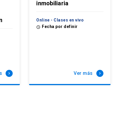
inmobiliaria
n
Online - Clases en vivo
Fecha por definir
access_time
s
Ver más
keyboard_arrow_right
keyboard_arrow_right