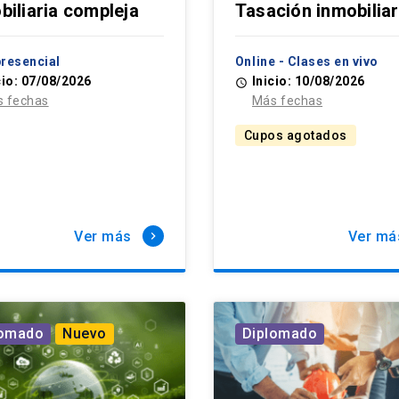
biliaria compleja
Tasación inmobiliar
resencial
Online - Clases en vivo
cio: 07/08/2026
Inicio: 10/08/2026
access_time
 fechas
Más fechas
Cupos agotados
Ver más
Ver má
keyboard_arrow_right
lomado
Nuevo
Diplomado