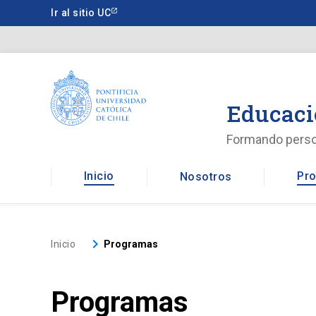
Saltar
Ir al sitio UC
a
contenido
principal
Educaci
Formando pers
Inicio
Pro
Nosotros
keyboard_arrow_right
Inicio
Programas
Programas