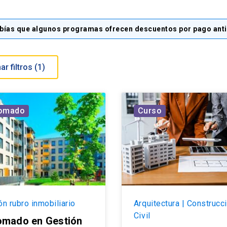
bías que algunos programas ofrecen descuentos por pago ant
Eliminar filtros (
1
)
lomado
Curso
ón rubro inmobiliario
Arquitectura | Construcc
Civil
omado en Gestión