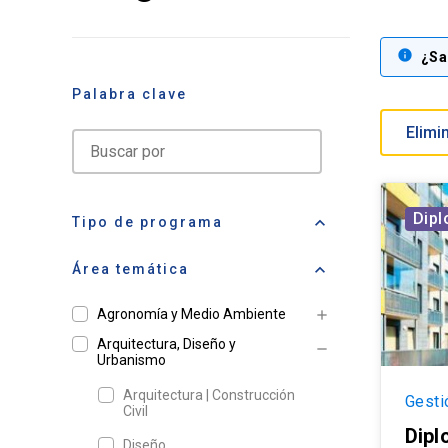
info
¿Sa
Palabra clave
search
Dip
keyboard_arrow_up
Tipo de programa
keyboard_arrow_up
Área temática
Agronomía y Medio Ambiente
add
Arquitectura, Diseño y
remove
Urbanismo
Arquitectura | Construcción
Gesti
Civil
Dipl
Diseño