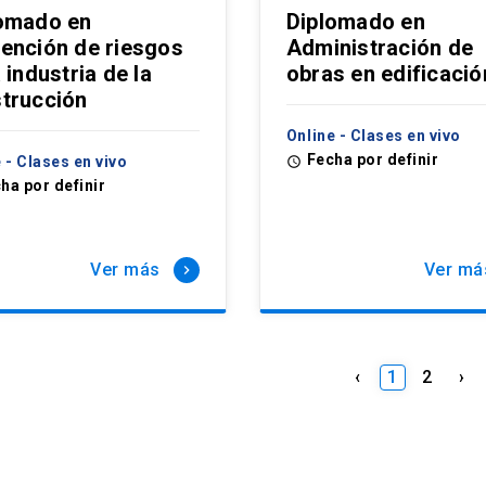
omado en
Diplomado en
ención de riesgos
Administración de
a industria de la
obras en edificació
trucción
Online - Clases en vivo
Fecha por definir
 - Clases en vivo
access_time
ha por definir
Ver más
Ver má
keyboard_arrow_right
‹
1
2
›