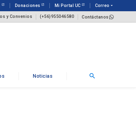
a
Donaciones
Mi Portal UC
Correo
arrow_drop_down
os y Convenios
(+56)955046580
Contáctanos
search
os
Noticias