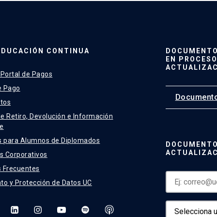
EDUCACIÓN CONTINUA
DOCUMENTO 
EN PROCESO
ACTUALIZA
 Portal de Pagos
e Pago
Documento
tos
de Retiro, Devolución e Información
e
s para Alumnos de Diplomados
DOCUMENTO
ACTUALIZA
 Corporativos
 Frecuentes
to y Protección de Datos UC