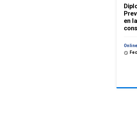
Dipl
Prev
en l
cons
Online
Fec
access_time