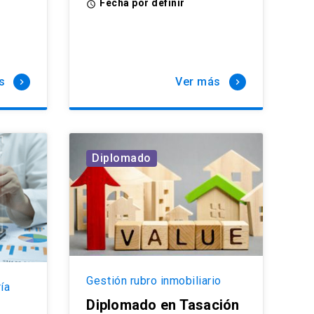
Fecha por definir
access_time
s
Ver más
keyboard_arrow_right
keyboard_arrow_right
Diplomado
Gestión rubro inmobiliario
ría
Diplomado en Tasación