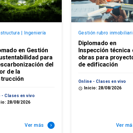
structura | Ingeniería
Gestión rubro inmobiliar
Diplomado en
omado en Gestión
Inspección técnica
ustentabilidad para
obras para proyect
escarbonización del
de edificación
or de la
trucción
Online - Clases en vivo
Inicio: 28/08/2026
access_time
 - Clases en vivo
cio: 28/08/2026
Ver más
Ver má
keyboard_arrow_right