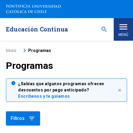
Saltar
a
contenido
principal
Educación Continua
search
MENÚ
Inicio
keyboard_arrow_right
Inicio
Programas
Programas
Nosotros
Programas de Estudio
info
keyboard_arrow_down
¿Sabías que algunos programas ofrecen
descuentos por pago anticipado?
close
Escríbenos y te guiamos
Programas Corporativos
Noticias
filter_list
Filtros