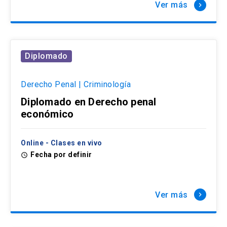
Ver más
keyboard_arrow_right
Diplomado
Derecho Penal | Criminología
Diplomado en Derecho penal
económico
Online - Clases en vivo
Fecha por definir
access_time
Ver más
keyboard_arrow_right