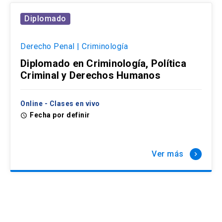
Diplomado
Derecho Penal | Criminología
Diplomado en Criminología, Política
Criminal y Derechos Humanos
Online - Clases en vivo
Fecha por definir
access_time
Ver más
keyboard_arrow_right