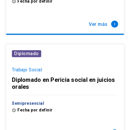
Fecha por definir
access_time
Ver más
keyboard_arrow_right
Diplomado
Trabajo Social
Diplomado en Pericia social en juicios
orales
Semipresencial
Fecha por definir
access_time