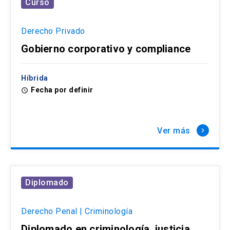
Curso
Derecho Privado
Gobierno corporativo y compliance
Híbrida
Fecha por definir
access_time
Ver más
keyboard_arrow_right
Diplomado
Derecho Penal | Criminología
Diplomado en criminología, justicia