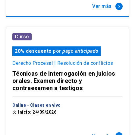
Ver más
keyboard_arrow_right
Curso
20% descuento
por
pago anticipado
Derecho Procesal | Resolución de conflictos
Técnicas de interrogación en juicios
orales. Examen directo y
contraexamen a testigos
Online - Clases en vivo
Inicio: 24/09/2026
access_time