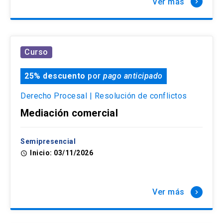
Ver más
keyboard_arrow_right
Curso
25% descuento
por
pago anticipado
Derecho Procesal | Resolución de conflictos
Mediación comercial
Semipresencial
Inicio: 03/11/2026
access_time
Ver más
keyboard_arrow_right