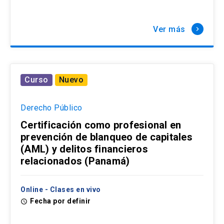
Ver más
keyboard_arrow_right
Curso
Nuevo
Derecho Público
Certificación como profesional en
prevención de blanqueo de capitales
(AML) y delitos financieros
relacionados (Panamá)
Online - Clases en vivo
Fecha por definir
access_time