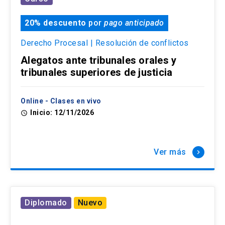
20% descuento
por
pago anticipado
Derecho Procesal | Resolución de conflictos
Alegatos ante tribunales orales y
tribunales superiores de justicia
Online - Clases en vivo
Inicio: 12/11/2026
access_time
Ver más
keyboard_arrow_right
Diplomado
Nuevo