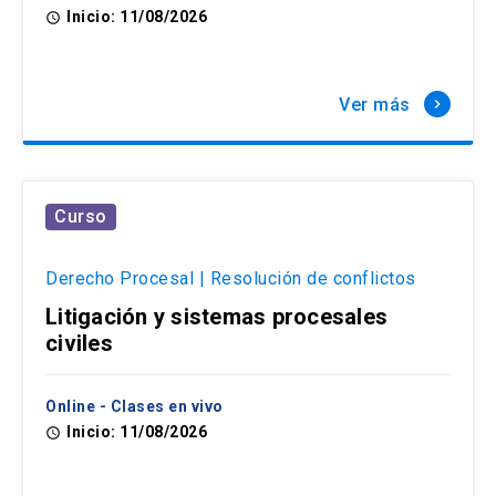
Inicio: 11/08/2026
access_time
Ver más
keyboard_arrow_right
Curso
Derecho Procesal | Resolución de conflictos
Litigación y sistemas procesales
civiles
Online - Clases en vivo
Inicio: 11/08/2026
access_time