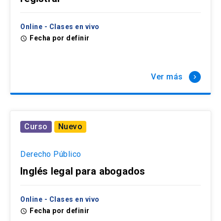
Online - Clases en vivo
Fecha por definir
access_time
Ver más
keyboard_arrow_right
Curso
Nuevo
Derecho Público
Inglés legal para abogados
Online - Clases en vivo
Fecha por definir
access_time