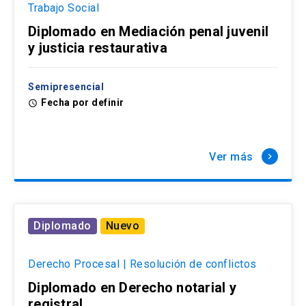
Trabajo Social
Diplomado en Mediación penal juvenil
y justicia restaurativa
Semipresencial
Fecha por definir
access_time
Ver más
keyboard_arrow_right
Diplomado
Nuevo
Derecho Procesal | Resolución de conflictos
Diplomado en Derecho notarial y
registral