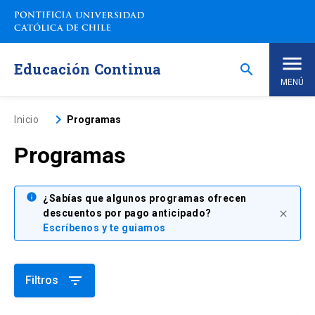
Saltar
a
contenido
principal
Educación Continua
search
MENÚ
Inicio
keyboard_arrow_right
Inicio
Programas
Programas
Nosotros
Programas de Estudio
info
keyboard_arrow_down
¿Sabías que algunos programas ofrecen
descuentos por pago anticipado?
close
Escríbenos y te guiamos
Programas Corporativos
Noticias
filter_list
Filtros