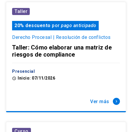
Taller
20% descuento
por
pago anticipado
Derecho Procesal | Resolución de conflictos
Taller: Cómo elaborar una matriz de
riesgos de compliance
Presencial
Inicio: 07/11/2026
access_time
Ver más
keyboard_arrow_right
Curso