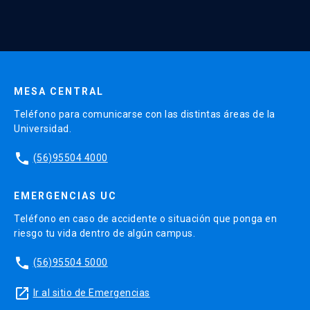
Continua UC y actividades relacionadas.
Enviar datos
MESA CENTRAL
Teléfono para comunicarse con las distintas áreas de la
Universidad.
phone
(56)95504 4000
EMERGENCIAS UC
Teléfono en caso de accidente o situación que ponga en
riesgo tu vida dentro de algún campus.
phone
(56)95504 5000
launch
Ir al sitio de Emergencias