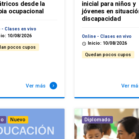
átricos desde la
inicial para niños y
pia ocupacional
jóvenes en situació
discapacidad
 - Clases en vivo
cio: 10/08/2026
Online - Clases en vivo
Inicio: 10/08/2026
access_time
an pocos cupos
Quedan pocos cupos
Ver más
Ver má
keyboard_arrow_right
so
Nuevo
Diplomado