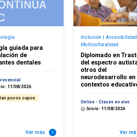
ología
Inclusión | Accesibilidad
Multiculturalidad
gía guiada para
alación de
Diplomado en Tras
antes dentales
del espectro autist
otros del
neurodesarrollo en
resencial
contextos educativ
cio: 11/08/2026
an pocos cupos
Online - Clases en vivo
Inicio: 11/08/2026
access_time
Ver más
Ver má
keyboard_arrow_right