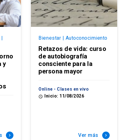
 |
Bienestar | Autoconocimiento
Retazos de vida: curso
torno
de autobiografía
a y
consciente para la
persona mayor
os
Online - Clases en vivo
Inicio: 11/08/2026
access_time
s
Ver más
keyboard_arrow_right
keyboard_arrow_right