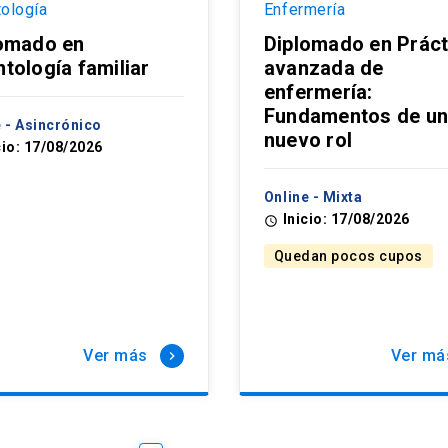
ología
Enfermería
omado en
Diplomado en Práct
tología familiar
avanzada de
enfermería:
Fundamentos de u
e - Asincrónico
nuevo rol
cio: 17/08/2026
Online - Mixta
Inicio: 17/08/2026
access_time
Quedan pocos cupos
Ver más
Ver má
keyboard_arrow_right