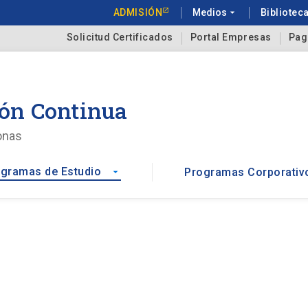
ADMISIÓN
Medios
arrow_drop_down
Bibliotec
Solicitud Certificados
Portal Empresas
Pag
ón Continua
onas
gramas de Estudio
Programas Corporativ
arrow_drop_down