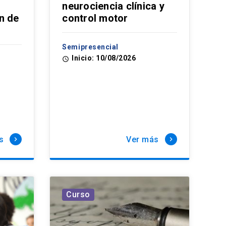
neurociencia clínica y
n de
control motor
Semipresencial
Inicio: 10/08/2026
access_time
s
Ver más
keyboard_arrow_right
keyboard_arrow_right
Curso