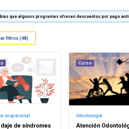
bías que algunos programas ofrecen descuentos por pago ant
Eliminar filtros (
48
)
so
Curso
ia ocupacional
Odontología
daje de síndromes
Atención Odontoló