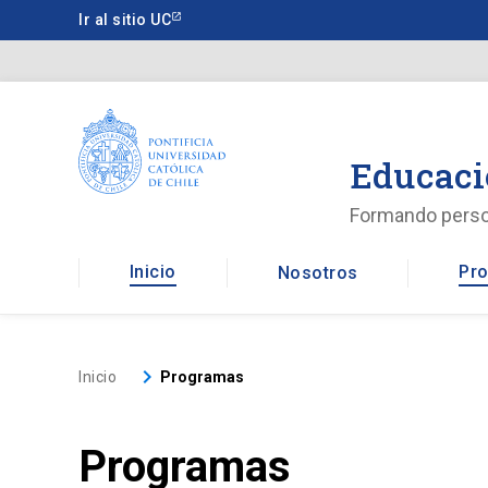
Saltar
Ir al sitio UC
a
contenido
principal
Educaci
Formando pers
Inicio
Pro
Nosotros
keyboard_arrow_right
Inicio
Programas
Programas