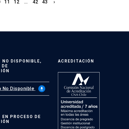
0
11
12
...
42
43
›
NO DISPONIBLE,
ACREDITACIÓN
 DE
CIÓN
 No Disponible
file_download
 EN PROCESO DE
CIÓN