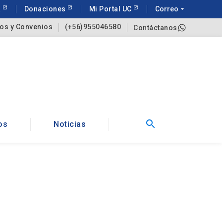
a
Donaciones
Mi Portal UC
Correo
arrow_drop_down
os y Convenios
(+56)955046580
Contáctanos
search
os
Noticias