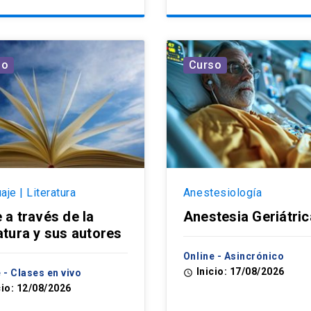
so
Curso
aje | Literatura
Anestesiología
e a través de la
Anestesia Geriátric
ratura y sus autores
Online - Asincrónico
Inicio: 17/08/2026
 - Clases en vivo
access_time
cio: 12/08/2026