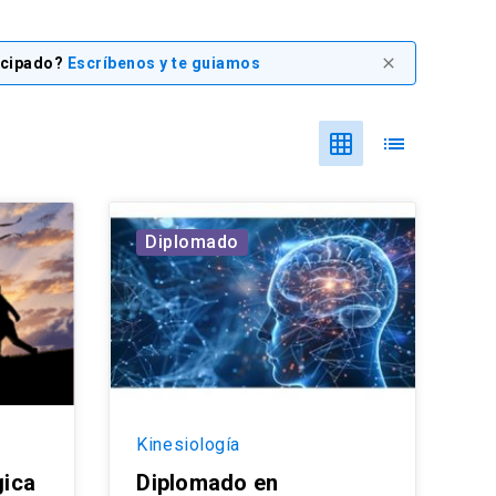
icipado?
Escríbenos y te guiamos
close
grid_on
list
Diplomado
Kinesiología
gica
Diplomado en