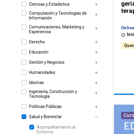
geri
Ciencias y Estadística
add
tera
Computación y Tecnologías de
add
Información
Comunicaciones, Marketing y
Online
add
Experiencia
Ini
access_time
Derecho
add
Qued
Educación
add
Gestión y Negocios
add
Humanidades
add
Idiomas
add
Ingeniería, Construcción y
add
Tecnología
Políticas Públicas
add
Cur
Salud y Bienestar
remove
Acompañamiento al
Enfermo