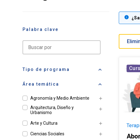
info
¿Sa
Palabra clave
search
Cur
keyboard_arrow_up
Tipo de programa
keyboard_arrow_up
Área temática
Agronomía y Medio Ambiente
add
Arquitectura, Diseño y
add
Urbanismo
Arte y Cultura
add
Terap
Ciencias Sociales
add
Abor