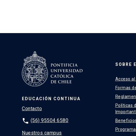
keyboard_arrow_down
Fecha de inicio
keyboard_arrow_down
Lugar de realización
keyboard_arrow_down
Dirigido a
keyboard_arrow_down
Duración
keyboard_arrow_down
Otros
SOBRE 
Acceso al
Formas d
Reglamen
EDUCACIÓN CONTINUA
Políticas 
Contacto
Important
phone
(56) 95504 6580
Beneficio
Programas
Nuestros campus