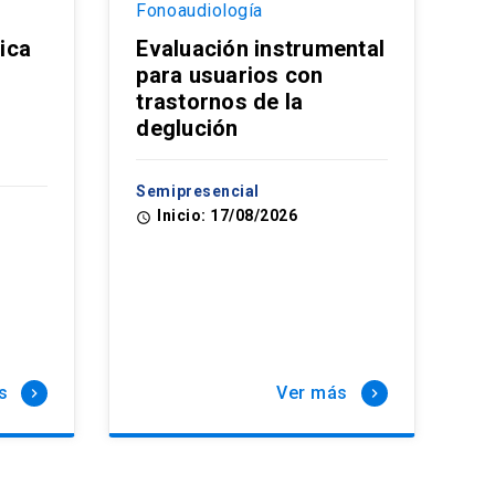
Fonoaudiología
ica
Evaluación instrumental
para usuarios con
trastornos de la
n
deglución
Semipresencial
Inicio: 17/08/2026
access_time
s
Ver más
keyboard_arrow_right
keyboard_arrow_right