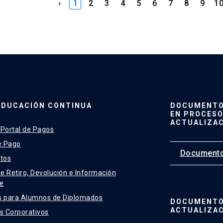
‹
1
2
3
4
5
6
7
8
9
1
EDUCACIÓN CONTINUA
DOCUMENTO 
EN PROCESO
ACTUALIZA
 Portal de Pagos
e Pago
Documento
tos
de Retiro, Devolución e Información
e
s para Alumnos de Diplomados
DOCUMENTO
ACTUALIZA
 Corporativos