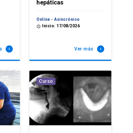
hepáticas
Online - Asincrónico
Inicio: 17/08/2026
access_time
s
Ver más
keyboard_arrow_right
keyboard_arrow_right
Curso