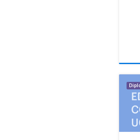
Medicina Intensiva
Medicina Veterinaria
Neonatología
Neurocirugía
Neurología
Nutrición
Odontología
Oftalmología
Dip
Oncología
Otorrinolaringología
Pediatría
Psiquiatría | Neuropsicología
Rehabilitación