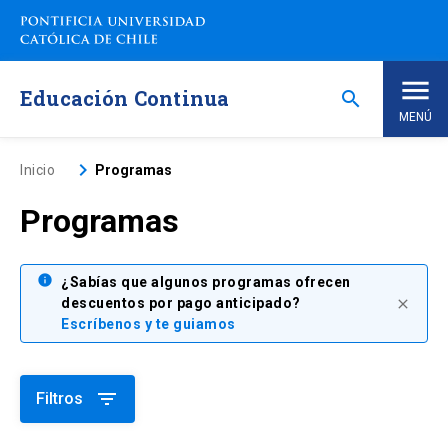
Saltar
a
contenido
principal
Educación Continua
search
MENÚ
Inicio
keyboard_arrow_right
Inicio
Programas
Programas
Nosotros
Programas de Estudio
info
keyboard_arrow_down
¿Sabías que algunos programas ofrecen
descuentos por pago anticipado?
close
Escríbenos y te guiamos
Programas Corporativos
Noticias
filter_list
Filtros