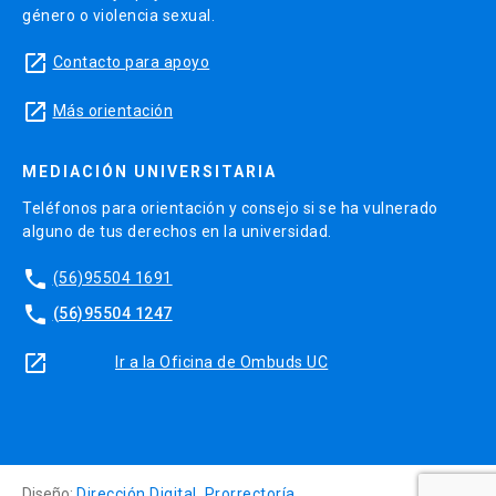
género o violencia sexual.
launch
Contacto para apoyo
launch
Más orientación
MEDIACIÓN UNIVERSITARIA
Teléfonos para orientación y consejo si se ha vulnerado
alguno de tus derechos en la universidad.
phone
(56)95504 1691
phone
(56)95504 1247
launch
Ir a la Oficina de Ombuds UC
Diseño:
Dirección Digital, Prorrectoría