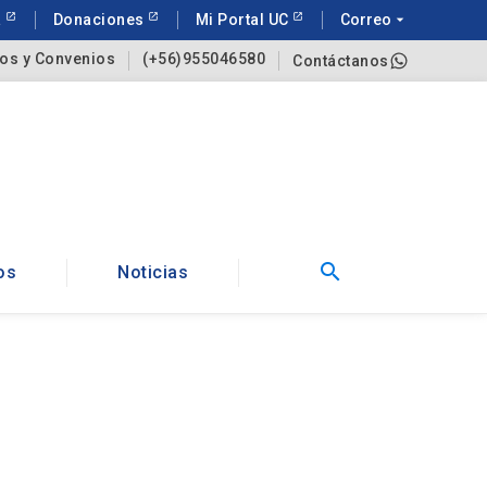
a
Donaciones
Mi Portal UC
Correo
arrow_drop_down
os y Convenios
(+56)955046580
Contáctanos
search
os
Noticias