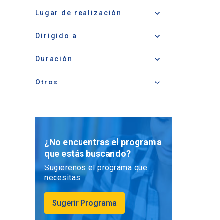
keyboard_arrow_down
Lugar de realización
keyboard_arrow_down
Dirigido a
keyboard_arrow_down
Duración
keyboard_arrow_down
Otros
¿No encuentras el programa
que estás buscando?
Sugiérenos el programa que
necesitas
Sugerir Programa