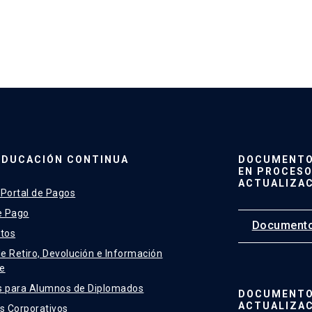
EDUCACIÓN CONTINUA
DOCUMENTO 
EN PROCESO
ACTUALIZA
 Portal de Pagos
e Pago
Documento
tos
de Retiro, Devolución e Información
e
s para Alumnos de Diplomados
DOCUMENTO
ACTUALIZA
 Corporativos