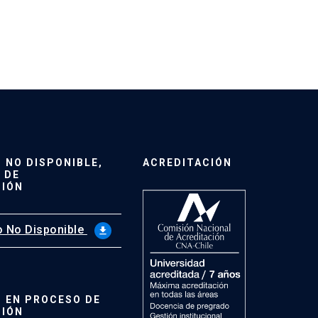
NO DISPONIBLE,
ACREDITACIÓN
 DE
CIÓN
 No Disponible
file_download
 EN PROCESO DE
CIÓN