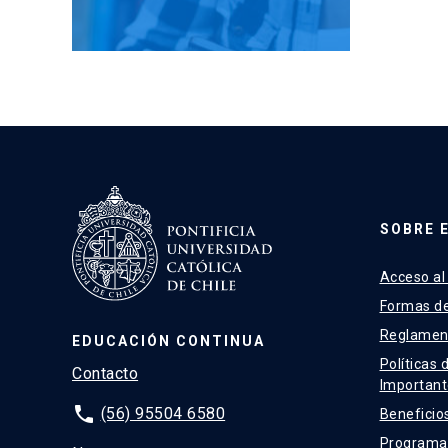
SOBRE 
Acceso al
Formas d
Reglamen
EDUCACIÓN CONTINUA
Políticas 
Contacto
Important
phone
(56) 95504 6580
Beneficio
Programas