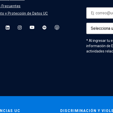
 Frecuentes
to y Protección de Datos UC
* Al ingresar tu 
información de 
actividades rela
NCIAS UC
DISCRIMINACIÓN Y VIOL