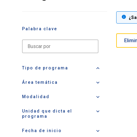
info
¿Sa
Palabra clave
search
keyboard_arrow_up
Tipo de programa
keyboard_arrow_down
Área temática
keyboard_arrow_down
Modalidad
keyboard_arrow_down
Unidad que dicta el
programa
keyboard_arrow_down
Fecha de inicio