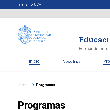
Saltar
Ir al sitio UC
a
contenido
principal
Educaci
Formando pers
Inicio
Pro
Nosotros
keyboard_arrow_right
Inicio
Programas
Programas