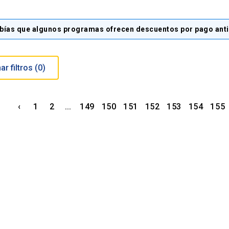
bías que algunos programas ofrecen descuentos por pago ant
Eliminar filtros (
0
)
‹
1
2
...
149
150
151
152
153
154
155