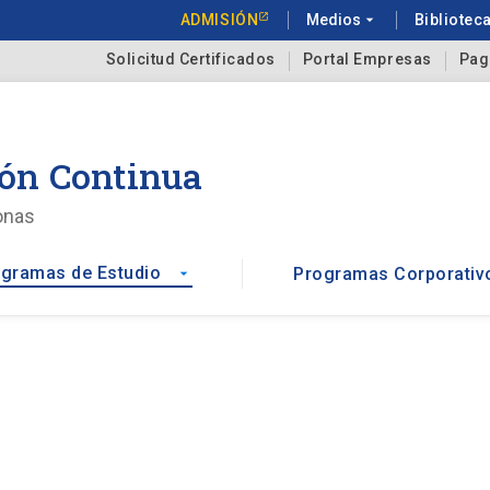
ADMISIÓN
Medios
arrow_drop_down
Bibliotec
Solicitud Certificados
Portal Empresas
Pag
ón Continua
onas
gramas de Estudio
Programas Corporativ
arrow_drop_down