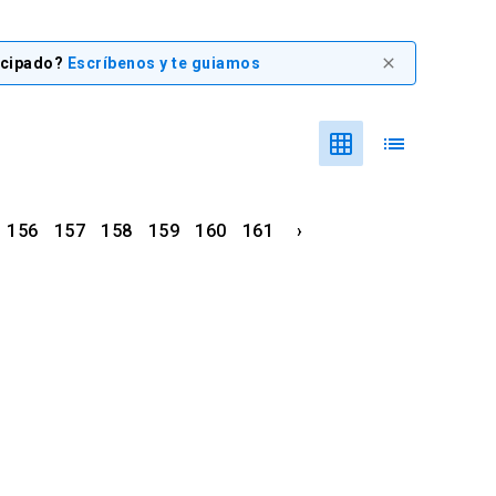
icipado?
Escríbenos y te guiamos
close
grid_on
list
156
157
158
159
160
161
›