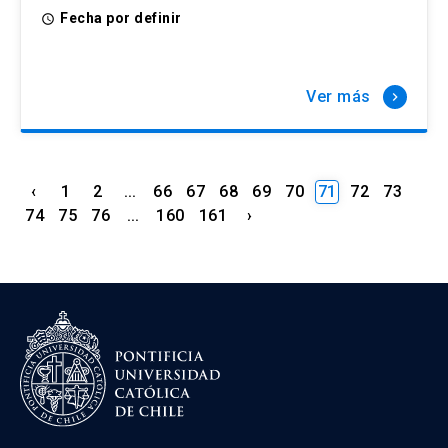
Fecha por definir
access_time
Ver más
keyboard_arrow_right
‹
1
2
...
66
67
68
69
70
71
72
73
74
75
76
...
160
161
›