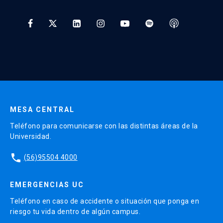
Tratamiento y Protección de Datos UC
* Al ingresar tu e-mail aceptas recibir información de Educación
Continua UC y actividades relacionadas.
Enviar datos
MESA CENTRAL
Teléfono para comunicarse con las distintas áreas de la
Universidad.
phone
(56)95504 4000
EMERGENCIAS UC
Teléfono en caso de accidente o situación que ponga en
riesgo tu vida dentro de algún campus.