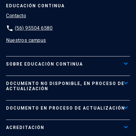
EDUCACIÓN CONTINUA
Contacto
phone
(56) 95504 6580
Nuestros campus
SOBRE EDUCACIÓN CONTINUA
Acceso al Portal de Pagos
DOCUMENTO NO DISPONIBLE, EN PROCESO DE
Formas de Pago
ACTUALIZACIÓN
Reglamentos
Políticas de Retiro, Devolución e Información Importante
Documento No Disponible
file_download
DOCUMENTO EN PROCESO DE ACTUALIZACIÓN
Beneficios para Alumnos de Diplomados
Programas Corporativos
ACREDITACIÓN
Preguntas Frecuentes