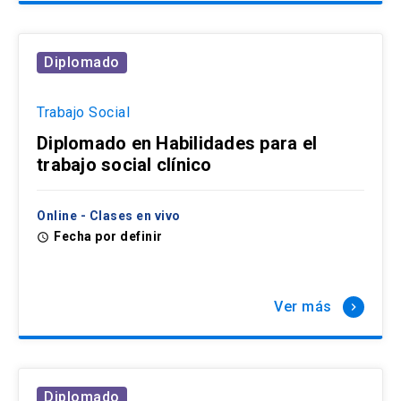
Diplomado
Trabajo Social
Diplomado en Habilidades para el
trabajo social clínico
Online - Clases en vivo
Fecha por definir
access_time
Ver más
keyboard_arrow_right
Diplomado