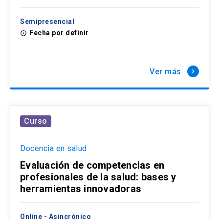
Semipresencial
Fecha por definir
access_time
Ver más
keyboard_arrow_right
Curso
Docencia en salud
Evaluación de competencias en
profesionales de la salud: bases y
herramientas innovadoras
Online - Asincrónico