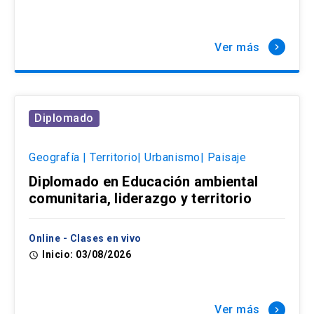
Ver más
keyboard_arrow_right
Diplomado
Geografía | Territorio| Urbanismo| Paisaje
Diplomado en Educación ambiental
comunitaria, liderazgo y territorio
Online - Clases en vivo
Inicio: 03/08/2026
access_time
Ver más
keyboard_arrow_right