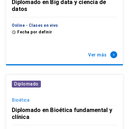
Diplomado en Big data y ciencia de
datos
Online - Clases en vivo
Fecha por definir
access_time
Ver más
keyboard_arrow_right
Diplomado
Bioética
Diplomado en Bioética fundamental y
clínica