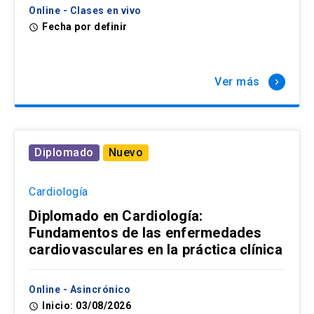
Online - Clases en vivo
Fecha por definir
access_time
Ver más
keyboard_arrow_right
Diplomado
Nuevo
Cardiología
Diplomado en Cardiología:
Fundamentos de las enfermedades
cardiovasculares en la práctica clínica
Online - Asincrónico
Inicio: 03/08/2026
access_time