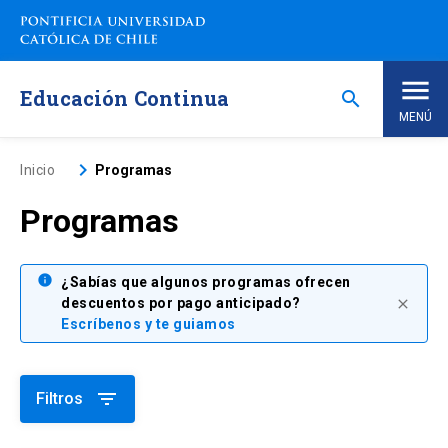
Saltar
a
contenido
principal
Educación Continua
search
MENÚ
Inicio
keyboard_arrow_right
Inicio
Programas
Programas
Nosotros
Programas de Estudio
info
keyboard_arrow_down
¿Sabías que algunos programas ofrecen
descuentos por pago anticipado?
close
Escríbenos y te guiamos
Programas Corporativos
Noticias
filter_list
Filtros