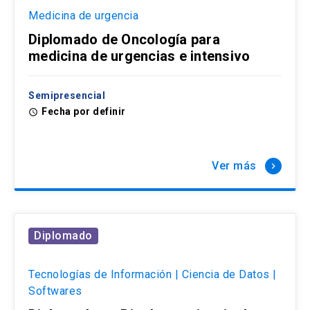
Medicina de urgencia
Diplomado de Oncología para
medicina de urgencias e intensivo
Semipresencial
Fecha por definir
access_time
Ver más
keyboard_arrow_right
Diplomado
Tecnologías de Información | Ciencia de Datos |
Softwares