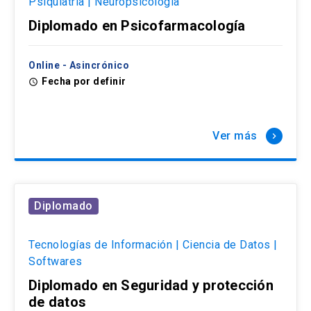
Psiquiatría | Neuropsicología
Diplomado en Psicofarmacología
Online - Asincrónico
Fecha por definir
access_time
Ver más
keyboard_arrow_right
Diplomado
Tecnologías de Información | Ciencia de Datos |
Softwares
Diplomado en Seguridad y protección
de datos