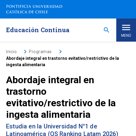
Saltar
a
contenido
principal
Educación Continua
search
MENÚ
Inicio
keyboard_arrow_right
keyboard_arrow_right
Inicio
Programas
Abordaje integral en trastorno evitativo/restrictivo de la
ingesta alimentaria
Nosotros
Abordaje integral en
Programas de Estudio
keyboard_arrow_down
trastorno
evitativo/restrictivo de la
Programas Corporativos
ingesta alimentaria
Noticias
Estudia en la Universidad N°1 de
Latinoamérica (QS Ranking Latam 2026)