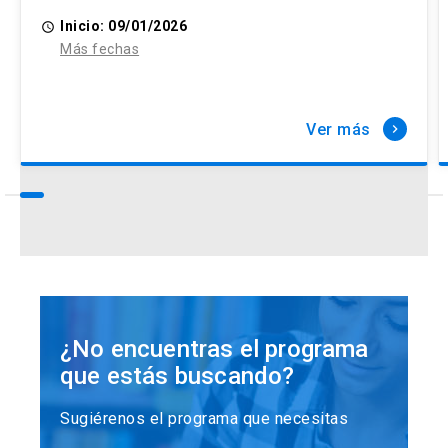
Inicio: 09/01/2026
access_time
Más fechas
Ver más
keyboard_arrow_right
¿No encuentras el programa
que estás buscando?
Sugiérenos el programa que necesitas