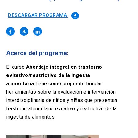
Solicitud Certificados
(El
keyboard_arrow_right
enlace
se
DESCARGAR PROGRAMA
file_download
Portal Empresas
(El
keyboard_arrow_right
abre
enlace
en
se
una
Pagos y Convenios
(El
keyboard_arrow_right
abre
nueva
enlace
en
pestaña)
se
una
Acerca del programa:
ACCESOS UC
abre
nueva
en
pestaña)
Biblioteca
Mi Portal UC
launch
launch
una
El curso
Abordaje integral en trastorno
(El
(El
nueva
enlace
enlace
evitativo/restrictivo de la ingesta
pestaña)
se
se
Correo
launch
alimentaria
(El
tiene como propósito brindar
abre
abre
enlace
en
en
herramientas sobre la evaluación e intervención
se
una
una
interdisciplinaria de niños y niñas que presentan
abre
nueva
nueva
en
trastorno alimentario evitativo y restrictivo de la
pestaña)
pestaña)
una
ingesta de alimentos.
nueva
pestaña)