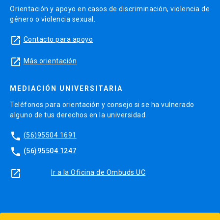
Orientación y apoyo en casos de discriminación, violencia de
género o violencia sexual.
launch
Contacto para apoyo
launch
Más orientación
MEDIACIÓN UNIVERSITARIA
Teléfonos para orientación y consejo si se ha vulnerado
alguno de tus derechos en la universidad.
phone
(56)95504 1691
phone
(56)95504 1247
launch
Ir a la Oficina de Ombuds UC