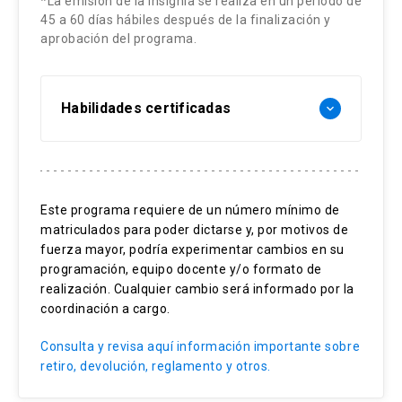
*La emisión de la insignia se realiza en un período de
45 a 60 días hábiles después de la finalización y
aprobación del programa.
Habilidades certificadas
keyboard_arrow_down
Proceso presupuestario del Estado
Proceso financiero del Estado
Este programa requiere de un número mínimo de
La constitución política
matriculados para poder dictarse y, por motivos de
Presupuesto del sector público
fuerza mayor, podría experimentar cambios en su
programación, equipo docente y/o formato de
realización. Cualquier cambio será informado por la
coordinación a cargo.
Consulta y revisa aquí información importante sobre
retiro, devolución, reglamento y otros.