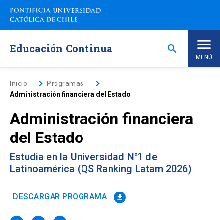
Saltar
a
contenido
principal
Educación Continua
search
MENÚ
Inicio
keyboard_arrow_right
keyboard_arrow_right
Inicio
Programas
Administración financiera del Estado
Nosotros
Administración financiera
del Estado
Programas de Estudio
keyboard_arrow_down
Estudia en la Universidad N°1 de
Programas Corporativos
Latinoamérica (QS Ranking Latam 2026)
Noticias
DESCARGAR PROGRAMA
file_download