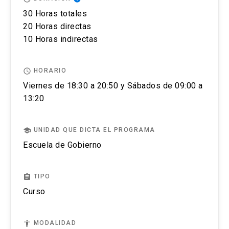
30 Horas totales
El postular no asegura el cupo, una vez inscrito o
20 Horas directas
aceptado en el programa se debe pagar el valor
10 Horas indirectas
completo de la actividad para estar matriculado.
access_time
HORARIO
No se tramitarán postulaciones incompletas.
Viernes de 18:30 a 20:50 y Sábados de 09:00 a
13:20
Puedes revisar aquí más información importante
sobre el proceso de admisión y matrícula.
school
UNIDAD QUE DICTA EL PROGRAMA
Escuela de Gobierno
assignment
TIPO
Curso
accessibility
MODALIDAD