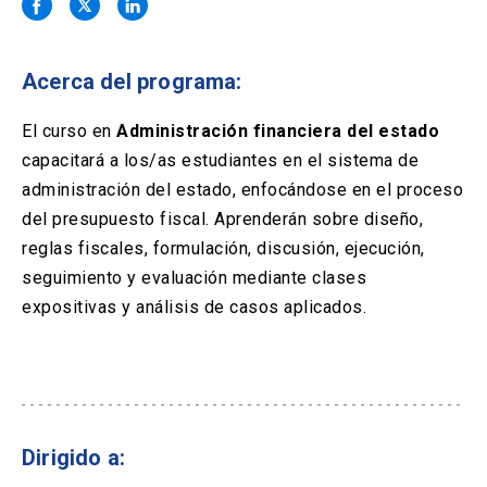
Solicitud Certificados
(El
keyboard_arrow_right
enlace
se
Portal Empresas
(El
keyboard_arrow_right
abre
Acerca del programa:
enlace
en
se
una
Pagos y Convenios
(El
keyboard_arrow_right
abre
El curso en
Administración financiera del estado
nueva
enlace
en
capacitará a los/as estudiantes en el sistema de
pestaña)
se
una
ACCESOS UC
abre
administración del estado, enfocándose en el proceso
nueva
en
del presupuesto fiscal. Aprenderán sobre diseño,
pestaña)
Biblioteca
Mi Portal UC
launch
launch
una
(El
(El
reglas fiscales, formulación, discusión, ejecución,
nueva
enlace
enlace
seguimiento y evaluación mediante clases
pestaña)
se
se
Correo
launch
(El
abre
abre
expositivas y análisis de casos aplicados.
enlace
en
en
se
una
una
abre
nueva
nueva
en
pestaña)
pestaña)
una
nueva
pestaña)
Dirigido a: