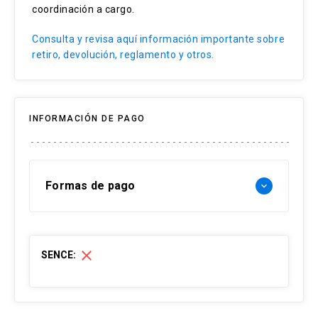
coordinación a cargo.
Software SIG y herramientas digitales
Consulta y revisa aquí información importante sobre
retiro, devolución, reglamento y otros.
INFORMACIÓN DE PAGO
Formas de pago
keyboard_arrow_down
Forma de pago Chile:
close
SENCE:
- Web pay: Tarjeta de crédito hasta 3 cuotas
sin interés y Tarjeta de débito-redcompra en 1
cuota
- Transferencia Bancaria: