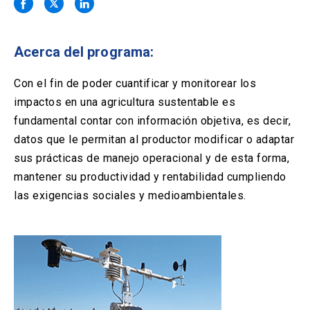
Solicitud Certificados
(El
keyboard_arrow_right
enlace
se
Portal Empresas
(El
keyboard_arrow_right
abre
Acerca del programa:
enlace
en
se
una
Pagos y Convenios
(El
keyboard_arrow_right
abre
Con el fin de poder cuantificar y monitorear los
nueva
enlace
en
impactos en una agricultura sustentable es
pestaña)
se
una
ACCESOS UC
abre
fundamental contar con información objetiva, es decir,
nueva
en
datos que le permitan al productor modificar o adaptar
pestaña)
Biblioteca
Mi Portal UC
launch
launch
una
(El
(El
sus prácticas de manejo operacional y de esta forma,
nueva
enlace
enlace
mantener su productividad y rentabilidad cumpliendo
pestaña)
se
se
Correo
launch
(El
abre
abre
las exigencias sociales y medioambientales.
enlace
en
en
se
una
una
abre
nueva
nueva
en
pestaña)
pestaña)
una
nueva
pestaña)