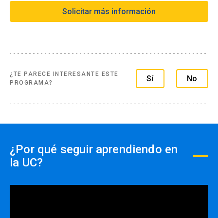
Solicitar más información
Formas de pago extranjero:
- Tarjetas de créditos a través de webpay
- Transferencia Bancaria
- Paypal
¿TE PARECE INTERESANTE ESTE
Sí
No
PROGRAMA?
Formas de pago por empresas:
- Con ficha de inscripción y Orden de compra
¿Por qué seguir aprendiendo en
la UC?