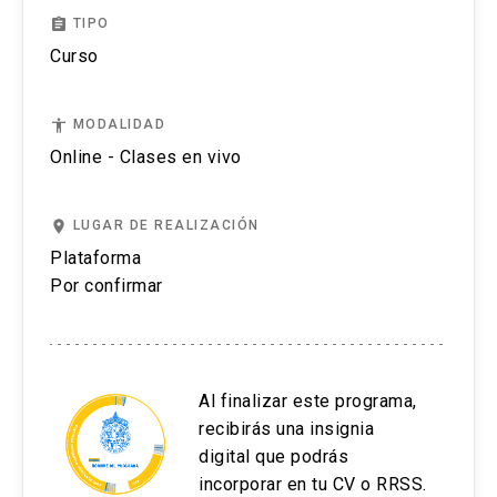
Maquinaria y sistemas de dosificación variable
assignment
TIPO
de semillas, fertilizantes y enmiendas.
Curso
Maquinaria y sistemas para control sitio
específico de malezas.
accessibility
MODALIDAD
Drones pulverizadores.
Online - Clases en vivo
Sistemas autónomos (robótica fija y móvil)
utilizada en el rubro agropecuario.
place
LUGAR DE REALIZACIÓN
Plataforma
Por confirmar
Al finalizar este programa,
recibirás una insignia
digital que podrás
incorporar en tu CV o RRSS.