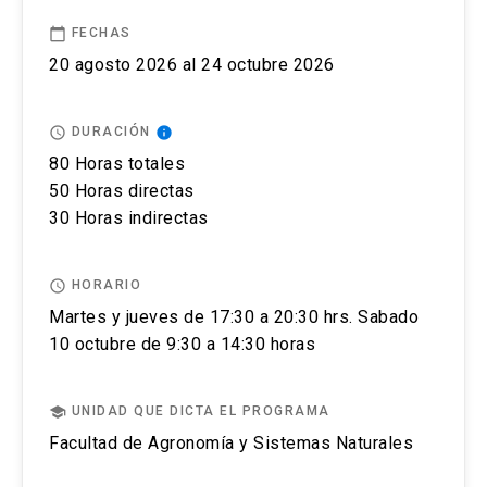
No se tramitarán postulaciones incompletas.
mediante plataformas aéreas no tripuladas o
calendar_today
FECHAS
drones.
20 agosto 2026 al 24 octubre 2026
Puedes revisar aquí más información importante
Sensores, instrumentación y análisis para el
sobre el proceso de admisión y matrícula.
control y gestión del riego.
access_time
info
DURACIÓN
Sensores, instrumentación y análisis para el
80 Horas totales
manejo de la fertilización de los cultivos.
50 Horas directas
30 Horas indirectas
Análisis espacial, zonificación y generación de
mapas de prescripción (siembra, riegos,
fertilización y tratamientos fitosanitarios).
access_time
HORARIO
Martes y jueves de 17:30 a 20:30 hrs. Sabado
Módulo 3 Máquinas precisas y robótica
10 octubre de 9:30 a 14:30 horas
agrícola.
school
UNIDAD QUE DICTA EL PROGRAMA
Banderilleros satelitales y autopilotos (guiado).
Facultad de Agronomía y Sistemas Naturales
Monitores de rendimiento.