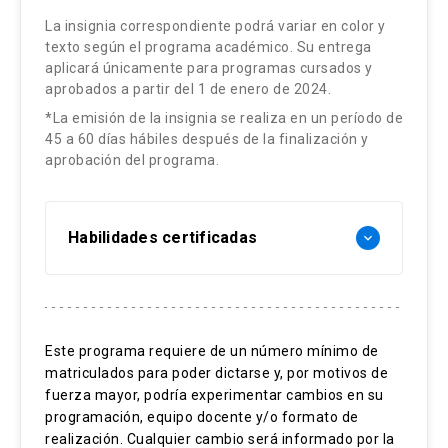
La insignia correspondiente podrá variar en color y
texto según el programa académico. Su entrega
aplicará únicamente para programas cursados y
aprobados a partir del 1 de enero de 2024.
*La emisión de la insignia se realiza en un período de
45 a 60 días hábiles después de la finalización y
aprobación del programa.
Habilidades certificadas
keyboard_arrow_down
Agricultura digital
Robótica agrícola
Este programa requiere de un número mínimo de
matriculados para poder dictarse y, por motivos de
Optimización de producción
fuerza mayor, podría experimentar cambios en su
Sistemas autónomos en el rubro
programación, equipo docente y/o formato de
realización. Cualquier cambio será informado por la
agropecuario