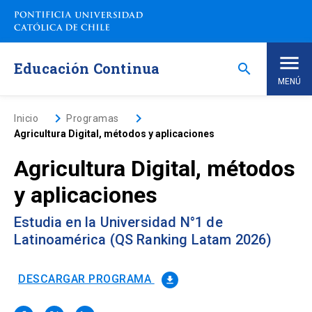
Saltar
a
contenido
principal
Educación Continua
search
MENÚ
Inicio
keyboard_arrow_right
keyboard_arrow_right
Inicio
Programas
Agricultura Digital, métodos y aplicaciones
Nosotros
Agricultura Digital, métodos
y aplicaciones
Programas de Estudio
keyboard_arrow_down
Estudia en la Universidad N°1 de
Programas Corporativos
Latinoamérica (QS Ranking Latam 2026)
Noticias
DESCARGAR PROGRAMA
file_download