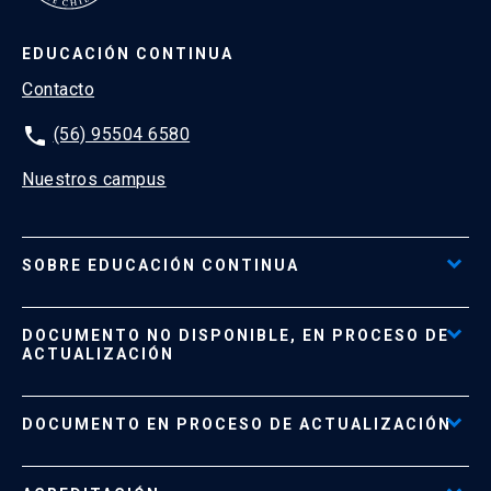
EDUCACIÓN CONTINUA
Contacto
phone
(56) 95504 6580
Nuestros campus
SOBRE EDUCACIÓN CONTINUA
Acceso al Portal de Pagos
DOCUMENTO NO DISPONIBLE, EN PROCESO DE
Formas de Pago
ACTUALIZACIÓN
Reglamentos
Políticas de Retiro, Devolución e Información Importante
Documento No Disponible
file_download
DOCUMENTO EN PROCESO DE ACTUALIZACIÓN
Beneficios para Alumnos de Diplomados
Programas Corporativos