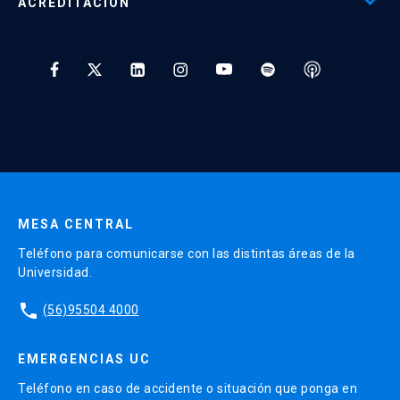
ACREDITACIÓN
Preguntas Frecuentes
Tratamiento y Protección de Datos UC
* Al ingresar tu e-mail aceptas recibir información de Educación
Continua UC y actividades relacionadas.
Enviar datos
MESA CENTRAL
Teléfono para comunicarse con las distintas áreas de la
Universidad.
phone
(56)95504 4000
EMERGENCIAS UC
Teléfono en caso de accidente o situación que ponga en