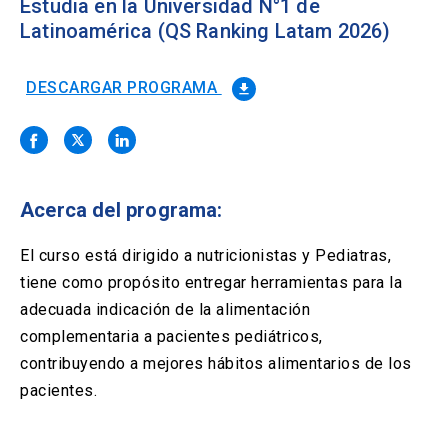
Solicitud Certificados
Estudia en la Universidad N°1 de
(El
keyboard_arrow_right
enlace
Latinoamérica (QS Ranking Latam 2026)
se
Portal Empresas
(El
keyboard_arrow_right
abre
enlace
en
DESCARGAR PROGRAMA
file_download
se
una
Pagos y Convenios
(El
keyboard_arrow_right
abre
nueva
enlace
en
pestaña)
se
una
ACCESOS UC
abre
nueva
en
pestaña)
Acerca del programa:
Biblioteca
Mi Portal UC
launch
launch
una
(El
(El
nueva
enlace
enlace
El curso está dirigido a nutricionistas y Pediatras,
pestaña)
se
se
Correo
launch
(El
abre
abre
tiene como propósito entregar herramientas para la
enlace
en
en
adecuada indicación de la alimentación
se
una
una
abre
nueva
nueva
complementaria a pacientes pediátricos,
en
pestaña)
pestaña)
contribuyendo a mejores hábitos alimentarios de los
una
nueva
pacientes.
pestaña)