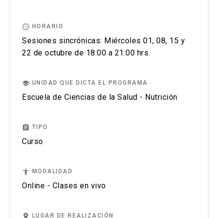
enseñanza-aprendizaje.
No se tramitarán postulaciones incompletas.
access_time
HORARIO
Puedes revisar aquí más información importante
Sesiones sincrónicas: Miércoles 01, 08, 15 y
sobre el proceso de admisión y matrícula
22 de octubre de 18:00 a 21:00 hrs.
school
UNIDAD QUE DICTA EL PROGRAMA
Escuela de Ciencias de la Salud - Nutrición
assignment
TIPO
Curso
accessibility
MODALIDAD
Online - Clases en vivo
place
LUGAR DE REALIZACIÓN