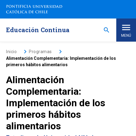
Saltar
a
contenido
principal
Educación Continua
search
MENÚ
Inicio
keyboard_arrow_right
keyboard_arrow_right
Inicio
Programas
Alimentación Complementaria: Implementación de los
primeros hábitos alimentarios
Nosotros
Alimentación
Programas de Estudio
keyboard_arrow_down
Complementaria:
Implementación de los
Programas Corporativos
primeros hábitos
Noticias
alimentarios