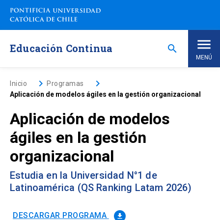
Saltar
a
contenido
principal
Educación Continua
search
MENÚ
Inicio
keyboard_arrow_right
keyboard_arrow_right
Inicio
Programas
Aplicación de modelos ágiles en la gestión organizacional
Nosotros
Aplicación de modelos
ágiles en la gestión
Programas de Estudio
keyboard_arrow_down
organizacional
Programas Corporativos
Estudia en la Universidad N°1 de
Latinoamérica (QS Ranking Latam 2026)
Noticias
DESCARGAR PROGRAMA
file_download