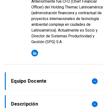
Anteriormente fue CFO (Chief Financial
Officer) del Holding Themac Latinoamérica
(administración financiera y contractual de
proyectos internacionales de tecnología
ambiental compleja en ciudades de
Latinoamérica). Actualmente es Socio y
Director de Sistemas Productividad y
Gestión (SPG) S.A.
Equipo Docente
keyboard_arrow_down
Belisario Martinic
Descripción
keyboard_arrow_down