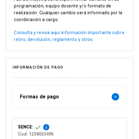
programación, equipo docente y/o formato de
realización. Cualquier cambio será informado por la
coordinación a cargo.
Consulta y revisa aquí información importante sobre
retiro, devolución, reglamento y otros.
INFORMACIÓN DE PAGO
Formas de pago
keyboard_arrow_down
Forma de pago Chile:
check
info
SENCE:
- Web pay: Tarjeta de crédito hasta 3 cuotas
Cod: 1238033495
sin interés y Tarjeta de débito-redcompra en 1