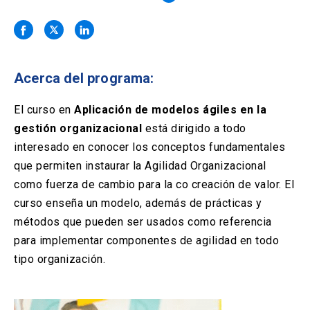
Solicitud Certificados
(El
keyboard_arrow_right
enlace
se
Portal Empresas
(El
keyboard_arrow_right
abre
enlace
en
se
una
Pagos y Convenios
(El
keyboard_arrow_right
Acerca del programa:
abre
nueva
enlace
en
pestaña)
se
El curso en
Aplicación de modelos ágiles en la
una
ACCESOS UC
abre
nueva
gestión organizacional
está dirigido a todo
en
pestaña)
Biblioteca
Mi Portal UC
interesado en conocer los conceptos fundamentales
launch
launch
una
(El
(El
nueva
que permiten instaurar la Agilidad Organizacional
enlace
enlace
pestaña)
se
se
Correo
launch
como fuerza de cambio para la co creación de valor. El
(El
abre
abre
enlace
curso enseña un modelo, además de prácticas y
en
en
se
una
una
métodos que pueden ser usados como referencia
abre
nueva
nueva
para implementar componentes de agilidad en todo
en
pestaña)
pestaña)
una
tipo organización.
nueva
pestaña)