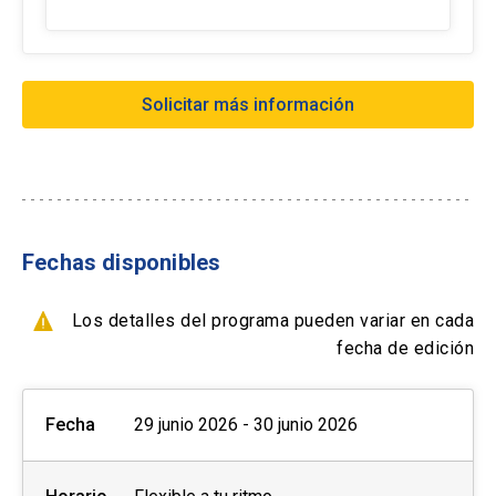
cuota
- Transferencia Bancaria:
Solicitar más información
Formas de pago extranjero:
- Tarjetas de créditos a través de webpay
- Transferencia Bancaria
- Paypal
Fechas disponibles
Formas de pago por empresas:
Los detalles del programa pueden variar en cada
- Con ficha de inscripción y Orden de compra
fecha de edición
Fecha
29 junio 2026 - 30 junio 2026