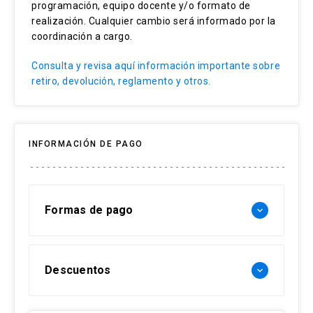
Apraxia del Habla Infantil
programación, equipo docente y/o formato de
realización. Cualquier cambio será informado por la
Evaluación dinámica del habla
coordinación a cargo.
Aprendizaje motor y AHÍ
Consulta y revisa aquí información importante sobre
retiro, devolución, reglamento y otros.
INFORMACIÓN DE PAGO
Formas de pago
keyboard_arrow_down
Forma de pago Chile:
Descuentos
keyboard_arrow_down
- Web pay: Tarjeta de crédito hasta 3 cuotas
sin interés y Tarjeta de débito-redcompra en 1