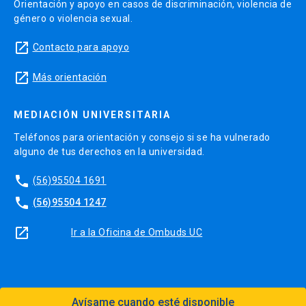
Orientación y apoyo en casos de discriminación, violencia de
género o violencia sexual.
launch
Contacto para apoyo
launch
Más orientación
MEDIACIÓN UNIVERSITARIA
Teléfonos para orientación y consejo si se ha vulnerado
alguno de tus derechos en la universidad.
phone
(56)95504 1691
phone
(56)95504 1247
launch
Ir a la Oficina de Ombuds UC
Avísame cuando esté disponible