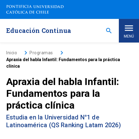
Saltar
a
contenido
principal
Educación Continua
search
MENÚ
Inicio
keyboard_arrow_right
keyboard_arrow_right
Inicio
Programas
Apraxia del habla Infantil: Fundamentos para la práctica
clínica
Nosotros
Apraxia del habla Infantil:
Programas de Estudio
keyboard_arrow_down
Fundamentos para la
práctica clínica
Programas Corporativos
Estudia en la Universidad N°1 de
Noticias
Latinoamérica (QS Ranking Latam 2026)