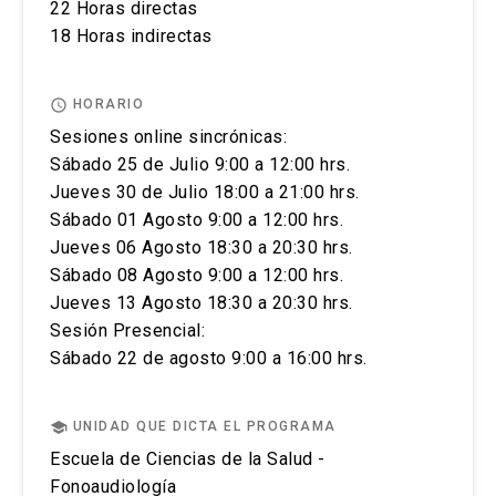
22 Horas directas
completo de la actividad para estar matriculado.
18 Horas indirectas
No se tramitarán postulaciones incompletas.
access_time
HORARIO
Puedes revisar aquí más información
Sesiones online sincrónicas:
importante sobre el proceso de admisión y
Sábado 25 de Julio 9:00 a 12:00 hrs.
matrícula
.
Jueves 30 de Julio 18:00 a 21:00 hrs.
Sábado 01 Agosto 9:00 a 12:00 hrs.
Jueves 06 Agosto 18:30 a 20:30 hrs.
Sábado 08 Agosto 9:00 a 12:00 hrs.
Jueves 13 Agosto 18:30 a 20:30 hrs.
Sesión Presencial:
Sábado 22 de agosto 9:00 a 16:00 hrs.
school
UNIDAD QUE DICTA EL PROGRAMA
Escuela de Ciencias de la Salud -
Fonoaudiología