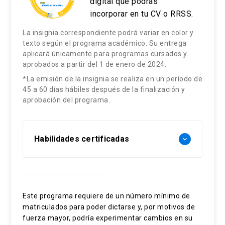
digital que podrás
incorporar en tu CV o RRSS.
La insignia correspondiente podrá variar en color y
texto según el programa académico. Su entrega
aplicará únicamente para programas cursados y
aprobados a partir del 1 de enero de 2024.
*La emisión de la insignia se realiza en un período de
45 a 60 días hábiles después de la finalización y
aprobación del programa.
Habilidades certificadas
keyboard_arrow_down
Fundamentos de la Apraxia
Identificación y evaluación
Este programa requiere de un número mínimo de
matriculados para poder dictarse y, por motivos de
Desarrollo del habla
fuerza mayor, podría experimentar cambios en su