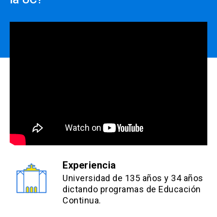
info
Los descuentos NO son
acumulables y deben ser
efectuados PREVIO AL PAGO,
close
no se realizará devolución de
dinero.
Experiencia
Universidad de 135 años y 34 años
dictando programas de Educación
Continua.