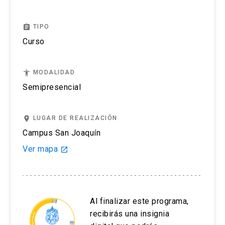
assignment
TIPO
Curso
accessibility
MODALIDAD
Semipresencial
place
LUGAR DE REALIZACIÓN
Campus San Joaquín
Ver mapa
launch
Al finalizar este programa,
recibirás una insignia