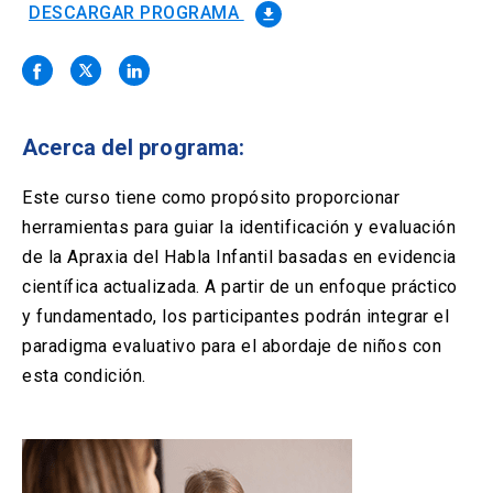
Solicitud Certificados
(El
keyboard_arrow_right
DESCARGAR PROGRAMA
file_download
enlace
se
Portal Empresas
(El
keyboard_arrow_right
abre
enlace
en
se
una
Pagos y Convenios
(El
keyboard_arrow_right
abre
nueva
enlace
Acerca del programa:
en
pestaña)
se
una
ACCESOS UC
abre
Este curso tiene como propósito proporcionar
nueva
en
pestaña)
herramientas para guiar la identificación y evaluación
Biblioteca
Mi Portal UC
launch
launch
una
(El
(El
de la Apraxia del Habla Infantil basadas en evidencia
nueva
enlace
enlace
pestaña)
se
se
científica actualizada. A partir de un enfoque práctico
Correo
launch
(El
abre
abre
y fundamentado, los participantes podrán integrar el
enlace
en
en
se
paradigma evaluativo para el abordaje de niños con
una
una
abre
nueva
nueva
esta condición.
en
pestaña)
pestaña)
una
nueva
pestaña)