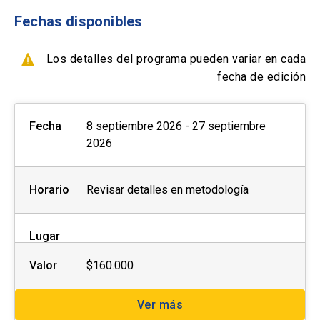
misma institución
Fechas disponibles
- Con ficha de inscripción y Orden de compra
Los detalles del programa pueden variar en cada
info
Los descuentos NO son
fecha de edición
acumulables y deben ser
efectuados PREVIO AL PAGO,
close
no se realizará devolución de
Fecha
8 septiembre 2026 - 27 septiembre
dinero.
2026
Horario
Revisar detalles en metodología
Lugar
Valor
$160.000
Ver más