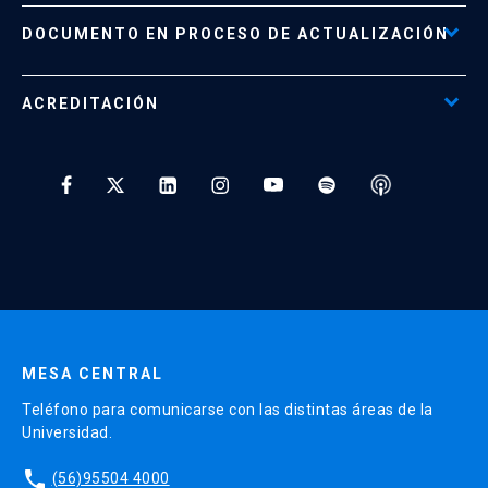
Políticas de Retiro, Devolución e Información Importante
Documento No Disponible
file_download
DOCUMENTO EN PROCESO DE ACTUALIZACIÓN
Beneficios para Alumnos de Diplomados
Programas Corporativos
ACREDITACIÓN
Preguntas Frecuentes
Tratamiento y Protección de Datos UC
* Al ingresar tu e-mail aceptas recibir información de Educación
Continua UC y actividades relacionadas.
Enviar datos
MESA CENTRAL
Teléfono para comunicarse con las distintas áreas de la
Universidad.
phone
(56)95504 4000