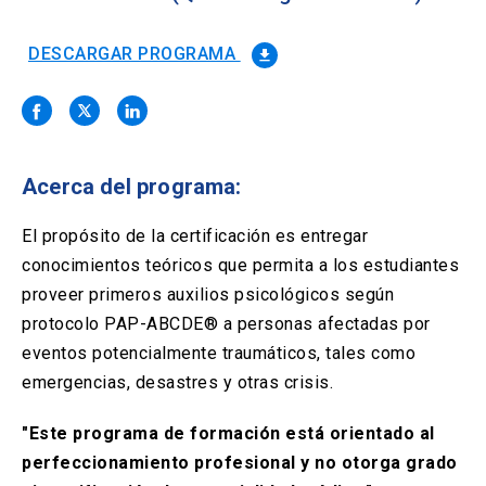
Solicitud Certificados
(El
keyboard_arrow_right
enlace
se
DESCARGAR PROGRAMA
file_download
Portal Empresas
(El
keyboard_arrow_right
abre
enlace
en
se
una
Pagos y Convenios
(El
keyboard_arrow_right
abre
nueva
enlace
en
pestaña)
se
una
Acerca del programa:
ACCESOS UC
abre
nueva
en
pestaña)
Biblioteca
Mi Portal UC
launch
launch
una
El propósito de la certificación es entregar
(El
(El
nueva
enlace
enlace
conocimientos teóricos que permita a los estudiantes
pestaña)
se
se
Correo
launch
proveer primeros auxilios psicológicos según
(El
abre
abre
enlace
en
en
protocolo PAP-ABCDE® a personas afectadas por
se
una
una
eventos potencialmente traumáticos, tales como
abre
nueva
nueva
en
emergencias, desastres y otras crisis.
pestaña)
pestaña)
una
nueva
"Este programa de formación está orientado al
pestaña)
perfeccionamiento profesional y no otorga grado