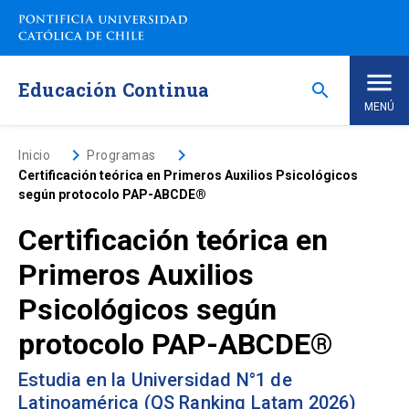
Saltar
a
contenido
principal
Educación Continua
search
MENÚ
Inicio
keyboard_arrow_right
keyboard_arrow_right
Inicio
Programas
Certificación teórica en Primeros Auxilios Psicológicos
según protocolo PAP-ABCDE®
Nosotros
Certificación teórica en
Programas de Estudio
keyboard_arrow_down
Primeros Auxilios
Psicológicos según
Programas Corporativos
protocolo PAP-ABCDE®
Noticias
Estudia en la Universidad N°1 de
Latinoamérica (QS Ranking Latam 2026)