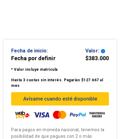
Fecha de inicio:
Valor:
info
Fecha por definir
$383.000
* Valor incluye matrícula
Hasta 3 cuotas sin interés. Pagarías $127.667 al
mes
Avísame cuando esté disponible
Para pagos en moneda nacional, tenemos la
posibilidad de que pagues con 2 o más