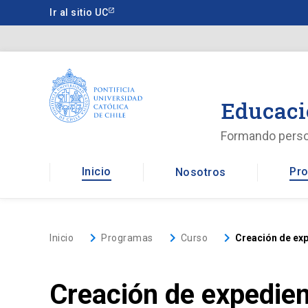
Saltar
Ir al sitio UC
a
contenido
principal
Educaci
Formando pers
Inicio
Pro
Nosotros
keyboard_arrow_right
keyboard_arrow_right
keyboard_arrow_right
Inicio
Programas
Curso
Creación de ex
Creación de expedien