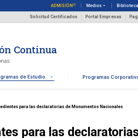
ADMISIÓN
Medios
arrow_drop_down
Bibliotec
Solicitud Certificados
Portal Empresas
Pag
ón Continua
onas
gramas de Estudio
Programas Corporativ
arrow_drop_down
pedientes para las declaratorias de Monumentos Nacionales
tes para las declarator