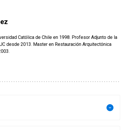
hez
iversidad Católica de Chile en 1998. Profesor Adjunto de la
 UC desde 2013. Master en Restauración Arquitectónica
2003.
keyboard_arrow_down