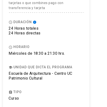
tarjetas o que combines pago con
transferencia y tarjeta
DURACIÓN
access_time
info
24 Horas totales
24 Horas directas
HORARIO
access_time
Miércoles de 18:30 a 21:30 hrs.
UNIDAD QUE DICTA EL PROGRAMA
school
Escuela de Arquitectura - Centro UC
Patrimonio Cultural
TIPO
assignment
Curso