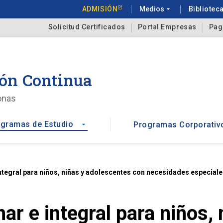
ADMISIÓN
Medios
arrow_drop_down
Bibliotec
Solicitud Certificados
Portal Empresas
Pag
ón Continua
onas
gramas de Estudio
Programas Corporativ
arrow_drop_down
integral para niños, niñas y adolescentes con necesidades especiale
nar e integral para niños,