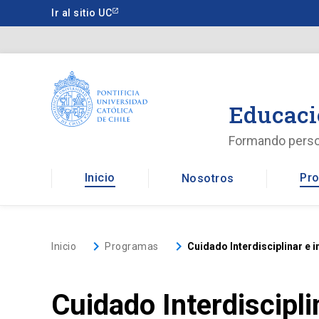
Saltar
Ir al sitio UC
a
contenido
principal
Educaci
Formando pers
Inicio
Pro
Nosotros
keyboard_arrow_right
keyboard_arrow_right
Inicio
Programas
Cuidado Interdisciplinar e 
Cuidado Interdiscipli