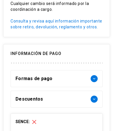
Cualquier cambio será informado por la
coordinación a cargo.
Consulta y revisa aquí información importante
sobre retiro, devolución, reglamento y otros.
INFORMACIÓN DE PAGO
Formas de pago
keyboard_arrow_down
Forma de pago Chile:
Descuentos
keyboard_arrow_down
- Web pay: Tarjeta de crédito hasta 3
cuotas sin interés y Tarjeta de débito-
30% Funcionarios UC
close
SENCE:
redcompra en 1 cuota
30% Funcionario Red de salud UC
- Transferencia Bancaria: