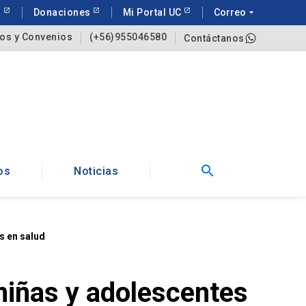
a
Donaciones
Mi Portal UC
Correo
arrow_drop_down
os y Convenios
(+56)955046580
Contáctanos
search
os
Noticias
s en salud
 niñas y adolescentes