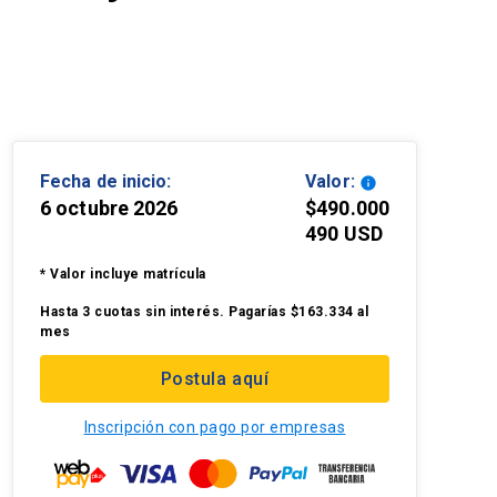
Fecha de inicio:
Valor:
info
6 octubre 2026
$490.000
490 USD
* Valor incluye matrícula
Hasta 3 cuotas sin interés. Pagarías $163.334 al
mes
Postula aquí
Inscripción con pago por empresas