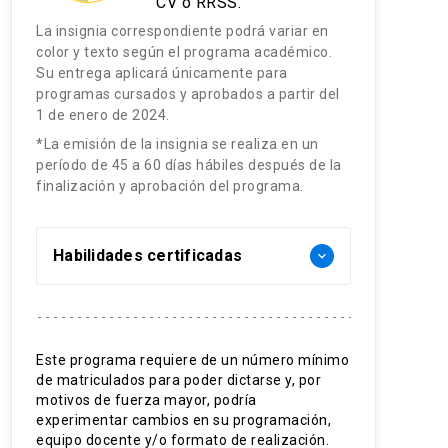
CV o RRSS.
La insignia correspondiente podrá variar en
color y texto según el programa académico.
Su entrega aplicará únicamente para
programas cursados y aprobados a partir del
1 de enero de 2024.
*La emisión de la insignia se realiza en un
período de 45 a 60 días hábiles después de la
finalización y aprobación del programa.
Habilidades certificadas
keyboard_arrow_down
Cuidado integral de NANEAS
Trabajo interdisciplinar e
Este programa requiere de un número mínimo
de matriculados para poder dictarse y, por
interprofesional
motivos de fuerza mayor, podría
Trabajo en red
experimentar cambios en su programación,
equipo docente y/o formato de realización.