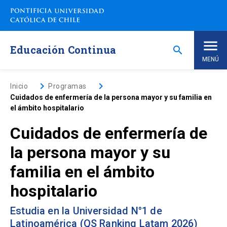
Saltar
a
contenido
principal
Educación Continua
search
MENÚ
Inicio
keyboard_arrow_right
keyboard_arrow_right
Inicio
Programas
Cuidados de enfermería de la persona mayor y su familia en
el ámbito hospitalario
Nosotros
Cuidados de enfermería de
Programas de Estudio
keyboard_arrow_down
la persona mayor y su
familia en el ámbito
Programas Corporativos
hospitalario
Noticias
Estudia en la Universidad N°1 de
Latinoamérica (QS Ranking Latam 2026)