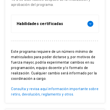
aprobación del programa.
Habilidades certificadas
keyboard_arrow_down
Envejecimiento activo
Valoración geriátrica integral
Este programa requiere de un número mínimo de
Cuidados en personas mayores
matriculados para poder dictarse y, por motivos de
Promoción de la funcionalidad
fuerza mayor, podría experimentar cambios en su
Hospitalización en personas mayores
programación, equipo docente y/o formato de
realización. Cualquier cambio será informado por la
coordinación a cargo.
Consulta y revisa aquí información importante sobre
retiro, devolución, reglamento y otros.