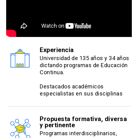
respaldo para aplicar descuento
info
Los descuentos NO son
acumulables y deben ser
efectuados PREVIO AL PAGO,
close
Experiencia
no se realizará devolución de
Universidad de 135 años y 34 años
dinero.
dictando programas de Educación
Continua.
Destacados académicos
especialistas en sus disciplinas
Propuesta formativa, diversa
y pertinente
Programas interdisciplinarios,