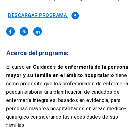
Solicitud Certificados
(El
keyboard_arrow_right
enlace
se
DESCARGAR PROGRAMA
file_download
Portal Empresas
(El
keyboard_arrow_right
abre
enlace
en
se
una
Pagos y Convenios
(El
keyboard_arrow_right
abre
nueva
enlace
en
pestaña)
se
una
Acerca del programa:
ACCESOS UC
abre
nueva
en
pestaña)
Biblioteca
Mi Portal UC
launch
launch
una
El curso en
Cuidados de enfermería de la persona
(El
(El
nueva
enlace
enlace
mayor y su familia en el ámbito hospitalario
tiene
pestaña)
se
se
Correo
launch
como propósito que los profesionales de enfermería
(El
abre
abre
enlace
en
en
puedan elaborar una planificación de cuidados de
se
una
una
enfermería integrales, basados en evidencia, para
abre
nueva
nueva
en
personas mayores hospitalizados en áreas médico-
pestaña)
pestaña)
una
quirúrgico considerando las necesidades de sus
nueva
pestaña)
familias.