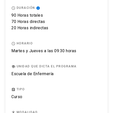
completo de la actividad para estar matriculado.
access_time
info
DURACIÓN
No se tramitarán postulaciones incompletas.
90 Horas totales
70 Horas directas
Puedes revisar aquí más información importante
20 Horas indirectas
sobre el proceso de admisión y matrícula.
access_time
HORARIO
Martes y Jueves a las 09:30 horas
school
UNIDAD QUE DICTA EL PROGRAMA
Escuela de Enfermería
assignment
TIPO
Curso
accessibility
MODALIDAD