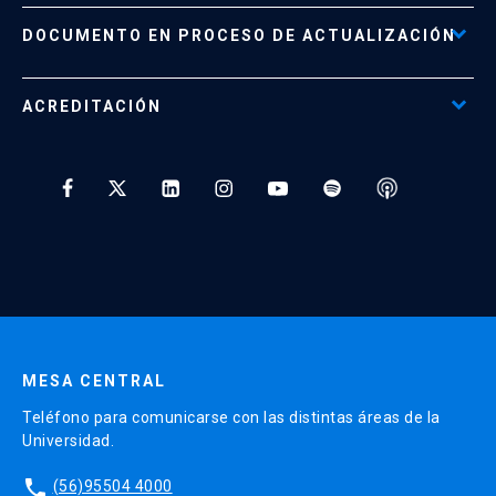
Políticas de Retiro, Devolución e Información Importante
Documento No Disponible
file_download
DOCUMENTO EN PROCESO DE ACTUALIZACIÓN
Beneficios para Alumnos de Diplomados
Programas Corporativos
ACREDITACIÓN
Preguntas Frecuentes
Tratamiento y Protección de Datos UC
* Al ingresar tu e-mail aceptas recibir información de Educación
Continua UC y actividades relacionadas.
Enviar datos
MESA CENTRAL
Teléfono para comunicarse con las distintas áreas de la
Universidad.
phone
(56)95504 4000