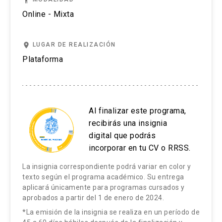
accessibility
adolescente con necesidad de TPH en todas
infusión de precursores hematopoyéticos.
Online - Mixta
sus etapas; gestión, administración y
Cuidados de enfermería integral del infante o
acreditación en instituciones de salud.
adolescente trasplantado.
place
LUGAR DE REALIZACIÓN
Terapia inmunosupresora y su relevancia.
Plataforma
Exámenes de seguimiento intra TPH y signos
de prendimiento medular.
Intervención de enfermería en la prevención y
Al finalizar este programa,
control de las complicaciones agudas: EICH
recibirás una insignia
agudo, Cistitis hemorrágica, Enfermedad Veno-
digital que podrás
Oclusiva, Mucositis, Dolor, náuseas/vómitos,
incorporar en tu CV o RRSS.
transfusiones.
La insignia correspondiente podrá variar en color y
texto según el programa académico. Su entrega
aplicará únicamente para programas cursados y
Unidad 3. Fase postrasplante y gestión del
aprobados a partir del 1 de enero de 2024.
cuidado: Cuidados de enfermería en:
*La emisión de la insignia se realiza en un período de
Requisitos al alta para el paciente TPH.