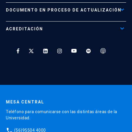
Políticas de Retiro, Devolución e Información Importante
Documento No Disponible
file_download
DOCUMENTO EN PROCESO DE ACTUALIZACIÓN
Beneficios para Alumnos de Diplomados
Programas Corporativos
ACREDITACIÓN
Preguntas Frecuentes
Tratamiento y Protección de Datos UC
* Al ingresar tu e-mail aceptas recibir información de Educación
Continua UC y actividades relacionadas.
Enviar datos
MESA CENTRAL
Teléfono para comunicarse con las distintas áreas de la
Universidad.
phone
(56)95504 4000