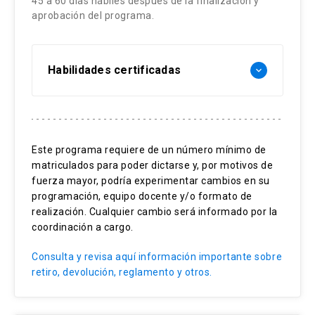
45 a 60 días hábiles después de la finalización y
Seguimiento del infante y adolescente
aprobación del programa.
trasplantado.
Intervención de enfermería en la prevención y
Habilidades certificadas
keyboard_arrow_down
control de las complicaciones tardías.
EICH crónico.
Cuidado enfermero avanzado
Rehabilitación, inmunorreconstitución y
Seguridad del paciente
reintegración del paciente luego del alta
Este programa requiere de un número mínimo de
hospitalaria.
matriculados para poder dictarse y, por motivos de
Educación terapéutica
fuerza mayor, podría experimentar cambios en su
Educación al alta y autocuidado durante el
Prevención de complicaciones
programación, equipo docente y/o formato de
seguimiento a largo plazo.
realización. Cualquier cambio será informado por la
Gestión del cuidado
coordinación a cargo.
Liderazgo y gestión de enfermería en
Pensamiento crítico
unidades de TPH: calidad, acreditación y
Consulta y revisa aquí información importante sobre
seguridad del paciente.
retiro, devolución, reglamento y otros.