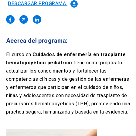
Solicitud Certificados
(El
keyboard_arrow_right
DESCARGAR PROGRAMA
file_download
enlace
se
Portal Empresas
(El
keyboard_arrow_right
abre
enlace
en
se
una
Pagos y Convenios
(El
keyboard_arrow_right
abre
nueva
enlace
Acerca del programa:
en
pestaña)
se
una
ACCESOS UC
abre
El curso en
Cuidados de enfermería en trasplante
nueva
en
pestaña)
hematopoyético pediátrico
tiene como propósito
Biblioteca
Mi Portal UC
launch
launch
una
(El
(El
actualizar los conocimientos y fortalecer las
nueva
enlace
enlace
pestaña)
se
se
competencias clínicas y de gestión de las enfermeras
Correo
launch
(El
abre
abre
y enfermeros que participan en el cuidado de niños,
enlace
en
en
se
niñas y adolescentes con necesidad de trasplante de
una
una
abre
nueva
nueva
precursores hematopoyéticos (TPH), promoviendo una
en
pestaña)
pestaña)
una
práctica segura, humanizada y basada en la evidencia.
nueva
pestaña)