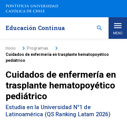
Saltar
a
contenido
principal
Educación Continua
search
MENÚ
Inicio
keyboard_arrow_right
keyboard_arrow_right
Inicio
Programas
Cuidados de enfermería en trasplante hematopoyético
pediátrico
Nosotros
Cuidados de enfermería en
Programas de Estudio
keyboard_arrow_down
trasplante hematopoyético
pediátrico
Programas Corporativos
Estudia en la Universidad N°1 de
Noticias
Latinoamérica (QS Ranking Latam 2026)