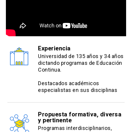
misma institución
**Se solicitará certificado o carta de
respaldo para aplicar descuento
info
Los descuentos NO son
Experiencia
acumulables y deben ser
Universidad de 135 años y 34 años
efectuados PREVIO AL PAGO,
close
dictando programas de Educación
no se realizará devolución de
Continua.
dinero.
Destacados académicos
especialistas en sus disciplinas
Propuesta formativa, diversa
y pertinente
Programas interdisciplinarios,