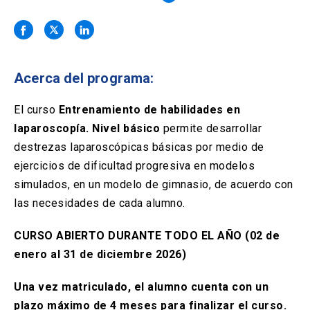
Solicitud Certificados
(El
keyboard_arrow_right
enlace
se
Portal Empresas
(El
keyboard_arrow_right
abre
enlace
en
se
una
Pagos y Convenios
(El
keyboard_arrow_right
Acerca del programa:
abre
nueva
enlace
en
pestaña)
se
El curso
Entrenamiento de habilidades en
una
ACCESOS UC
abre
nueva
laparoscopía. Nivel básico
permite desarrollar
en
pestaña)
Biblioteca
Mi Portal UC
destrezas laparoscópicas básicas por medio de
launch
launch
una
(El
(El
nueva
ejercicios de dificultad progresiva en modelos
enlace
enlace
pestaña)
se
se
Correo
launch
simulados, en un modelo de gimnasio, de acuerdo con
(El
abre
abre
enlace
las necesidades de cada alumno.
en
en
se
una
una
abre
nueva
nueva
CURSO ABIERTO DURANTE TODO EL AÑO (02 de
en
pestaña)
pestaña)
una
enero al 31 de diciembre 2026)
nueva
pestaña)
Una vez matriculado, el alumno cuenta con un
plazo máximo de 4 meses para finalizar el curso.