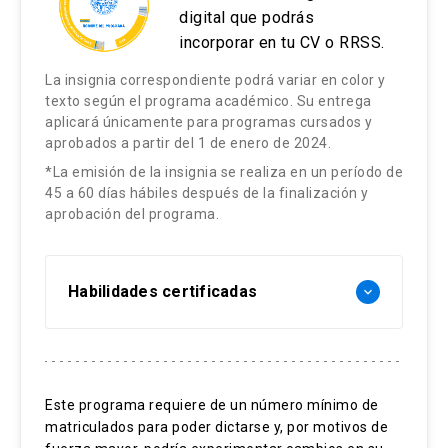
digital que podrás
incorporar en tu CV o RRSS.
La insignia correspondiente podrá variar en color y
texto según el programa académico. Su entrega
aplicará únicamente para programas cursados y
aprobados a partir del 1 de enero de 2024.
*La emisión de la insignia se realiza en un período de
45 a 60 días hábiles después de la finalización y
aprobación del programa.
Habilidades certificadas
keyboard_arrow_down
Cirugía laparoscópica
Manejo de instrumental laparoscópico
Este programa requiere de un número mínimo de
Práctica en modelos simulados
matriculados para poder dictarse y, por motivos de
Teoría en cirugía laparoscópica