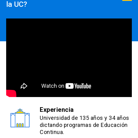
close
la UC?
no se realizará devolución de
dinero.
Experiencia
Universidad de 135 años y 34 años
dictando programas de Educación
Continua.