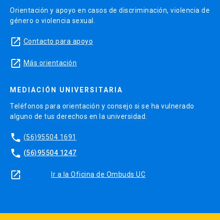
Orientación y apoyo en casos de discriminación, violencia de
género o violencia sexual.
launch
Contacto para apoyo
launch
Más orientación
MEDIACIÓN UNIVERSITARIA
Teléfonos para orientación y consejo si se ha vulnerado
alguno de tus derechos en la universidad.
phone
(56)95504 1691
phone
(56)95504 1247
launch
Ir a la Oficina de Ombuds UC