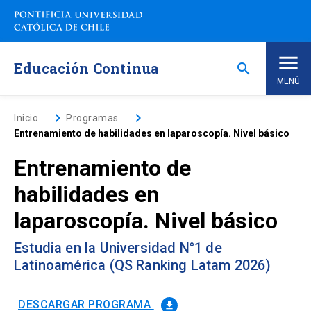
Saltar
a
contenido
principal
Educación Continua
search
MENÚ
Inicio
keyboard_arrow_right
keyboard_arrow_right
Inicio
Programas
Entrenamiento de habilidades en laparoscopía. Nivel básico
Nosotros
Entrenamiento de
habilidades en
Programas de Estudio
keyboard_arrow_down
laparoscopía. Nivel básico
Programas Corporativos
Estudia en la Universidad N°1 de
Latinoamérica (QS Ranking Latam 2026)
Noticias
DESCARGAR PROGRAMA
file_download