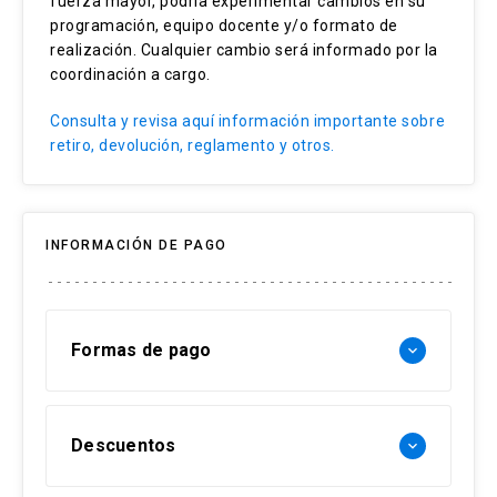
fuerza mayor, podría experimentar cambios en su
programación, equipo docente y/o formato de
realización. Cualquier cambio será informado por la
coordinación a cargo.
Consulta y revisa aquí información importante sobre
retiro, devolución, reglamento y otros.
INFORMACIÓN DE PAGO
Formas de pago
keyboard_arrow_down
Forma de pago Chile:
Descuentos
keyboard_arrow_down
- Web pay: Tarjeta de crédito hasta 3 cuotas