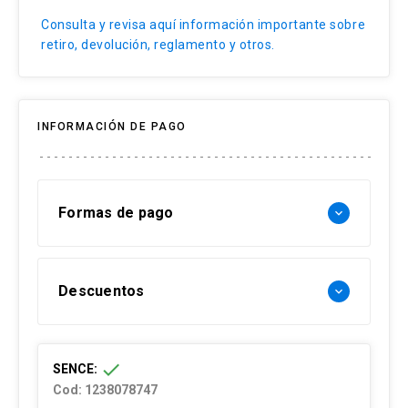
Consulta y revisa aquí información importante sobre
retiro, devolución, reglamento y otros.
INFORMACIÓN DE PAGO
Formas de pago
keyboard_arrow_down
Forma de pago Chile:
Descuentos
keyboard_arrow_down
- Web pay: Tarjeta de crédito hasta 3 cuotas
sin interés y Tarjeta de débito-redcompra en 1
30% Funcionarios UC
cuota
check
SENCE:
- Transferencia Bancaria:
15% Alumni UC
Cod: 1238078747