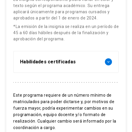
texto según el programa académico. Su entrega
aplicará únicamente para programas cursados y
aprobados a partir del 1 de enero de 2024.
*La emisión de la insignia se realiza en un período de
45 a 60 días hábiles después de la finalización y
aprobación del programa.
Habilidades certificadas
keyboard_arrow_down
Manejo de hojas de cálculo
Formulación de funciones básicas
Este programa requiere de un número mínimo de
matriculados para poder dictarse y, por motivos de
Análisis de datos simples
fuerza mayor, podría experimentar cambios en su
Formato de celdas y gráficos
programación, equipo docente y/o formato de
realización. Cualquier cambio será informado por la
coordinación a cargo.