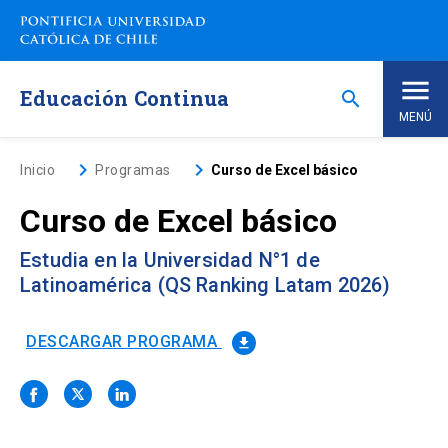
Saltar
a
contenido
principal
Educación Continua
search
MENÚ
Inicio
keyboard_arrow_right
keyboard_arrow_right
Inicio
Programas
Curso de Excel básico
Curso de Excel básico
Nosotros
Estudia en la Universidad N°1 de
Programas de Estudio
keyboard_arrow_down
Latinoamérica (QS Ranking Latam 2026)
Programas Corporativos
DESCARGAR PROGRAMA
file_download
Noticias