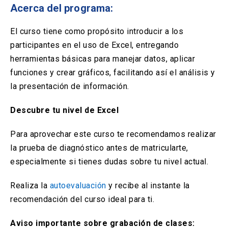
Solicitud Certificados
(El
keyboard_arrow_right
Acerca del programa:
enlace
se
Portal Empresas
(El
keyboard_arrow_right
El curso tiene como propósito introducir a los
abre
enlace
en
participantes en el uso de Excel, entregando
se
una
Pagos y Convenios
(El
keyboard_arrow_right
herramientas básicas para manejar datos, aplicar
abre
nueva
enlace
en
funciones y crear gráficos, facilitando así el análisis y
pestaña)
se
una
la presentación de información.
ACCESOS UC
abre
nueva
en
pestaña)
Biblioteca
Mi Portal UC
launch
launch
una
Descubre tu nivel de Excel
(El
(El
nueva
enlace
enlace
pestaña)
se
se
Correo
Para aprovechar este curso te recomendamos realizar
launch
(El
abre
abre
la prueba de diagnóstico antes de matricularte,
enlace
en
en
se
una
una
especialmente si tienes dudas sobre tu nivel actual.
abre
nueva
nueva
en
pestaña)
pestaña)
Realiza la
autoevaluación
y recibe al instante la
una
nueva
recomendación del curso ideal para ti.
pestaña)
Aviso importante sobre grabación de clases: