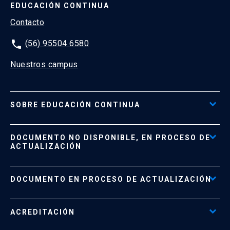
EDUCACIÓN CONTINUA
Contacto
phone
(56) 95504 6580
Nuestros campus
SOBRE EDUCACIÓN CONTINUA
Acceso al Portal de Pagos
DOCUMENTO NO DISPONIBLE, EN PROCESO DE
Formas de Pago
ACTUALIZACIÓN
Reglamentos
Políticas de Retiro, Devolución e Información Importante
Documento No Disponible
file_download
DOCUMENTO EN PROCESO DE ACTUALIZACIÓN
Beneficios para Alumnos de Diplomados
Programas Corporativos
ACREDITACIÓN
Preguntas Frecuentes