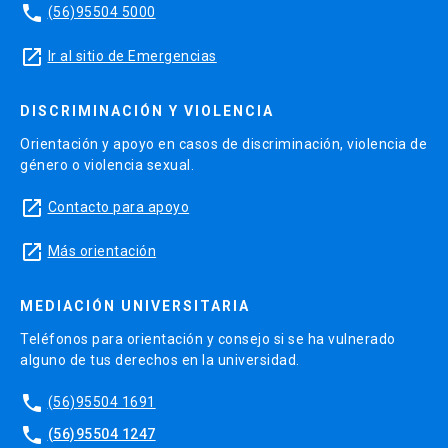
phone
(56)95504 5000
launch
Ir al sitio de Emergencias
DISCRIMINACIÓN Y VIOLENCIA
Orientación y apoyo en casos de discriminación, violencia de
género o violencia sexual.
launch
Contacto para apoyo
launch
Más orientación
MEDIACIÓN UNIVERSITARIA
Teléfonos para orientación y consejo si se ha vulnerado
alguno de tus derechos en la universidad.
phone
(56)95504 1691
phone
(56)95504 1247