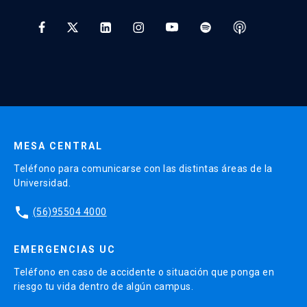
Tratamiento y Protección de Datos UC
* Al ingresar tu e-mail aceptas recibir información de Educación
Continua UC y actividades relacionadas.
Enviar datos
MESA CENTRAL
Teléfono para comunicarse con las distintas áreas de la
Universidad.
phone
(56)95504 4000
EMERGENCIAS UC
Teléfono en caso de accidente o situación que ponga en
riesgo tu vida dentro de algún campus.