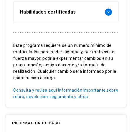
Habilidades certificadas
keyboard_arrow_down
Régimen jurídico de las aguas
Concesión marítima
Este programa requiere de un número mínimo de
matriculados para poder dictarse y, por motivos de
Requisitos ambientales de un proyecto de
fuerza mayor, podría experimentar cambios en su
desalinización
programación, equipo docente y/o formato de
realización. Cualquier cambio será informado por la
Procesos sectoriales
coordinación a cargo.
Aspectos contractuales y financieros de
un proyecto de desalinización
Consulta y revisa aquí información importante sobre
retiro, devolución, reglamento y otros.
INFORMACIÓN DE PAGO