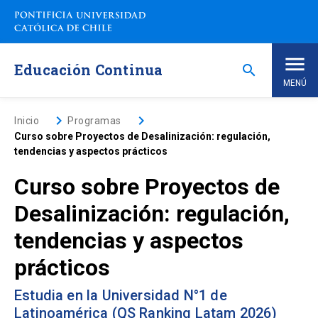
Saltar
a
contenido
principal
Educación Continua
search
MENÚ
Inicio
keyboard_arrow_right
keyboard_arrow_right
Inicio
Programas
Curso sobre Proyectos de Desalinización: regulación,
tendencias y aspectos prácticos
Nosotros
Curso sobre Proyectos de
Programas de Estudio
keyboard_arrow_down
Desalinización: regulación,
tendencias y aspectos
Programas Corporativos
prácticos
Noticias
Estudia en la Universidad N°1 de
Latinoamérica (QS Ranking Latam 2026)