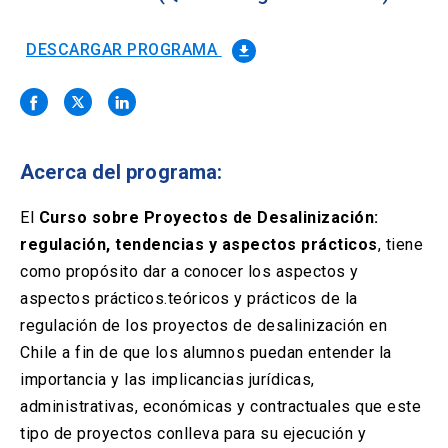
Solicitud Certificados
(El
keyboard_arrow_right
enlace
se
DESCARGAR PROGRAMA
file_download
Portal Empresas
(El
keyboard_arrow_right
abre
enlace
en
se
una
Pagos y Convenios
(El
keyboard_arrow_right
abre
nueva
enlace
en
pestaña)
se
una
Acerca del programa:
ACCESOS UC
abre
nueva
en
pestaña)
Biblioteca
Mi Portal UC
launch
launch
una
El
Curso sobre Proyectos de Desalinización:
(El
(El
nueva
enlace
enlace
regulación, tendencias y aspectos prácticos
, tiene
pestaña)
se
se
Correo
launch
como propósito dar a conocer los aspectos y
(El
abre
abre
enlace
en
en
aspectos prácticos.teóricos y prácticos de la
se
una
una
regulación de los proyectos de desalinización en
abre
nueva
nueva
en
Chile a fin de que los alumnos puedan entender la
pestaña)
pestaña)
una
importancia y las implicancias jurídicas,
nueva
pestaña)
administrativas, económicas y contractuales que este
tipo de proyectos conlleva para su ejecución y