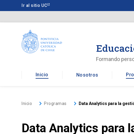
Saltar
Ir al sitio UC
a
contenido
principal
Educaci
Formando pers
Inicio
Pro
Nosotros
keyboard_arrow_right
keyboard_arrow_right
Inicio
Programas
Data Analytics para la gesti
Data Analytics para l