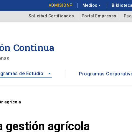
ADMISIÓN
Medios
arrow_drop_down
Bibliotec
Solicitud Certificados
Portal Empresas
Pag
ón Continua
onas
gramas de Estudio
Programas Corporativ
arrow_drop_down
ón agrícola
a gestión agrícola