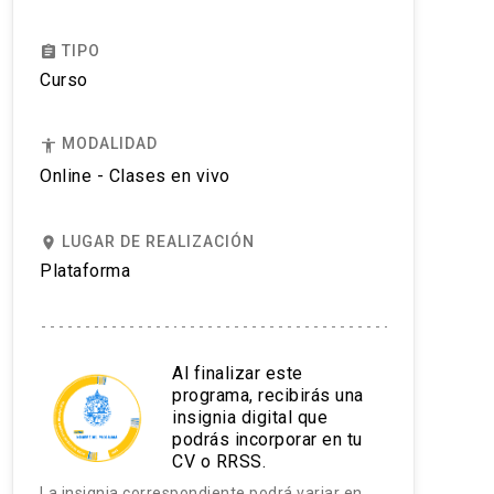
TIPO
assignment
Curso
MODALIDAD
accessibility
Online - Clases en vivo
LUGAR DE REALIZACIÓN
place
Plataforma
Al finalizar este
programa, recibirás una
insignia digital que
podrás incorporar en tu
CV o RRSS.
La insignia correspondiente podrá variar en