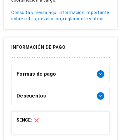
coordinación a cargo.
Consulta y revisa aquí información importante
sobre retiro, devolución, reglamento y otros.
INFORMACIÓN DE PAGO
Formas de pago
keyboard_arrow_down
Forma de pago Chile:
Descuentos
keyboard_arrow_down
- Web pay: Tarjeta de crédito hasta 3
cuotas sin interés y Tarjeta de débito-
30% Funcionarios UC
close
SENCE:
redcompra en 1 cuota
20% Socios con Membresía Alumni
- Transferencia Bancaria:
UC.