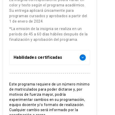
color y texto según el programa académico.
Su entrega aplicará únicamente para
programas cursados y aprobados a partir del
1 de enero de 2024.
*La emisión de la insignia se realiza en un
período de 45 a 60 días hábiles después de la
finalización y aprobación del programa.
Habilidades certificadas
keyboard_arrow_down
Data analytics.
Gestión de bases de datos.
Este programa requiere de un número mínimo
de matriculados para poder dictarse y, por
Estadísticas y probabilidades
motivos de fuerza mayor, podría
avanzadas.
experimentar cambios en su programación,
equipo docente y/o formato de realización.
Soluciones empresariales.
Cualquier cambio será informado por la