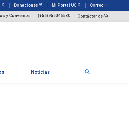
a
Donaciones
Mi Portal UC
Correo
arrow_drop_down
os y Convenios
(+56)955046580
Contáctanos
search
os
Noticias