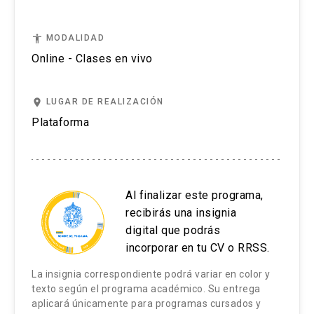
Narradores de fin de siglo I: Diamela Eltit
accessibility
MODALIDAD
Online - Clases en vivo
De escritura femenina a escritura de mujeres:
aspectos teóricos.
place
LUGAR DE REALIZACIÓN
Diamela Eltit: narradora, ensayista, académica y
Plataforma
parte del colectivo CADA.
Una poética en movimiento: su narrativa del siglo
XX al XXI.
Al finalizar este programa,
Archivos Eltit Rosenfeld.
recibirás una insignia
Lecturas: fragmentos de Por la Patria, Mano de
digital que podrás
obra y Fuerzas especiales.
incorporar en tu CV o RRSS.
La insignia correspondiente podrá variar en color y
Narradores de fin de siglo II: Roberto Bolaño
texto según el programa académico. Su entrega
aplicará únicamente para programas cursados y