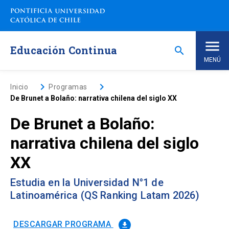
Saltar
a
contenido
principal
Educación Continua
search
MENÚ
Inicio
keyboard_arrow_right
keyboard_arrow_right
Inicio
Programas
De Brunet a Bolaño: narrativa chilena del siglo XX
Nosotros
De Brunet a Bolaño:
narrativa chilena del siglo
Programas de Estudio
keyboard_arrow_down
XX
Programas Corporativos
Estudia en la Universidad N°1 de
Latinoamérica (QS Ranking Latam 2026)
Noticias
DESCARGAR PROGRAMA
file_download