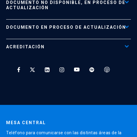
DOCUMENTO NO DISPONIBLE, EN PROCESO DE
Formas de Pago
ACTUALIZACIÓN
Reglamentos
Políticas de Retiro, Devolución e Información Importante
Documento No Disponible
file_download
DOCUMENTO EN PROCESO DE ACTUALIZACIÓN
Beneficios para Alumnos de Diplomados
Programas Corporativos
ACREDITACIÓN
Preguntas Frecuentes
Tratamiento y Protección de Datos UC
* Al ingresar tu e-mail aceptas recibir información de Educación
Continua UC y actividades relacionadas.
Enviar datos
MESA CENTRAL
Teléfono para comunicarse con las distintas áreas de la