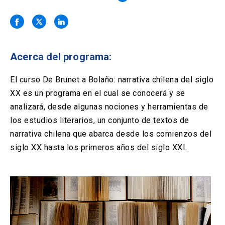
Solicitud Certificados
(El
keyboard_arrow_right
enlace
se
Portal Empresas
(El
keyboard_arrow_right
abre
enlace
en
se
una
Pagos y Convenios
(El
keyboard_arrow_right
Acerca del programa:
abre
nueva
enlace
en
pestaña)
se
El curso De Brunet a Bolaño: narrativa chilena del siglo
una
ACCESOS UC
abre
nueva
XX es un programa en el cual se conocerá y se
en
pestaña)
Biblioteca
Mi Portal UC
analizará, desde algunas nociones y herramientas de
launch
launch
una
(El
(El
nueva
los estudios literarios, un conjunto de textos de
enlace
enlace
pestaña)
se
se
Correo
launch
narrativa chilena que abarca desde los comienzos del
(El
abre
abre
enlace
siglo XX hasta los primeros años del siglo XXI.
en
en
se
una
una
abre
nueva
nueva
en
pestaña)
pestaña)
una
nueva
pestaña)