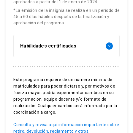
Roberto Bolaño: novela híbrida y novela de lo
aprobados a partir del 1 de enero de 2024.
abierto.
*La emisión de la insignia se realiza en un período de
45 a 60 días hábiles después de la finalización y
Territorios y sujetos en la narrativa de Roberto
aprobación del programa.
Bolaño.-Lecturas: fragmentos de Los detectives
salvajes, 2666 y Amuleto.
Habilidades certificadas
keyboard_arrow_down
Interpretar la narrativa chilena
contemporánea
Este programa requiere de un número mínimo de
Nociones generales sobre análisis crítico
matriculados para poder dictarse y, por motivos de
fuerza mayor, podría experimentar cambios en su
de textos narrativos
programación, equipo docente y/o formato de
Resignificación de obras literarias
realización. Cualquier cambio será informado por la
coordinación a cargo.
Consulta y revisa aquí información importante sobre
retiro, devolución, reglamento y otros.