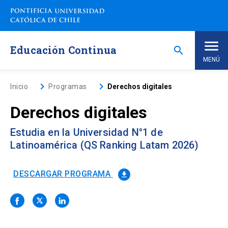
Saltar
a
contenido
principal
Educación Continua
search
MENÚ
Inicio
keyboard_arrow_right
keyboard_arrow_right
Inicio
Programas
Derechos digitales
Derechos digitales
Nosotros
Estudia en la Universidad N°1 de
Programas de Estudio
keyboard_arrow_down
Latinoamérica (QS Ranking Latam 2026)
Programas Corporativos
DESCARGAR PROGRAMA
file_download
Noticias