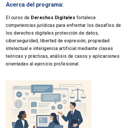
Solicitud Certificados
(El
keyboard_arrow_right
Acerca del programa:
enlace
se
Portal Empresas
(El
keyboard_arrow_right
El curso de
Derechos Digitales
fortalece
abre
enlace
en
competencias jurídicas para enfrentar los desafíos de
se
una
Pagos y Convenios
(El
keyboard_arrow_right
los derechos digitales protección de datos,
abre
nueva
enlace
en
ciberseguridad, libertad de expresión, propiedad
pestaña)
se
una
intelectual e inteligencia artificial mediante clases
ACCESOS UC
abre
nueva
en
teóricas y prácticas, análisis de casos y aplicaciones
pestaña)
Biblioteca
Mi Portal UC
launch
launch
una
(El
(El
orientadas al ejercicio profesional.
nueva
enlace
enlace
pestaña)
se
se
Correo
launch
(El
abre
abre
enlace
en
en
se
una
una
abre
nueva
nueva
en
pestaña)
pestaña)
una
nueva
pestaña)