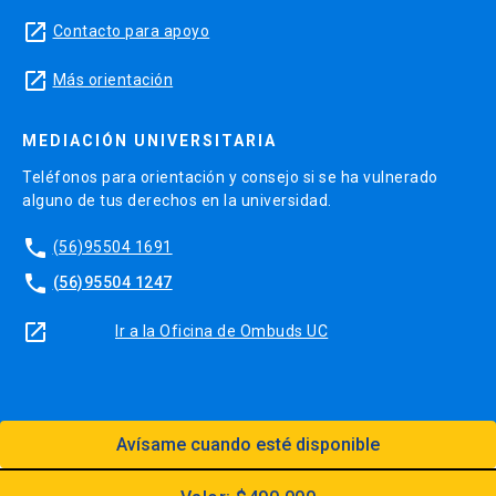
launch
Contacto para apoyo
launch
Más orientación
MEDIACIÓN UNIVERSITARIA
Teléfonos para orientación y consejo si se ha vulnerado
alguno de tus derechos en la universidad.
phone
(56)95504 1691
phone
(56)95504 1247
launch
Ir a la Oficina de Ombuds UC
Avísame cuando esté disponible
Diseño:
Dirección Digital, Prorrectoría
Utilizando el
Kit Digital UC