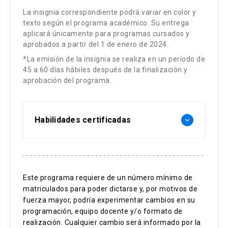
incitación al odio).
La insignia correspondiente podrá variar en color y
texto según el programa académico. Su entrega
Responsabilidad de plataformas por
aplicará únicamente para programas cursados y
contenidos de terceros.
aprobados a partir del 1 de enero de 2024.
Derecho al olvido.
*La emisión de la insignia se realiza en un período de
45 a 60 días hábiles después de la finalización y
Derecho a la neutralidad de Internet. Libertad
aprobación del programa.
de Expresión y Libertad de Información.
Derecho a la participación ciudadana por
medios digitales.
Habilidades certificadas
keyboard_arrow_down
Derecho a la educación digital. Derechos
digitales de la ciudadanía en sus relaciones
Entornos digitales
con las Administraciones públicas.
Derechos digitales
Este programa requiere de un número mínimo de
matriculados para poder dictarse y, por motivos de
Propiedad intelectual y entornos digitales
Ciberseguridad
fuerza mayor, podría experimentar cambios en su
Derechos de autor en medios digitales.
programación, equipo docente y/o formato de
Licencias abiertas (Creative Commons).
realización. Cualquier cambio será informado por la