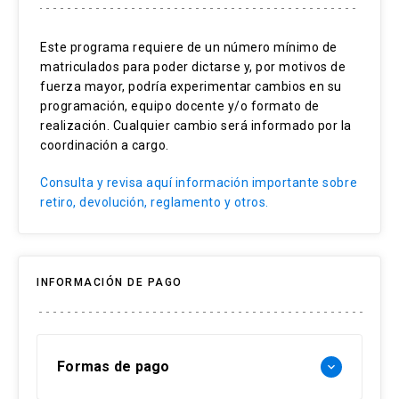
Habilidades para la intervención social
Habilidades de análisis crítico y propositivo
Este programa requiere de un número mínimo de
Habilidades de sistematicidad y rigurosidad
matriculados para poder dictarse y, por motivos de
Habilidades transversales
fuerza mayor, podría experimentar cambios en su
Conocimientos de aspectos metodológicos
programación, equipo docente y/o formato de
del diagnóstico
realización. Cualquier cambio será informado por la
Conocimientos de estrategias y técnicas de
coordinación a cargo.
levantamiento de información
Conocimientos de herramientas de análisis
Consulta y revisa aquí información importante sobre
de información
retiro, devolución, reglamento y otros.
INFORMACIÓN DE PAGO
Formas de pago
keyboard_arrow_down