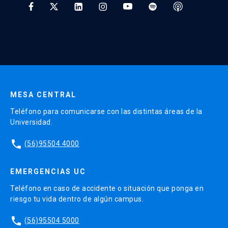
* Al ingresar tu e-mail aceptas recibir información de Educación
Continua UC y actividades relacionadas.
Enviar datos
MESA CENTRAL
Teléfono para comunicarse con las distintas áreas de la
Universidad.
phone
(56)95504 4000
EMERGENCIAS UC
Teléfono en caso de accidente o situación que ponga en
riesgo tu vida dentro de algún campus.
phone
(56)95504 5000