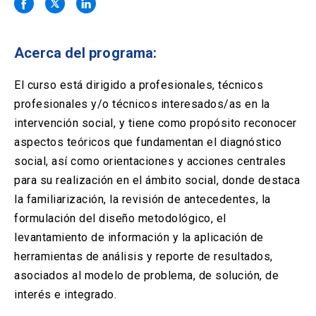
Solicitud Certificados
(El
keyboard_arrow_right
enlace
se
Portal Empresas
(El
keyboard_arrow_right
abre
Acerca del programa:
enlace
en
se
una
Pagos y Convenios
(El
keyboard_arrow_right
abre
El curso está dirigido a profesionales, técnicos
nueva
enlace
en
profesionales y/o técnicos interesados/as en la
pestaña)
se
una
ACCESOS UC
abre
intervención social, y tiene como propósito reconocer
nueva
en
aspectos teóricos que fundamentan el diagnóstico
pestaña)
Biblioteca
Mi Portal UC
launch
launch
una
(El
(El
social, así como orientaciones y acciones centrales
nueva
enlace
enlace
para su realización en el ámbito social, donde destaca
pestaña)
se
se
Correo
launch
(El
abre
abre
la familiarización, la revisión de antecedentes, la
enlace
en
en
formulación del diseño metodológico, el
se
una
una
abre
nueva
nueva
levantamiento de información y la aplicación de
en
pestaña)
pestaña)
herramientas de análisis y reporte de resultados,
una
nueva
asociados al modelo de problema, de solución, de
pestaña)
interés e integrado.