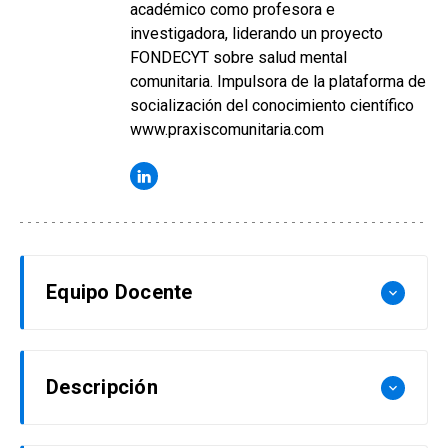
académico como profesora e
investigadora, liderando un proyecto
FONDECYT sobre salud mental
comunitaria. Impulsora de la plataforma de
socialización del conocimiento científico
www.praxiscomunitaria.com
Equipo Docente
keyboard_arrow_down
Marianne Daher
Descripción
keyboard_arrow_down
Doctora en Psicología y Magíster en Psicología
Social Comunitaria UC. Profesora Asistente de la