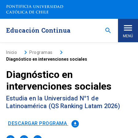
Saltar
a
contenido
principal
Educación Continua
search
MENÚ
Inicio
keyboard_arrow_right
keyboard_arrow_right
Inicio
Programas
Diagnóstico en intervenciones sociales
Nosotros
Diagnóstico en
intervenciones sociales
Programas de Estudio
keyboard_arrow_down
Estudia en la Universidad N°1 de
Programas Corporativos
Latinoamérica (QS Ranking Latam 2026)
Noticias
DESCARGAR PROGRAMA
file_download