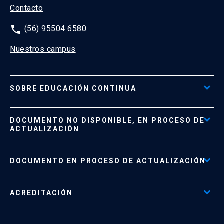
Contacto
phone
(56) 95504 6580
Nuestros campus
SOBRE EDUCACIÓN CONTINUA
Acceso al Portal de Pagos
DOCUMENTO NO DISPONIBLE, EN PROCESO DE
Formas de Pago
ACTUALIZACIÓN
Reglamentos
Políticas de Retiro, Devolución e Información Importante
Documento No Disponible
file_download
DOCUMENTO EN PROCESO DE ACTUALIZACIÓN
Beneficios para Alumnos de Diplomados
Programas Corporativos
ACREDITACIÓN
Preguntas Frecuentes
Tratamiento y Protección de Datos UC