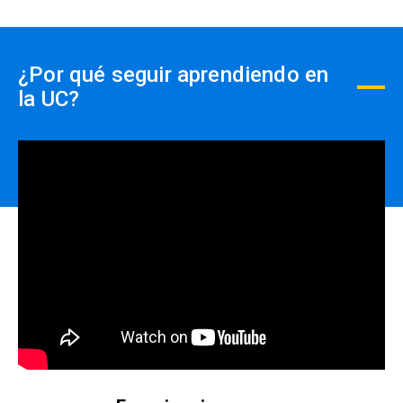
efectuados PREVIO AL PAGO,
close
no se realizará devolución de
dinero.
¿Por qué seguir aprendiendo en
la UC?