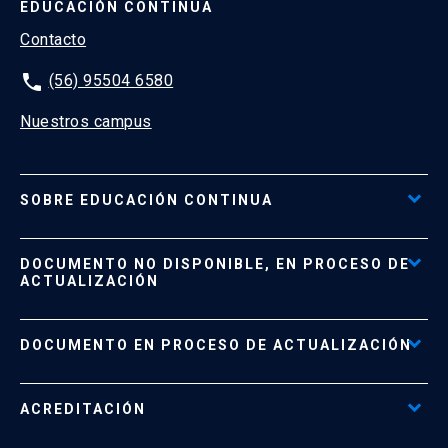
EDUCACIÓN CONTINUA
Contacto
phone
(56) 95504 6580
Nuestros campus
SOBRE EDUCACIÓN CONTINUA
Acceso al Portal de Pagos
DOCUMENTO NO DISPONIBLE, EN PROCESO DE
Formas de Pago
ACTUALIZACIÓN
Reglamentos
Políticas de Retiro, Devolución e Información Importante
Documento No Disponible
file_download
DOCUMENTO EN PROCESO DE ACTUALIZACIÓN
Beneficios para Alumnos de Diplomados
Programas Corporativos
ACREDITACIÓN
Preguntas Frecuentes