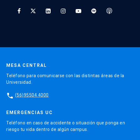
Tratamiento y Protección de Datos UC
* Al ingresar tu e-mail aceptas recibir información de Educación
Continua UC y actividades relacionadas.
Enviar datos
MESA CENTRAL
Teléfono para comunicarse con las distintas áreas de la
Universidad.
phone
(56)95504 4000
EMERGENCIAS UC
Teléfono en caso de accidente o situación que ponga en
riesgo tu vida dentro de algún campus.