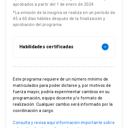
aprobados a partir del 1 de enero de 2024.
*La emisión de la insignia se realiza en un período de
45 a 60 días hábiles después de la finalización y
aprobación del programa.
Habilidades certificadas
keyboard_arrow_down
Diagnóstico nutricional pediátrica.
Soporte Nutricional en patologías agudas.
Este programa requiere de un número mínimo de
Dietoterapia para enfermedades
matriculados para poder dictarse y, por motivos de
gastrointestinales
fuerza mayor, podría experimentar cambios en su
Planes alimentarios pacientes
programación, equipo docente y/o formato de
hospitalizados.
realización. Cualquier cambio será informado por la
Implementación de dietoterapias pediátricas.
coordinación a cargo.
Trabajo en equipo.
Consulta y revisa aquí información importante sobre