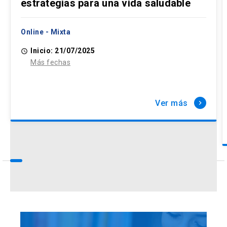
estrategias para una vida saludable
Online - Mixta
Inicio: 21/07/2025
access_time
Más fechas
Ver más
keyboard_arrow_right