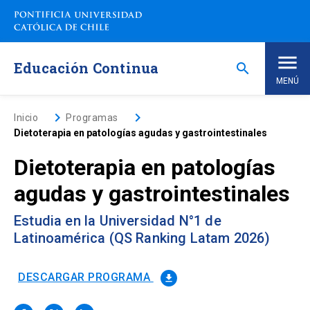
Saltar
a
contenido
principal
Educación Continua
search
MENÚ
Inicio
keyboard_arrow_right
keyboard_arrow_right
Inicio
Programas
Dietoterapia en patologías agudas y gastrointestinales
Nosotros
Dietoterapia en patologías
agudas y gastrointestinales
Programas de Estudio
keyboard_arrow_down
Estudia en la Universidad N°1 de
Programas Corporativos
Latinoamérica (QS Ranking Latam 2026)
Noticias
DESCARGAR PROGRAMA
file_download