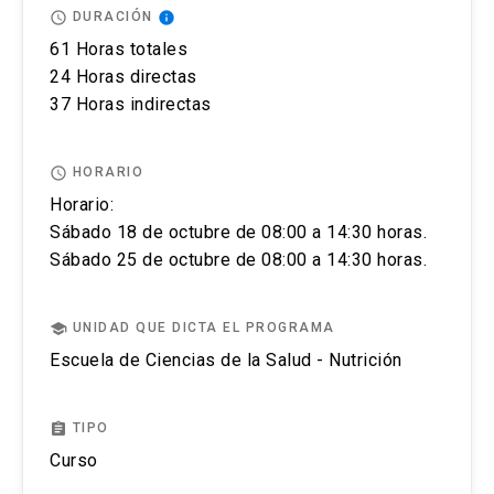
El postular no asegura el cupo, una vez inscrito o
access_time
info
DURACIÓN
aceptado en el programa se debe pagar el valor
61 Horas totales
completo de la actividad para estar matriculado.
24 Horas directas
37 Horas indirectas
No se tramitarán postulaciones incompletas.
Puedes revisar aquí más información importante
access_time
HORARIO
sobre el proceso de admisión y matrícula.
Horario:
Sábado 18 de octubre de 08:00 a 14:30 horas.
Sábado 25 de octubre de 08:00 a 14:30 horas.
school
UNIDAD QUE DICTA EL PROGRAMA
Escuela de Ciencias de la Salud - Nutrición
assignment
TIPO
Curso