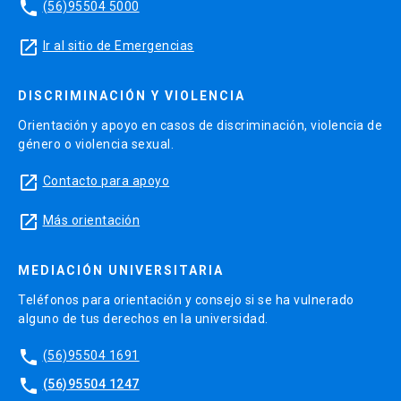
phone
(56)95504 5000
launch
Ir al sitio de Emergencias
DISCRIMINACIÓN Y VIOLENCIA
Orientación y apoyo en casos de discriminación, violencia de
género o violencia sexual.
launch
Contacto para apoyo
launch
Más orientación
MEDIACIÓN UNIVERSITARIA
Teléfonos para orientación y consejo si se ha vulnerado
alguno de tus derechos en la universidad.
phone
(56)95504 1691
phone
(56)95504 1247