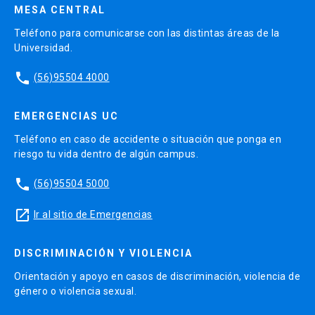
MESA CENTRAL
Teléfono para comunicarse con las distintas áreas de la
Estrategias Evaluativas:
Universidad.
Controles de lectura individuales (2): 20%
phone
(56)95504 4000
Controles de casos clínicos individuales (2): 20%
EMERGENCIAS UC
Presentación de casos clínicos grupales (1): 20%
Teléfono en caso de accidente o situación que ponga en
Prueba online individual (selección única) (1): 40%
riesgo tu vida dentro de algún campus.
phone
(56)95504 5000
Curso IV.
launch
Ir al sitio de Emergencias
Nombre del curso:
Tratamiento Nutricional de la
Diabetes.
DISCRIMINACIÓN Y VIOLENCIA
Nombre en inglés:
Nutritional Treatment of
Orientación y apoyo en casos de discriminación, violencia de
Diabetes.
género o violencia sexual.