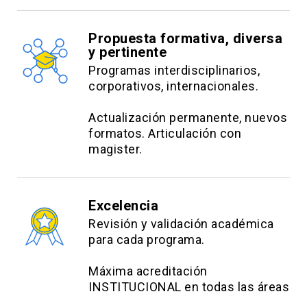
Presentación de casos clínicos grupales (1): 20%
Propuesta formativa, diversa
Prueba online individual (selección única) (1): 40%
y pertinente
Programas interdisciplinarios,
Curso III.
corporativos, internacionales.
Nombre el curso:
Tratamiento Nutricional de las
Actualización permanente, nuevos
formatos. Articulación con
Enfermedades cardiovasculares
magister.
Nombre en inglés:
Nutritional Treatment of
Cardiovascular Disease
Excelencia
Horas totales:
53
Revisión y validación académica
para cada programa.
Horas directas:
Sincrónicas 10 horas,
asincrónicas 8 horas
Máxima acreditación
INSTITUCIONAL en todas las áreas
Horas indirectas:
35 horas