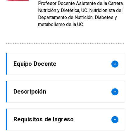
Profesor Docente Asistente de la Carrera
Nutrición y Dietética, UC. Nutricionista del
Departamento de Nutrición, Diabetes y
metabolismo de la UC.
Equipo Docente
keyboard_arrow_down
Mirelly Álamos
Descripción
keyboard_arrow_down
Nutricionista. Diplomado en Nutrición Clínica y
Diplomado en Trastornos de la Conducta
El estudio de la nutrición y el metabolismo
Alimentaria UC. Profesor Docente Asistente de
Requisitos de Ingreso
keyboard_arrow_down
humano es de gran relevancia al momento de
la Carrera Nutrición y Dietética, UC.
entender, prevenir y tratar los problemas de