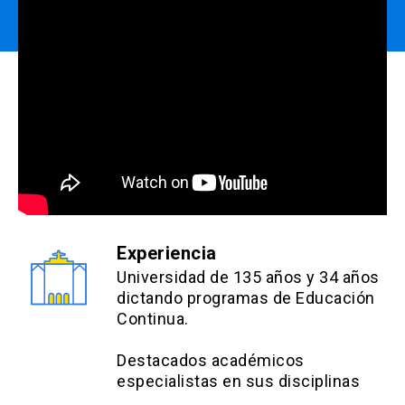
Fisiopatología de la obesidad.
Tejido adiposo y citoquinas.
Tratamiento integral de la obesidad: médico y
psicológico.
Evaluación nutricional
Manejo nutricional.
Manejo quirúrgico.
Alteraciones nutricionales y complicaciones post
quirúrgicas.
Experiencia
Manejo dietético pre-quirúrgico y post quirúrgico.
Universidad de 135 años y 34 años
dictando programas de Educación
Continua.
Estrategias Evaluativas:
Destacados académicos
Controles de lectura individuales (2): 20%
especialistas en sus disciplinas
Controles de casos clínicos individuales (2): 20%