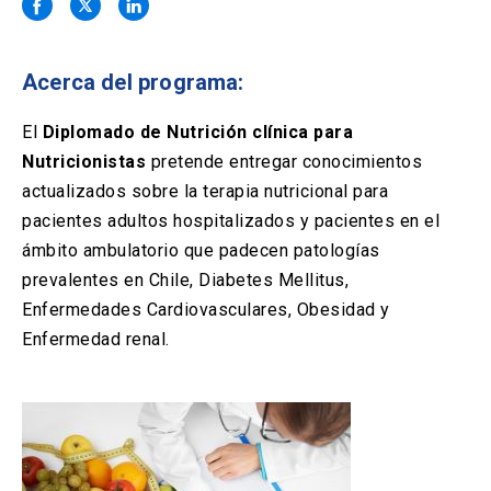
Solicitud Certificados
(El
keyboard_arrow_right
enlace
se
Portal Empresas
(El
keyboard_arrow_right
abre
Acerca del programa:
enlace
en
se
una
Pagos y Convenios
(El
keyboard_arrow_right
abre
El
Diplomado de Nutrición clínica para
nueva
enlace
en
Nutricionistas
pretende entregar conocimientos
pestaña)
se
una
ACCESOS UC
abre
actualizados sobre la terapia nutricional para
nueva
en
pacientes adultos hospitalizados y pacientes en el
pestaña)
Biblioteca
Mi Portal UC
launch
launch
una
(El
(El
ámbito ambulatorio que padecen patologías
nueva
enlace
enlace
prevalentes en Chile, Diabetes Mellitus,
pestaña)
se
se
Correo
launch
(El
abre
abre
Enfermedades Cardiovasculares, Obesidad y
enlace
en
en
Enfermedad renal.
se
una
una
abre
nueva
nueva
en
pestaña)
pestaña)
una
nueva
pestaña)