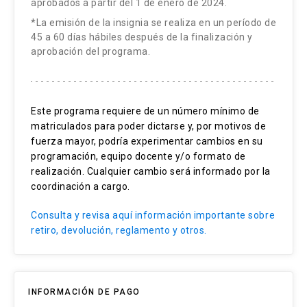
Bruno Grassi
aprobados a partir del 1 de enero de 2024.
Estrategias Evaluativas:
*La emisión de la insignia se realiza en un período de
Médico-cirujano UC especialista en medicina
45 a 60 días hábiles después de la finalización y
Controles de lectura individuales (2): 20%
interna, nutrición clínica y diabetología del adulto.
aprobación del programa.
Profesor Asistente del Departamento de
Controles de casos clínicos individuales (2): 20%
Nutrición, Diabetes y Metabolismo, Facultad de
Presentación de casos clínicos grupales (1): 20%
Medicina UC.
Este programa requiere de un número mínimo de
Prueba online individual (selección única) (1): 40%
matriculados para poder dictarse y, por motivos de
Rodrigo Tagle
fuerza mayor, podría experimentar cambios en su
programación, equipo docente y/o formato de
Curso II.
Médico-cirujano UC especialista en medicina
realización. Cualquier cambio será informado por la
coordinación a cargo.
interna y nefrología. Jefe del departamento de
Nombre del curso:
Tratamiento nutricional de la
nefrología UC. Profesor Asociado Facultad de
Obesidad
Consulta y revisa aquí información importante sobre
Medicina UC.
retiro, devolución, reglamento y otros.
Nombre en inglés:
Nutritional assessment for
Mónica Acevedo
Obesity
Médico-cirujano UC especialista en medicina
Horas totales:
53
INFORMACIÓN DE PAGO