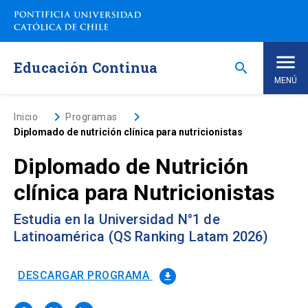
Saltar
a
contenido
principal
Educación Continua
search
MENÚ
Inicio
keyboard_arrow_right
keyboard_arrow_right
Inicio
Programas
Diplomado de nutrición clínica para nutricionistas
Nosotros
Diplomado de Nutrición
clínica para Nutricionistas
Programas de Estudio
keyboard_arrow_down
Estudia en la Universidad N°1 de
Programas Corporativos
Latinoamérica (QS Ranking Latam 2026)
Noticias
DESCARGAR PROGRAMA
file_download