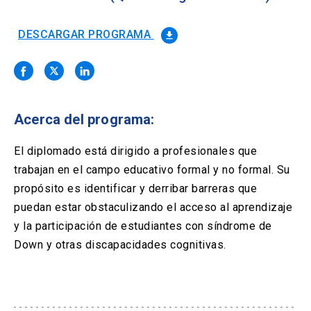
Solicitud Certificados
(El
keyboard_arrow_right
enlace
se
DESCARGAR PROGRAMA
file_download
Portal Empresas
(El
keyboard_arrow_right
abre
enlace
en
se
una
Pagos y Convenios
(El
keyboard_arrow_right
abre
nueva
enlace
en
pestaña)
se
una
Acerca del programa:
ACCESOS UC
abre
nueva
en
pestaña)
Biblioteca
Mi Portal UC
launch
launch
una
El diplomado está dirigido a profesionales que
(El
(El
nueva
enlace
enlace
trabajan en el campo educativo formal y no formal. Su
pestaña)
se
se
Correo
launch
propósito es identificar y derribar barreras que
(El
abre
abre
enlace
en
en
puedan estar obstaculizando el acceso al aprendizaje
se
una
una
y la participación de estudiantes con síndrome de
abre
nueva
nueva
en
Down y otras discapacidades cognitivas.
pestaña)
pestaña)
una
nueva
pestaña)