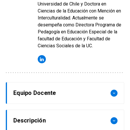
Universidad de Chile y Doctora en
Ciencias de la Educación con Mención en
Interculturalidad. Actualmente se
desempeña como Directora Programa de
Pedagogía en Educación Especial de la
facultad de Educación y Facultad de
Ciencias Sociales de la UC.
Equipo Docente
keyboard_arrow_down
Macarena Lizama Calvo
Descripción
keyboard_arrow_down
Profesora asociada, Planta Ordinaria UC.