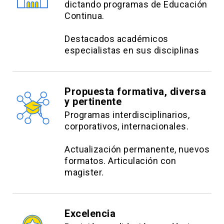
Universidad Diego Portales. Magíster en
dictando programas de Educación
Continua.
psicología Educacional por la Universidad del
Desarrollo. Directora del centro de Estimulación
Destacados académicos
Cognitiva y del Aprendizaje. Coordinadora de la
especialistas en sus disciplinas
Unidad de Apoyo Pedagógico del Instituto
Hebreo. Docente de cursos de formación a
instituciones educativas en torno a inclusión
Propuesta formativa, diversa
escolar y diversificación de enseñanza en aulas
y pertinente
heterogéneas.
Programas interdisciplinarios,
corporativos, internacionales.
Actualización permanente, nuevos
formatos. Articulación con
magister.
Excelencia