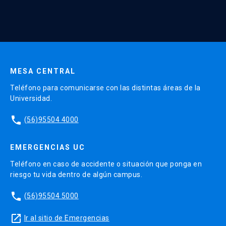
Continua UC y actividades relacionadas.
Enviar datos
MESA CENTRAL
Teléfono para comunicarse con las distintas áreas de la
Universidad.
phone
(56)95504 4000
EMERGENCIAS UC
Teléfono en caso de accidente o situación que ponga en
riesgo tu vida dentro de algún campus.
phone
(56)95504 5000
launch
Ir al sitio de Emergencias