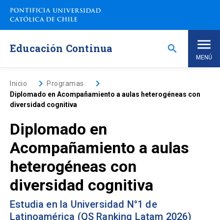
Saltar
a
contenido
principal
Educación Continua
search
MENÚ
Inicio
keyboard_arrow_right
keyboard_arrow_right
Inicio
Programas
Diplomado en Acompañamiento a aulas heterogéneas con
diversidad cognitiva
Nosotros
Diplomado en
Programas de Estudio
keyboard_arrow_down
Acompañamiento a aulas
heterogéneas con
Programas Corporativos
diversidad cognitiva
Noticias
Estudia en la Universidad N°1 de
Latinoamérica (QS Ranking Latam 2026)