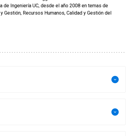
la de Ingeniería UC, desde el año 2008 en temas de
n y Gestión, Recursos Humanos, Calidad y Gestión del
keyboard_arrow_down
keyboard_arrow_down
Salamanca, España; M.Sc. Pontificia Universidad
versidad Gabriela Mistral; Director de la Academia de
cho de la Facultad de Derecho de la Pontificia