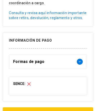
coordinación a cargo.
Consulta y revisa aquí información importante
sobre retiro, devolución, reglamento y otros.
INFORMACIÓN DE PAGO
Formas de pago
keyboard_arrow_down
Forma de pago Chile:
close
SENCE:
- Web pay: Tarjeta de crédito hasta 12
cuotas sin interés y Tarjeta de débito-
redcompra en 1 cuota
- Transferencia Bancaria: