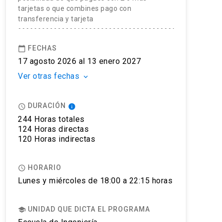
tarjetas o que combines pago con
transferencia y tarjeta
FECHAS
calendar_today
17 agosto 2026 al 13 enero 2027
Ver otras fechas
keyboard_arrow_down
DURACIÓN
access_time
info
244 Horas totales
124 Horas directas
120 Horas indirectas
HORARIO
access_time
Lunes y miércoles de 18:00 a 22:15 horas
UNIDAD QUE DICTA EL PROGRAMA
school