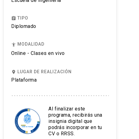
Escuela de Ingeniería
TIPO
assignment
Diplomado
MODALIDAD
accessibility
Online - Clases en vivo
LUGAR DE REALIZACIÓN
place
Plataforma
Al finalizar este
programa, recibirás una
insignia digital que
podrás incorporar en tu
CV o RRSS.