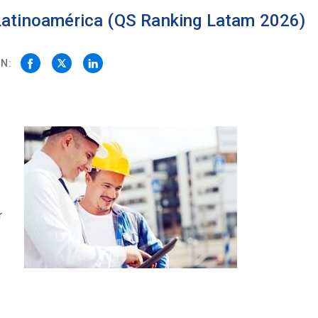
 Latinoamérica (QS Ranking Latam 2026)
N:
r
.