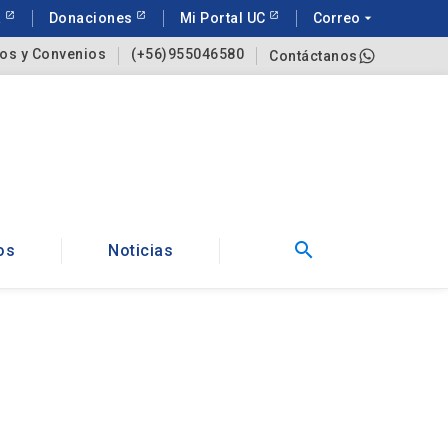
a
Donaciones
Mi Portal UC
Correo
arrow_drop_down
os y Convenios
(+56)955046580
Contáctanos
search
os
Noticias