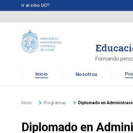
Saltar
Ir al sitio UC
a
contenido
principal
Educaci
Formando pers
Inicio
Pro
Nosotros
keyboard_arrow_right
keyboard_arrow_right
Inicio
Programas
Diplomado en Administraci
Diplomado en Admini