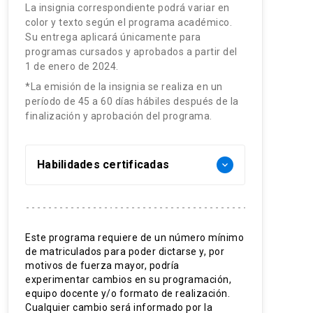
La insignia correspondiente podrá variar en
color y texto según el programa académico.
Su entrega aplicará únicamente para
programas cursados y aprobados a partir del
1 de enero de 2024.
*La emisión de la insignia se realiza en un
período de 45 a 60 días hábiles después de la
finalización y aprobación del programa.
Habilidades certificadas
keyboard_arrow_down
Administración de contratos
Conceptos legales
Este programa requiere de un número mínimo
Diseño de contratos
de matriculados para poder dictarse y, por
Control de costos
motivos de fuerza mayor, podría
Planificación contractual
experimentar cambios en su programación,
Resolución de conflictos
equipo docente y/o formato de realización.
Cualquier cambio será informado por la