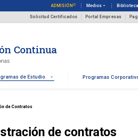
ADMISIÓN
Medios
arrow_drop_down
Bibliotec
Solicitud Certificados
Portal Empresas
Pag
ón Continua
onas
gramas de Estudio
Programas Corporativ
arrow_drop_down
ón de Contratos
stración de contratos