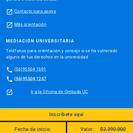
launch
Contacto para apoyo
launch
Más orientación
MEDIACIÓN UNIVERSITARIA
Teléfonos para orientación y consejo si se ha vulnerado
alguno de tus derechos en la universidad.
phone
(56)95504 1691
phone
(56)95504 1247
launch
Ir a la Oficina de Ombuds UC
Inscríbete aquí
Diseño:
Dirección Digital, Prorrectoría
Fecha de inicio:
Valor:
$2.290.000