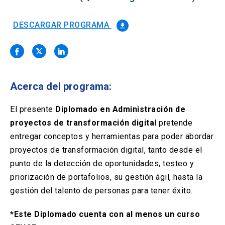
Solicitud Certificados
(El
keyboard_arrow_right
enlace
se
DESCARGAR PROGRAMA
file_download
Portal Empresas
(El
keyboard_arrow_right
abre
enlace
en
se
una
Pagos y Convenios
(El
keyboard_arrow_right
abre
nueva
enlace
en
pestaña)
se
una
Acerca del programa:
ACCESOS UC
abre
nueva
en
pestaña)
Biblioteca
Mi Portal UC
launch
launch
una
El presente
Diplomado en Administración de
(El
(El
nueva
enlace
enlace
proyectos de transformación digita
l pretende
pestaña)
se
se
Correo
launch
entregar conceptos y herramientas para poder abordar
(El
abre
abre
enlace
en
en
proyectos de transformación digital, tanto desde el
se
una
una
punto de la detección de oportunidades, testeo y
abre
nueva
nueva
en
priorización de portafolios, su gestión ágil, hasta la
pestaña)
pestaña)
una
gestión del talento de personas para tener éxito.
nueva
pestaña)
*Este Diplomado cuenta con al menos un curso