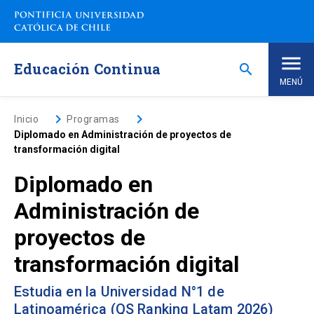
Saltar
a
contenido
principal
Educación Continua
search
MENÚ
Inicio
keyboard_arrow_right
keyboard_arrow_right
Inicio
Programas
Diplomado en Administración de proyectos de
transformación digital
Nosotros
Diplomado en
Programas de Estudio
keyboard_arrow_down
Administración de
proyectos de
Programas Corporativos
transformación digital
Noticias
Estudia en la Universidad N°1 de
Latinoamérica (QS Ranking Latam 2026)