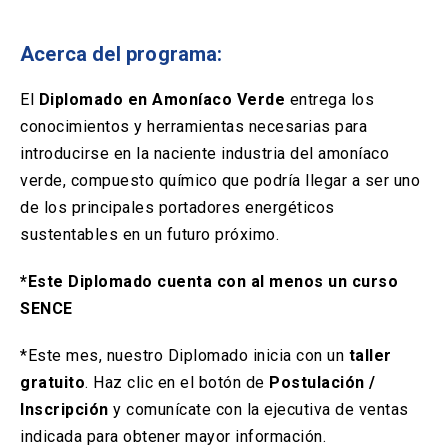
Solicitud Certificados
(El
keyboard_arrow_right
enlace
se
Acerca del programa:
Portal Empresas
(El
keyboard_arrow_right
abre
enlace
en
se
El
Diplomado en Amoníaco Verde
entrega los
una
Pagos y Convenios
(El
keyboard_arrow_right
abre
conocimientos y herramientas necesarias para
nueva
enlace
en
pestaña)
se
introducirse en la naciente industria del amoníaco
una
ACCESOS UC
abre
verde, compuesto químico que podría llegar a ser uno
nueva
en
pestaña)
de los principales portadores energéticos
Biblioteca
Mi Portal UC
launch
launch
una
(El
(El
sustentables en un futuro próximo.
nueva
enlace
enlace
pestaña)
se
se
Correo
launch
(El
abre
abre
*Este Diplomado cuenta con al menos un curso
enlace
en
en
SENCE
se
una
una
abre
nueva
nueva
en
pestaña)
pestaña)
*Este mes, nuestro Diplomado inicia con un
taller
una
gratuito
. Haz clic en el botón de
Postulación /
nueva
pestaña)
Inscripción
y comunícate con la ejecutiva de ventas
indicada para obtener mayor información.