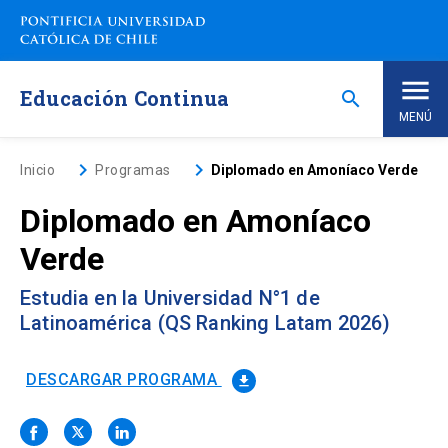
Saltar
a
contenido
principal
Educación Continua
search
MENÚ
Inicio
keyboard_arrow_right
keyboard_arrow_right
Inicio
Programas
Diplomado en Amoníaco Verde
Diplomado en Amoníaco
Nosotros
Verde
Programas de Estudio
keyboard_arrow_down
Estudia en la Universidad N°1 de
Latinoamérica (QS Ranking Latam 2026)
Programas Corporativos
DESCARGAR PROGRAMA
file_download
Noticias