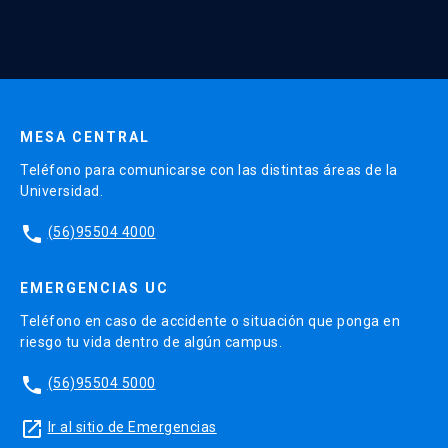
Continua UC y actividades relacionadas.
Enviar datos
MESA CENTRAL
Teléfono para comunicarse con las distintas áreas de la
Universidad.
phone
(56)95504 4000
EMERGENCIAS UC
Teléfono en caso de accidente o situación que ponga en
riesgo tu vida dentro de algún campus.
phone
(56)95504 5000
launch
Ir al sitio de Emergencias