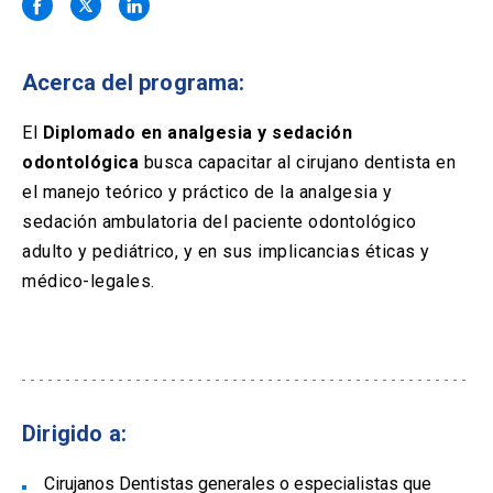
Solicitud Certificados
(El
keyboard_arrow_right
enlace
se
Portal Empresas
(El
keyboard_arrow_right
abre
Acerca del programa:
enlace
en
se
una
Pagos y Convenios
(El
keyboard_arrow_right
abre
El
Diplomado en analgesia y sedación
nueva
enlace
en
odontológica
busca capacitar al cirujano dentista en
pestaña)
se
una
ACCESOS UC
abre
el manejo teórico y práctico de la analgesia y
nueva
en
sedación ambulatoria del paciente odontológico
pestaña)
Biblioteca
Mi Portal UC
launch
launch
una
(El
(El
adulto y pediátrico, y en sus implicancias éticas y
nueva
enlace
enlace
médico-legales.
pestaña)
se
se
Correo
launch
(El
abre
abre
enlace
en
en
se
una
una
abre
nueva
nueva
en
pestaña)
pestaña)
una
nueva
Dirigido a:
pestaña)
Cirujanos Dentistas generales o especialistas que