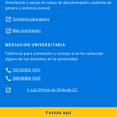
Orientación y apoyo en casos de discriminación, violencia de
género o violencia sexual.
launch
Contacto para apoyo
launch
Más orientación
MEDIACIÓN UNIVERSITARIA
Teléfonos para orientación y consejo si se ha vulnerado
alguno de tus derechos en la universidad.
phone
(56)95504 1691
phone
(56)95504 1247
launch
Ir a la Oficina de Ombuds UC
Postula aquí