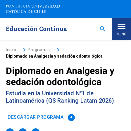
Saltar
a
contenido
principal
Educación Continua
search
MENÚ
Inicio
keyboard_arrow_right
keyboard_arrow_right
Inicio
Programas
Diplomado en Analgesia y sedación odontológica
Nosotros
Diplomado en Analgesia y
sedación odontológica
Programas de Estudio
keyboard_arrow_down
Estudia en la Universidad N°1 de
Programas Corporativos
Latinoamérica (QS Ranking Latam 2026)
Noticias
DESCARGAR PROGRAMA
file_download