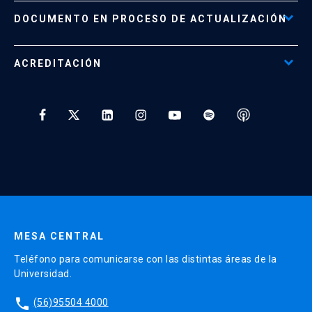
Políticas de Retiro, Devolución e Información Importante
Documento No Disponible
file_download
DOCUMENTO EN PROCESO DE ACTUALIZACIÓN
Beneficios para Alumnos de Diplomados
Programas Corporativos
ACREDITACIÓN
Preguntas Frecuentes
Tratamiento y Protección de Datos UC
* Al ingresar tu e-mail aceptas recibir información de Educación
Continua UC y actividades relacionadas.
Enviar datos
MESA CENTRAL
Teléfono para comunicarse con las distintas áreas de la
Universidad.
phone
(56)95504 4000