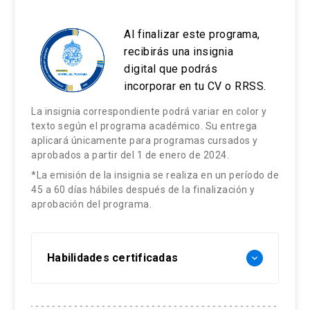
Inferencia estadística aplicada: ley de
balance, attrition, cumplimiento e inferencia
instrumentales y regresión discontinua en
grandes números y teorema central del
apropiada, comunicando sus implicancias
Al finalizar este programa,
STATA para estimar efectos causales en
límite
para la toma de decisiones en
recibirás una insignia
contextos aplicados.
digital que podrás
organizaciones públicas y privadas
Regresión lineal: estimación e
Evaluar la validez y robustez de resultados
incorporar en tu CV o RRSS.
interpretación.
obtenidos con métodos
Contenidos:
El modelo de MCO
La insignia correspondiente podrá variar en color y
cuasiexperimentales mediante
texto según el programa académico. Su entrega
diagnósticos y pruebas estándar,
Supuestos clásicos
aplicará únicamente para programas cursados y
Marco causal (Rubin) y efectos de
determinando su pertinencia como base
aprobados a partir del 1 de enero de 2024.
tratamiento
Teorema de Gauss-Markov
para decisiones de política y gestión.
*La emisión de la insignia se realiza en un período de
ATE
Bondad de ajuste
45 a 60 días hábiles después de la finalización y
ATT
aprobación del programa.
Inferencia
Contenidos:
LATE
Introducción a métodos cuasi-
Heterocedasticidad, errores robustos y
Habilidades certificadas
keyboard_arrow_down
experimentales y problema de
clustering
Experimentos aleatorios (RCT):
endogeneidad
Diseño
Causalidad vs correlación: el problema
Marco conceptual de inferencia causal
Aplicación de Modelos de regresión