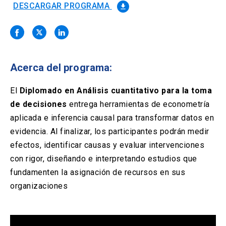
Solicitud Certificados
(El
keyboard_arrow_right
DESCARGAR PROGRAMA
file_download
enlace
se
Portal Empresas
(El
keyboard_arrow_right
abre
enlace
en
se
una
Pagos y Convenios
(El
keyboard_arrow_right
abre
nueva
enlace
Acerca del programa:
en
pestaña)
se
una
ACCESOS UC
abre
El
Diplomado en Análisis cuantitativo para la toma
nueva
en
pestaña)
de decisiones
entrega herramientas de econometría
Biblioteca
Mi Portal UC
launch
launch
una
(El
(El
aplicada e inferencia causal para transformar datos en
nueva
enlace
enlace
pestaña)
se
se
evidencia. Al finalizar, los participantes podrán medir
Correo
launch
(El
abre
abre
efectos, identificar causas y evaluar intervenciones
enlace
en
en
se
con rigor, diseñando e interpretando estudios que
una
una
abre
nueva
nueva
fundamenten la asignación de recursos en sus
en
pestaña)
pestaña)
una
organizaciones
nueva
pestaña)