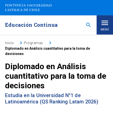
Saltar
a
contenido
principal
Educación Continua
search
MENÚ
Inicio
keyboard_arrow_right
keyboard_arrow_right
Inicio
Programas
Diplomado en Análisis cuantitativo para la toma de
decisiones
Nosotros
Diplomado en Análisis
Programas de Estudio
keyboard_arrow_down
cuantitativo para la toma de
decisiones
Programas Corporativos
Estudia en la Universidad N°1 de
Noticias
Latinoamérica (QS Ranking Latam 2026)