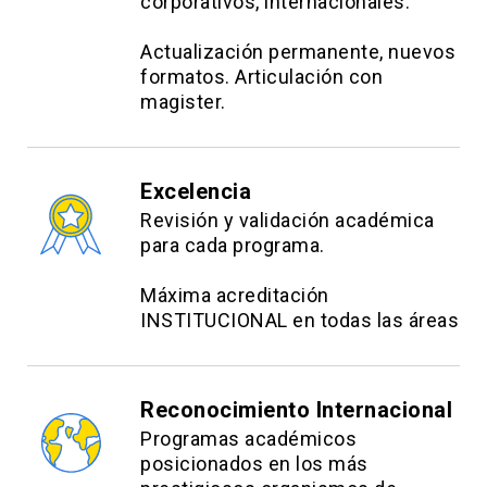
corporativos, internacionales.
Regresión discontinua – diseño sharp y
Actualización permanente, nuevos
fuzzy
formatos. Articulación con
Implementación de RD con umbral de
magister.
elegibilidad.
Estimación básica sharp y fuzzy,
Excelencia
comparación de resultados.
Revisión y validación académica
para cada programa.
Taller integrador de métodos cuasi-
experimentales
Máxima acreditación
Selección del método adecuado
INSTITUCIONAL en todas las áreas
según pregunta y datos.
Implementación resumida
Reconocimiento Internacional
(matching/DiD/IV/RD) y discusión de
Programas académicos
diagnósticos y robustez.
posicionados en los más