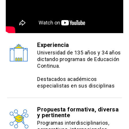
Estimación DiD e interpretación de
coeficientes.
Event study
Estimación dinámica de efectos de
una intervención.
Experiencia
Construcción e interpretación de
Universidad de 135 años y 34 años
gráficos de pre-trends y efectos en el
dictando programas de Educación
Continua.
tiempo.
Destacados académicos
Variables instrumentales
especialistas en sus disciplinas
Caso clásico (por ejemplo, Angrist &
Evans o retornos a la educación).
Estimación 2SLS, tests de
Propuesta formativa, diversa
y pertinente
instrumentos débiles y sobre
Programas interdisciplinarios,
identificación, interpretación de LATE.