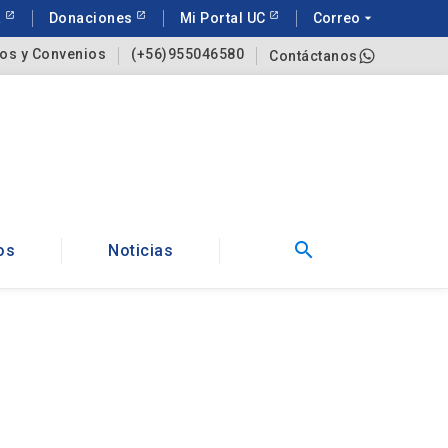
a
Donaciones
Mi Portal UC
Correo
arrow_drop_down
os y Convenios
(+56)955046580
Contáctanos
search
os
Noticias