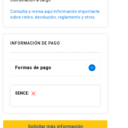
coordinación a cargo.
Consulta y revisa aquí información importante
sobre retiro, devolución, reglamento y otros.
INFORMACIÓN DE PAGO
Formas de pago
keyboard_arrow_down
Forma de pago Chile:
close
SENCE:
- Web pay: Tarjeta de crédito hasta 3
cuotas sin interés y Tarjeta de débito-
redcompra en 1 cuota
- Transferencia Bancaria:
Solicitar más información