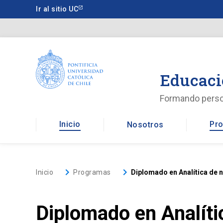
Saltar
Ir al sitio UC
a
contenido
principal
Educaci
Formando pers
Inicio
Pro
Nosotros
keyboard_arrow_right
keyboard_arrow_right
Inicio
Programas
Diplomado en Analítica de 
Diplomado en Analíti