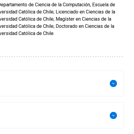
epartamento de Ciencia de la Computación, Escuela de
iversidad Católica de Chile; Licenciado en Ciencias de la
iversidad Católica de Chile; Magíster en Ciencias de la
iversidad Católica de Chile; Doctorado en Ciencias de la
iversidad Católica de Chile.
keyboard_arrow_down
keyboard_arrow_down
ndustrias UC. Además, tiene un Master of Engineering
stralia). Su área de investigación se relaciona con