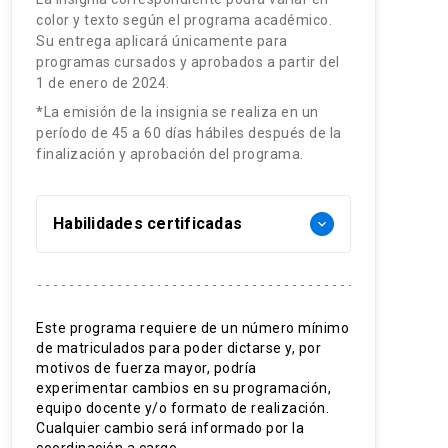
color y texto según el programa académico.
Su entrega aplicará únicamente para
programas cursados y aprobados a partir del
1 de enero de 2024.
*La emisión de la insignia se realiza en un
período de 45 a 60 días hábiles después de la
finalización y aprobación del programa.
Habilidades certificadas
keyboard_arrow_down
Toma de decisiones
Minería de datos con R
Este programa requiere de un número mínimo
de matriculados para poder dictarse y, por
Visualización de datos
motivos de fuerza mayor, podría
experimentar cambios en su programación,
Modelos analíticos
equipo docente y/o formato de realización.
Cualquier cambio será informado por la