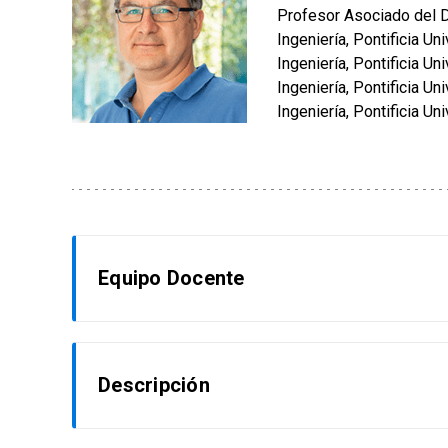
Profesor Asociado del D
Ingeniería, Pontificia Un
Ingeniería, Pontificia Un
Ingeniería, Pontificia Un
Ingeniería, Pontificia Un
Equipo Docente
Álvaro Chacón Hiriart
Descripción
Ph.D.(c) UC. MBA, M.Sc. e Ingeniero Civil de I
Management de la Universidad de Melbourne (Au