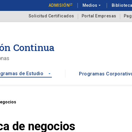
ADMISIÓN
Medios
arrow_drop_down
Bibliotec
Solicitud Certificados
Portal Empresas
Pag
ón Continua
onas
gramas de Estudio
Programas Corporativ
arrow_drop_down
negocios
ca de negocios