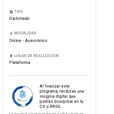
TIPO
assignment
Diplomado
MODALIDAD
accessibility
Online - Asincrónico
LUGAR DE REALIZACIÓN
place
Plataforma
Al finalizar este
programa, recibirás una
insignia digital que
podrás incorporar en tu
CV o RRSS.
La insignia correspondiente podrá variar en