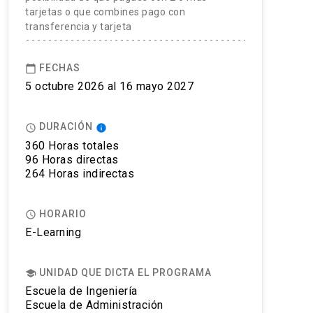
tarjetas o que combines pago con
transferencia y tarjeta
FECHAS
calendar_today
5 octubre 2026 al 16 mayo 2027
DURACIÓN
access_time
info
360 Horas totales
96 Horas directas
264 Horas indirectas
HORARIO
access_time
E-Learning
UNIDAD QUE DICTA EL PROGRAMA
school
Escuela de Ingeniería
Escuela de Administración