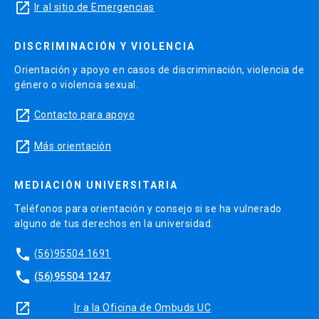
launch
Ir al sitio de Emergencias
DISCRIMINACIÓN Y VIOLENCIA
Orientación y apoyo en casos de discriminación, violencia de
género o violencia sexual.
launch
Contacto para apoyo
launch
Más orientación
MEDIACIÓN UNIVERSITARIA
Teléfonos para orientación y consejo si se ha vulnerado
alguno de tus derechos en la universidad.
phone
(56)95504 1691
phone
(56)95504 1247
launch
Ir a la Oficina de Ombuds UC