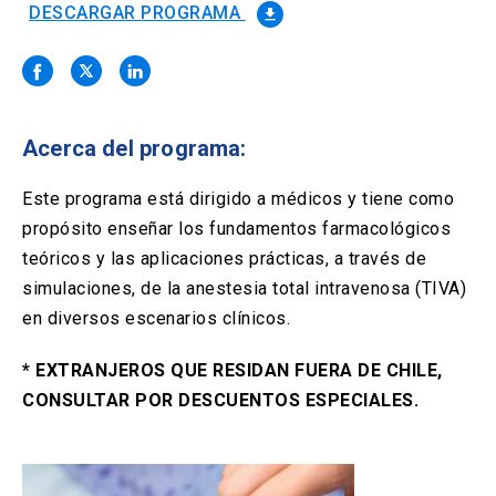
Solicitud Certificados
(El
keyboard_arrow_right
DESCARGAR PROGRAMA
file_download
enlace
se
Portal Empresas
(El
keyboard_arrow_right
abre
enlace
en
se
una
Pagos y Convenios
(El
keyboard_arrow_right
abre
nueva
enlace
Acerca del programa:
en
pestaña)
se
una
ACCESOS UC
abre
Este programa está dirigido a médicos y tiene como
nueva
en
pestaña)
propósito enseñar los fundamentos farmacológicos
Biblioteca
Mi Portal UC
launch
launch
una
(El
(El
teóricos y las aplicaciones prácticas, a través de
nueva
enlace
enlace
pestaña)
se
se
simulaciones, de la anestesia total intravenosa (TIVA)
Correo
launch
(El
abre
abre
en diversos escenarios clínicos.
enlace
en
en
se
una
una
abre
* EXTRANJEROS QUE RESIDAN FUERA DE CHILE,
nueva
nueva
en
pestaña)
pestaña)
CONSULTAR POR DESCUENTOS ESPECIALES.
una
nueva
pestaña)