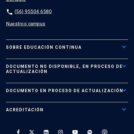
phone
(56) 95504 6580
Nuestros campus
SOBRE EDUCACIÓN CONTINUA
Acceso al Portal de Pagos
DOCUMENTO NO DISPONIBLE, EN PROCESO DE
Formas de Pago
ACTUALIZACIÓN
Reglamentos
Políticas de Retiro, Devolución e Información Importante
Documento No Disponible
file_download
DOCUMENTO EN PROCESO DE ACTUALIZACIÓN
Beneficios para Alumnos de Diplomados
Programas Corporativos
ACREDITACIÓN
Preguntas Frecuentes
Tratamiento y Protección de Datos UC