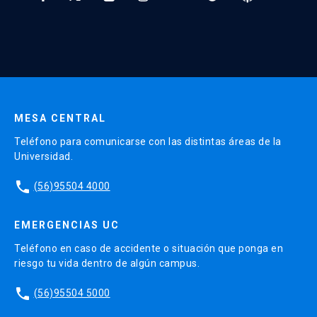
* Al ingresar tu e-mail aceptas recibir información de Educación
Continua UC y actividades relacionadas.
Enviar datos
MESA CENTRAL
Teléfono para comunicarse con las distintas áreas de la
Universidad.
phone
(56)95504 4000
EMERGENCIAS UC
Teléfono en caso de accidente o situación que ponga en
riesgo tu vida dentro de algún campus.
phone
(56)95504 5000