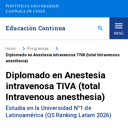
Saltar
a
contenido
principal
Educación Continua
search
MENÚ
Inicio
keyboard_arrow_right
keyboard_arrow_right
Inicio
Programas
Diplomado en Anestesia intravenosa TIVA (total Intravenous
anesthesia)
Nosotros
Diplomado en Anestesia
Programas de Estudio
keyboard_arrow_down
intravenosa TIVA (total
Intravenous anesthesia)
Programas Corporativos
Estudia en la Universidad N°1 de
Noticias
Latinoamérica (QS Ranking Latam 2026)